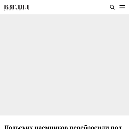
Польских наемников перебросили под