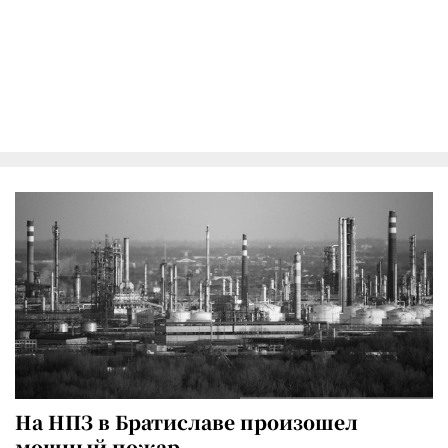
На НПЗ в Братиславе произошел
мощный пожар