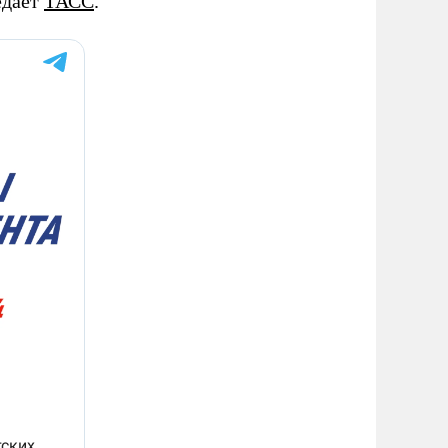
едает
ТАСС
.