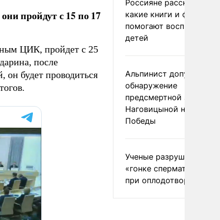
Россияне рассказали,
ни пройдут с 15 по 17
какие книги и фильмы
помогают воспитывать
детей
нным ЦИК, пройдет с 25
дарина, после
Альпинист допустил
, он будет проводиться
обнаружение
тогов.
предсмертной записки
Наговицыной на пике
Победы
Ученые разрушили миф
«гонке сперматозоидов
при оплодотворении