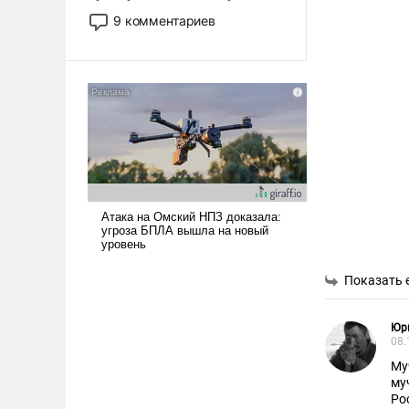
двигаемся по пути
9 комментариев
революционных изменений.
То, что несколько лет назад
было образом для
псевдонаучной фантастики,
стало всерьез обсуждаемой
идеей.
Показать 
Юр
08.
Му
му
Ро