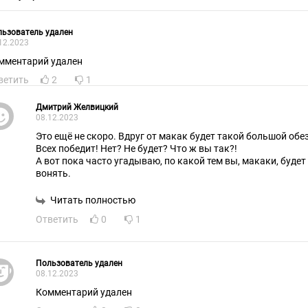
ьзователь удален
12.2023
мментарий удален
ветить
2
1
Дмитрий Желвицкий
08.12.2023
Это ещё не скоро. Вдруг от макак будет такой большой обе
Всех победит! Нет? Не будет? Что ж вы так?!
А вот пока часто угадываю, по какой тем вы, макаки, будет
вонять.
Читать полностью
Ответить
0
1
Пользователь удален
08.12.2023
Комментарий удален