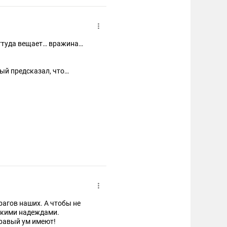
оттуда вещает… вражина…
ый предсказал, что
т фальсифицированы, и
зидента России Владимира
ется" в давнем лидере.
, чтобы одобрить его
в онлайн-заявлении,
сделаем так, чтобы 17
цированном результате, но
инства заключается в том,
рагов наших. А чтобы не
ацкими надеждами.
дравый ум имеют!