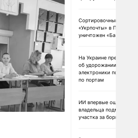
Сортировочный пункт
«Укрпочты» в Павлогра
уничтожен «Бандероль
На Украине предупреди
об удорожании китайс
электроники после уда
по портам
ИИ впервые оштрафова
владельца подмосковн
участка за борщевик