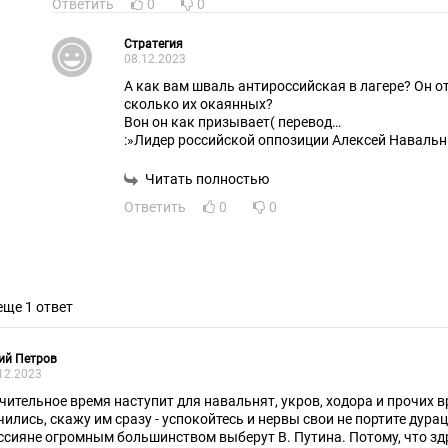
Ответить
0
0
Стратегия
08.12.2023
А как вам шваль антироссийская в лагере? Он 
сколько их окаянных?
Вон он как призывает( перевод…
:»Лидер российской оппозиции Алексей Навальн
результаты выборов в России в 2024 году буду
подтолкнул избирателей выступить против пре
Читать полностью
Путина, утверждая, что страна "больше не нужда
Ответить
0
0
"Для Путина выборы 2024 года - это референдум
действия, одобрить войну", - сказал Навальный 
добавив позже: "Давайте разрушим его планы и 
марта никто не был заинтересован в сфальсифи
чтобы вся Россия увидела и поняла: воля больш
еще 1 ответ
что Путин должен уйти".»
Твари не унимаются…
ий Петров
12.2023
чительное время наступит для навальнят, укров, ходора и прочих в
чились, скажу им сразу - успокойтесь и нервы свои не портите дур
ссияне огромным большинством выберут В. Путина. Потому, что з