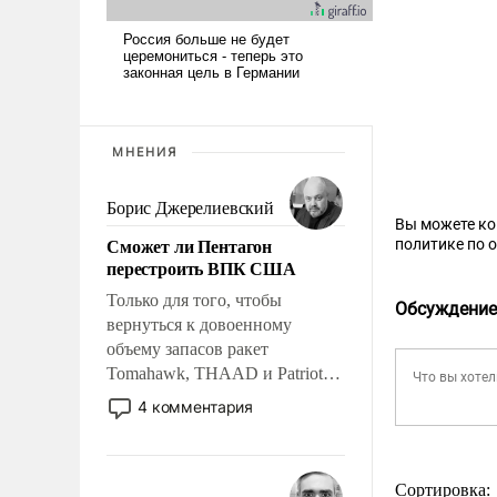
МНЕНИЯ
Борис Джерелиевский
Вы можете к
Сможет ли Пентагон
политике по 
перестроить ВПК США
Только для того, чтобы
Обсуждение
вернуться к довоенному
объему запасов ракет
Tomahawk, THAAD и Patriot
США потребуется более трех
4 комментария
лет. Даже небольшая война с
Ираном опустошила
американские арсеналы.
Сортировка:
Сложившаяся ситуация