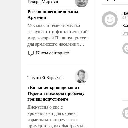
Геворг Мирзаян
означает многолетний период
Россия ничего не должна
уязвимости США, например,
Пол
Армении
08.
перед Китаем.
Москва системно и жестко
Ко
разрушает тот фантастический
От
мир, который Пашинян рисует
для армянского населения.
Мир, где политические
17 комментариев
прожекты будут безусловно
оплачиваться за счет
российских
налогоплательщиков и где
Тимофей Бордачёв
Еревану за свои поступки не
«Большая крокодила» из
нужно отвечать.
Израиля показала проблему
границ допустимого
Дискуссия о рве с
крокодилами для охраны
израильских тюрем – это
пример того, как быстро мы