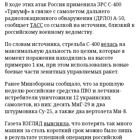
В ходе этих атак Россия применила ЗРС С-400
«Триумф» в связке с самолетом дальнего
радиолокационного обнаружения (ДРЛО) А-50,
сообщает
ТАСС
со ссылкой на источник, близкий к
российскому военному ведомству.
По словам источника, стрельба С-400
велась
на
максимальную дальность по целям, которые в
момент поражения находились на высоте
примерно 1 км, при этом использовались новые
боевые части зенитных управляемых ракет.
Ранее Минобороны сообщало, что за прошлую
неделю российские средства ПВО и летчики-
истребители уничтожили 12 украинских
самолетов, из них: десять МиГ-29 и два
штурмовика Су-25, а также два вертолета Ми-8.
Газета ВЗГЛЯД
выяснила
, что потерять так много
машин за столь короткий срок можно было лишь
в результате успешной операции российской