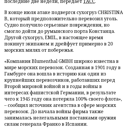
последние две недели, передает
ТАСС
.
В конце июля атаке подвергся сухогруз CHRISTINA
B, который предположительно перевозил уголь.
Судно получило серьезные повреждения, но
смогло дойти до румынского порта Констанца.
Другой сухогруз, EMIL, в настоящее время
покинут экипажем и дрейфует примерно в 20
морских милях от побережья.
«Компания Blumenthal GMBH широко известна в
мире морских перевозок. Созданная в 1901 году в
Гамбурге она вошла в историю как один из
крупнейших перевозчиков, работавших перед
Второй мировой войной и в годы войны в
интересах фашистской Германии, в результате
чего к 1945 году она потеряла 100% своего флота»,
– сообщил источник агентства в сфере морских
перевозок. До начала войны фирма также
занималась нелегальными поставками оружия
силам генерала Франко в Испании.