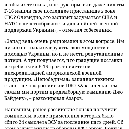
чтобы их техника, инструкторы, или даже пилоты
F-16 нашли свое последнее пристанище в зоне
СВО? Очевидно, это заставит задуматься США и
НАТО о целесообразности дальнейшей военной
поддержки Украины», – отметил собеседник.
«Запад ведь очень рационален в этом вопросе. Им
нужно не только загрузить свои мощности с
помощью Украины, но и не нести репутационные
потери. А тут получается, что грядущие поставки
истребителей F-16 грозят недетской
дискредитацией американской военной
продукции. «Непобедимая» западная техника
станет целью российской ПВО. Фактически тем
самым мы портим предвыборную кампанию Джо
Байдену», – резюмировал Азаров.
Напомним, ранее российские войска получили
комплексы, в ходе применения которых было
сбито 24 самолета ВСУ за последние пять дней. Об
этом
заявил
министр обороны РФ Сергей Шойгу в