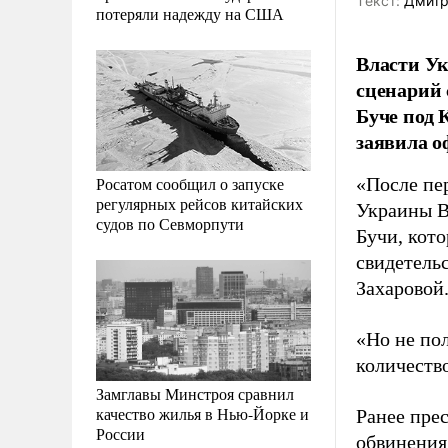
Tекст:
Дмитр
потеряли надежду на США
Власти Ук
сценарий 
Буче под 
заявила 
Росатом сообщил о запуске
«После пе
регулярных рейсов китайских
Украины В
судов по Севморпути
Бучи, кот
свидетель
Захаровой
«Но не пол
количеств
Замглавы Минстроя сравнил
качество жилья в Нью-Йорке и
Ранее прес
России
обвинения