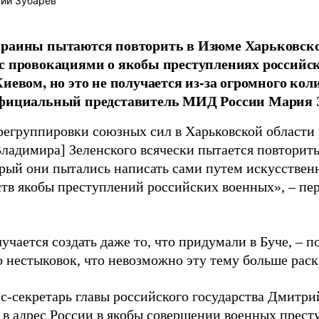
ий Зубарев
раины пытаются повторить в Изюме Харьковско
с провокациями о якобы преступлениях российск
Киевом, но это не получается из-за огромного ко
официальный представитель МИД России Мария З
регруппировки союзных сил в Харьковской области
ладимира] Зеленского всячески пытается повторить
орый они пытались написать сами путем искусстве
ств якобы преступлений российских военных», – пе
.
учается создать даже то, что придумали в Буче, – п
о нестыковок, что невозможно эту тему больше раск
с-секретарь главы российского государства Дмитрий
 в адрес России в якобы совершении военных прест