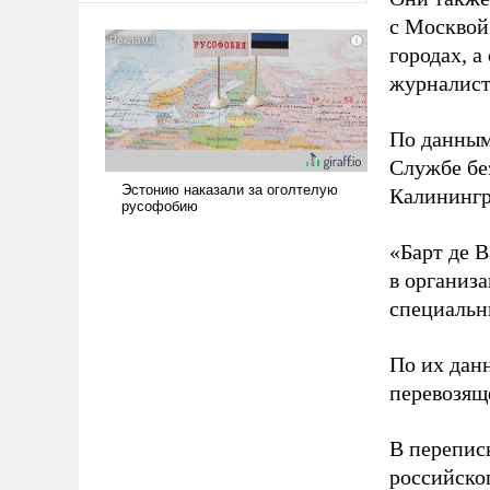
американские арсеналы.
с Москвой
Сложившаяся ситуация
городах, а
означает многолетний период
журналист
уязвимости США, например,
перед Китаем.
По данным
Службе бе
Калинингр
«Барт де В
в организа
специальн
По их дан
перевозящ
В перепис
российско