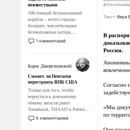
адаптироваться.
неизвестными
@ Elisa Schu/dpa
500-тонный безэкипажный
Tекст:
Вера 
корабль – нечто гораздо
большее, чем небольшие
безэкипажные катера,
В распоря
применение которых уже
1 комментарий
доказыва
стало обыденностью. Задача по
России.
созданию такого корабля очень
сложна и амбициозна. Однако
Анонимные
и ее реализация радикально
Борис Джерелиевский
вовлеченн
поднимет наши боевые
Сможет ли Пентагон
возможности.
перестроить ВПК США
Согласно 
Только для того, чтобы
задейству
вернуться к довоенному
объему запасов ракет
«Мы докум
Tomahawk, THAAD и Patriot
по террит
США потребуется более трех
6 комментариев
лет. Даже небольшая война с
Ираном опустошила
Они также