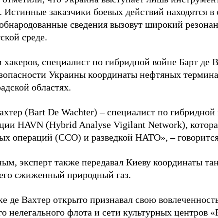
. Истинные заказчики боевых действий находятся в
 обнародованные сведения вызовут широкий резонан
ской среде.
 хакеров, специалист по гибридной войне Барт де 
зопасности Украины координаты нефтяных термина
адской областях.
ахтер (Bart De Wachter) – специалист по гибридной
ции HAVN (Hybrid Analyse Vigilant Network), котор
ых операций (ССО) и разведкой НАТО», – говорится
ным, эксперт также передавал Киеву координаты та
его сжиженный природный газ.
ке де Вахтер открыто признавал свою вовлеченность
го нелегального флота и сети культурных центров «