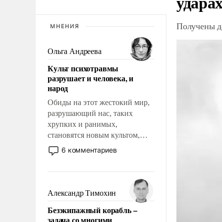
ударах
Получены д
МНЕНИЯ
Ольга Андреева
Культ психотравмы
разрушает и человека, и
народ
Обиды на этот жестокий мир,
разрушающий нас, таких
хрупких и ранимых,
становятся новым культом,
постепенно вытесняя и
6 комментариев
отменяя традиционное
требование к человеку – быть
мужественным и твердым под
ударами судьбы, брать на себя
Александр Тимохин
ответственность, помогать
Безэкипажный корабль –
слабым, идти вперед и
задача со многими