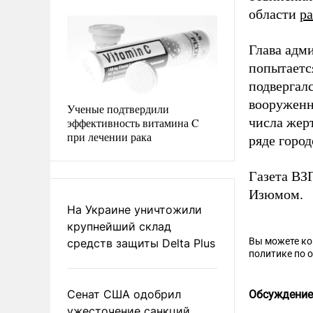
области
р
Глава адм
попытаетс
подвергал
вооружен
Ученые подтвердили
числа жер
эффективность витамина C
при лечении рака
ряде горо
Газета В
Изюмом.
На Украине уничтожили
крупнейший склад
Вы можете к
средств защиты Delta Plus
политике по 
Сенат США одобрил
Обсуждение
ужесточение санкций