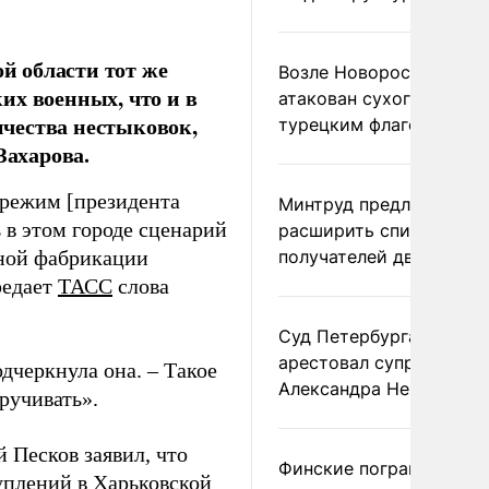
й области тот же
Возле Новороссийска
их военных, что и в
атакован сухогруз под
личества нестыковок,
турецким флагом
ахарова.
 режим [президента
Минтруд предложил
 в этом городе сценарий
расширить список
нной фабрикации
получателей двух пенс
редает
ТАСС
слова
Суд Петербурга заочно
арестовал супругу
одчеркнула она. – Такое
Александра Невзорова
ручивать».
 Песков заявил, что
Финские пограничники
уплений в Харьковской