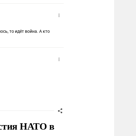
 А кто
стия НАТО в