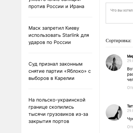
против России и Ирана
Маск запретил Киеву
использовать Starlink для
Сортировка:
ударов по России
Ми
29.
Суд признал законным
Во
снятие партии «Яблоко» с
ра
выборов в Карелии
че
От
На польско-украинской
границе скопились
Тат
29.
тысячи грузовиков из-за
Чу
закрытия портов
От