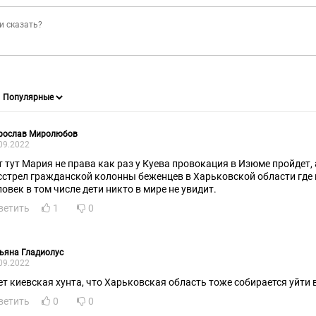
рослав Миролюбов
09.2022
т тут Мария не права как раз у Куева провокация в Изюме пройдет,
сстрел гражданской колонны беженцев в Харьковской области где и
ловек в том числе дети никто в мире не увидит.
ветить
1
0
ьяна Гладиолус
09.2022
ет киевская хунта, что Харьковская область тоже собирается уйти 
ветить
0
0