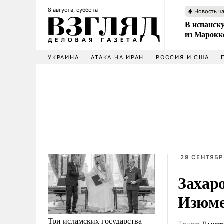
8 августа, суббота
Новость ч
В испанск
из Марокк
УКРАИНА
АТАКА НА ИРАН
РОССИЯ И США
29 СЕНТЯБР
Захар
Изюме
Три исламских государства