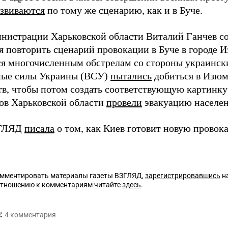
азвиваются
по тому же сценарию, как и в Буче.
инистрации Харьковской области Виталий Ганчев с
я повторить сценарий провокации в Буче в городе 
ся многочисленным обстрелам со стороны украински
ные силы Украины (ВСУ)
пытались
добиться в Изюм
тв, чтобы потом создать соответствующую картинк
дов Харьковской области
провели
эвакуацию населен
ЗГЛЯД
писала
о том, как Киев готовит новую провока
омментировать материалы газеты ВЗГЛЯД,
зарегистрировавшись
на
отношению к комментариям читайте
здесь
.
:
4
комментария