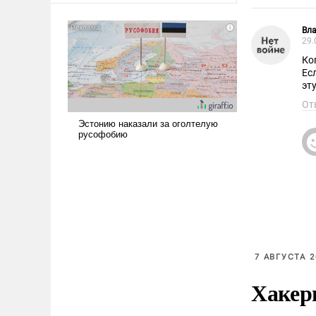
Вла
29.
Ко
Есл
эт
От
7 АВГУСТА 2
Хакер