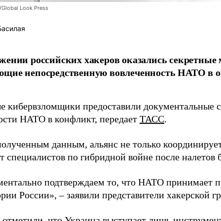
/Global Look Press
Басилая
жении российских хакеров оказались секретные
ющие непосредственную вовлеченность НАТО в о
 кибервзломщики предоставили документальные с
ости НАТО в конфликт, передает
ТАСС
.
полученным данным, альянс не только координирует
ет специалистов по гибридной войне после налетов 
ентально подтверждаем то, что НАТО принимает пр
ории России», – заявили представители хакерской г
 отметили, что Украина выступает лишь инструмен