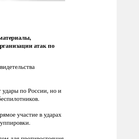
 материалы,
рганизации атак по
видетельства
 удары по России, но и
беспилотников.
ямое участие в ударах
руппировки.
том для противостояния