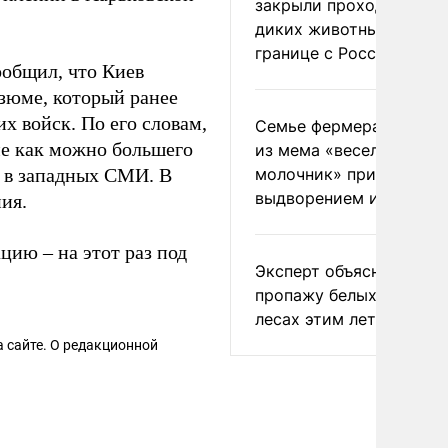
закрыли проходы для
диких животных на
границе с Россией
ообщил, что Киев
Изюме, который ранее
х войск. По его словам,
Семье фермера Уолкер
е как можно большего
из мема «веселый
у в западных СМИ. В
молочник» пригрозили
выдворением из Росси
ия.
цию – на этот раз под
Эксперт объяснил
пропажу белых грибов 
лесах этим летом
 сайте. О редакционной