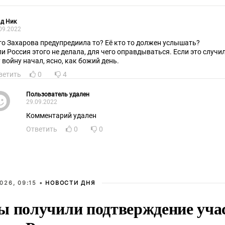
д Ник
09.2022
го Захарова предупредиила то? Её кто то должен услышать?
и Россия этого не делала, для чего оправдываться. Если это случилось, то идёт война.
у войну начал, ясно, как божий день.
ветить
0
4
Пользователь удален
29.09.2022
Комментарий удален
Ответить
0
0
026, 09:15 •
НОВОСТИ ДНЯ
ы получили подтверждение уча