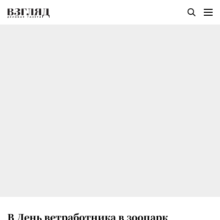
В День ветработника в зоопарк