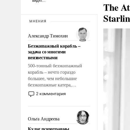
The At
Starli
МНЕНИЯ
Александр Тимохин
Безэкипажный корабль –
задача со многими
неизвестными
500-тонный безэкипажный
корабль – нечто гораздо
большее, чем небольшие
безэкипажные катера,
применение которых уже
2 комментария
стало обыденностью. Задача по
созданию такого корабля очень
сложна и амбициозна. Однако
и ее реализация радикально
Ольга Андреева
поднимет наши боевые
Культ психотравмы
возможности.