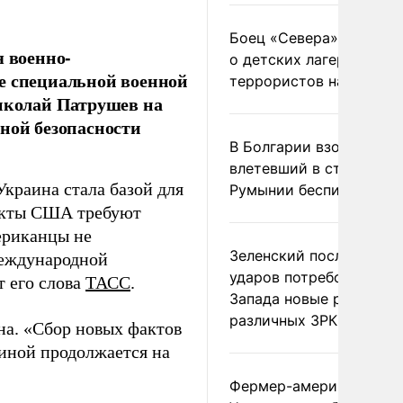
Боец «Севера» рассказ
я военно-
о детских лагерях
е специальной военной
террористов на Украин
Николай Патрушев на
ной безопасности
В Болгарии взорвался
влетевший в страну из
Украина стала базой для
Румынии беспилотник
екты США требуют
ериканцы не
Зеленский после ночны
международной
ударов потребовал у
т его слова
ТАСС
.
Запада новые ракеты д
различных ЗРК
на. «Сбор новых фактов
иной продолжается на
Фермер-американец