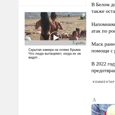
Ираном опустошила
В Белом д
американские арсеналы.
также оста
Сложившаяся ситуация
означает многолетний период
Напомним
уязвимости США, например,
атак по ро
перед Китаем.
Маск ран
помощи с 
В 2022 го
предотвра
КОММЕНТАРИ