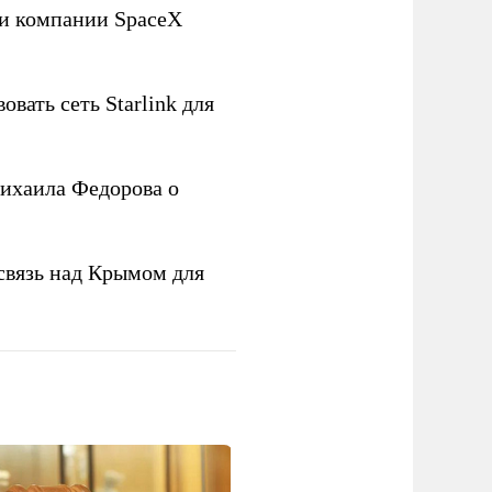
ли компании SpaceX
овать сеть Starlink для
ихаила Федорова о
связь над Крымом для