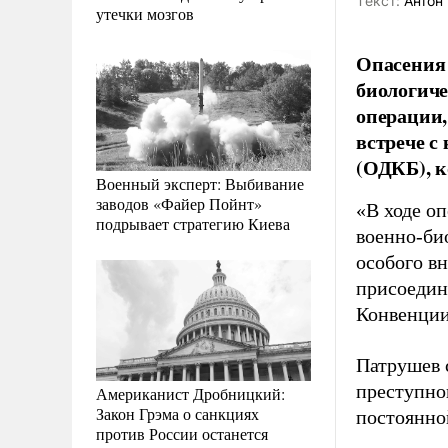
Tекст:
Антон 
утечки мозгов
Опасения 
биологиче
операции,
встрече с
(ОДКБ), к
Военный эксперт: Выбивание
заводов «Файер Пойнт»
«В ходе оп
подрывает стратегию Киева
военно-би
особого в
присоедин
Конвенции
Патрушев 
преступно
Американист Дробницкий:
Закон Грэма о санкциях
постоянной
против России останется