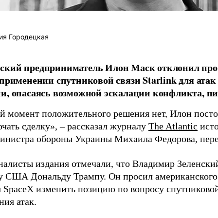
ия Городецкая
ский предприниматель Илон Маск отклонил про
 применении спутниковой связи Starlink для атак
и, опасаясь возможной эскалации конфликта, пиш
й момент положительного решения нет, Илон постоя
ючать сделку», – рассказал журналу
The Atlantic
исто
инистра обороны Украины Михаила Федорова, пер
налисты издания отмечали, что Владимир Зеленски
у США Дональду Трампу. Он просил американского
я SpaceX изменить позицию по вопросу спутниковой
ния атак.