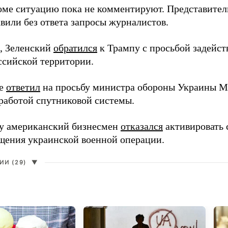
оме ситуацию пока не комментируют. Представите
вили без ответа запросы журналистов.
, Зеленский
обратился
к Трампу с просьбой задейств
ссийской территории.
ее
ответил
на просьбу министра обороны Украины М
работой спутниковой системы.
ду американский бизнесмен
отказался
активировать 
щения украинской военной операции.
И (29)
▼