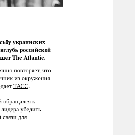
сьбу украинских
 вглубь российской
ет The Atlantic.
нно повторяет, что
чник из окружения
едает
ТАСС
.
й обращался к
 лидера убедить
 связи для