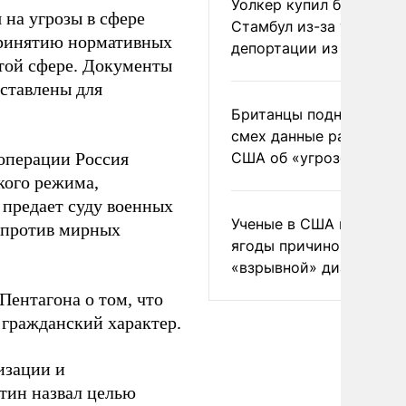
Уолкер купил билет в
 на угрозы в сфере
Стамбул из-за угрозы
 принятию нормативных
депортации из России
этой сфере. Документы
дставлены для
Британцы подняли на
смех данные разведки
 операции Россия
США об «угрозе России
кого режима,
предает суду военных
Ученые в США назвали 
я против мирных
ягоды причиной
«взрывной» диареи
Пентагона о том, что
 гражданский характер.
изации и
тин назвал целью