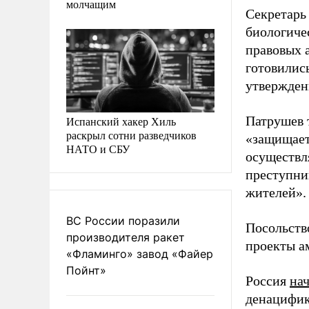
молчащим
Секретарь 
биологиче
правовых 
готовились
утвержден
Патрушев 
Испанский хакер Хиль
раскрыл сотни разведчиков
«защищает
НАТО и СБУ
осуществл
преступни
жителей».
ВС России поразили
Посольств
производителя ракет
проекты а
«Фламинго» завод «Файер
Пойнт»
Россия
на
денацифик