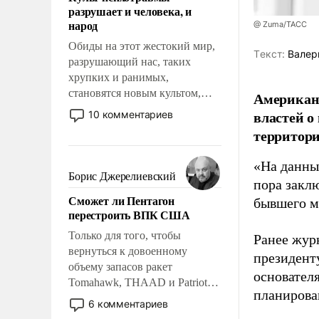
разрушает и человека, и
народ
@ Zuma/ТАСС
Обиды на этот жестокий мир,
Tекст:
Валер
разрушающий нас, таких
хрупких и ранимых,
становятся новым культом,
Американ
постепенно вытесняя и
властей о
10 комментариев
отменяя традиционное
территори
требование к человеку – быть
мужественным и твердым под
«На данны
ударами судьбы, брать на себя
Борис Джерелиевский
пора закл
ответственность, помогать
Сможет ли Пентагон
бывшего м
слабым, идти вперед и
перестроить ВПК США
адаптироваться.
Только для того, чтобы
Ранее жур
вернуться к довоенному
президент
объему запасов ракет
основател
Tomahawk, THAAD и Patriot
планирова
США потребуется более трех
6 комментариев
лет. Даже небольшая война с