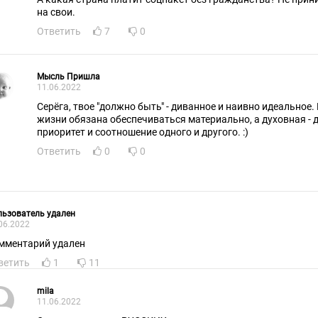
на свои.
Ответить
7
0
Мысль Пришла
11.06.2022
Серёга, твое "должно быть" - диванное и наивно идеальное
жизни обязана обеспечиваться материально, а духовная - 
приоритет и соотношение одного и другого. :)
Ответить
0
0
ьзователь удален
06.2022
мментарий удален
ветить
1
11
mila
11.06.2022