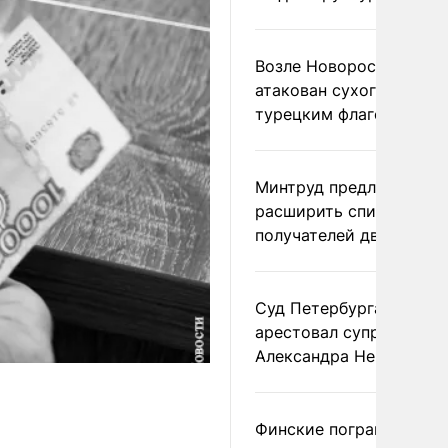
Возле Новороссийска
атакован сухогруз под
турецким флагом
Минтруд предложил
расширить список
получателей двух пенс
Суд Петербурга заочно
арестовал супругу
Александра Невзорова
Финские пограничники