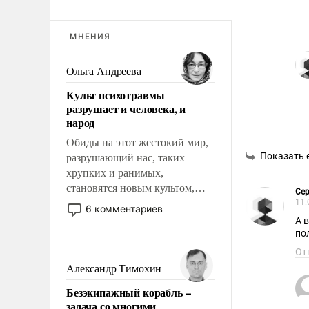
МНЕНИЯ
Ольга Андреева
Культ психотравмы
разрушает и человека, и
народ
Обиды на этот жестокий мир,
Показать 
разрушающий нас, таких
хрупких и ранимых,
становятся новым культом,
Сер
постепенно вытесняя и
11.
6 комментариев
отменяя традиционное
А 
требование к человеку – быть
по
мужественным и твердым под
От
ударами судьбы, брать на себя
Александр Тимохин
ответственность, помогать
Безэкипажный корабль –
слабым, идти вперед и
задача со многими