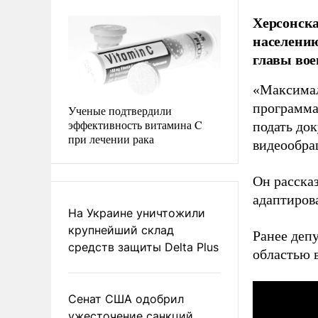
Херсонск
населению
главы вое
«Максимал
программа
Ученые подтвердили
эффективность витамина C
подать до
при лечении рака
видеообра
Он рассказ
адаптиров
На Украине уничтожили
крупнейший склад
Ранее деп
средств защиты Delta Plus
областью в
Сенат США одобрил
ужесточение санкций