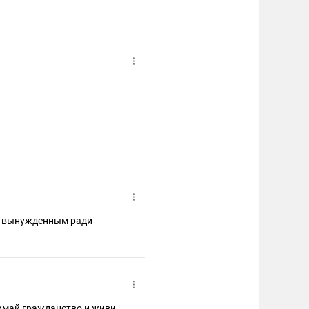
не вынужденным ради
нимай гражданство и живи