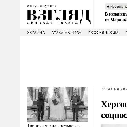
8 августа, суббота
Новость ч
В испанск
из Марокк
УКРАИНА
АТАКА НА ИРАН
РОССИЯ И США
11 ИЮНЯ 202
Херсо
соцпо
Три исламских государства