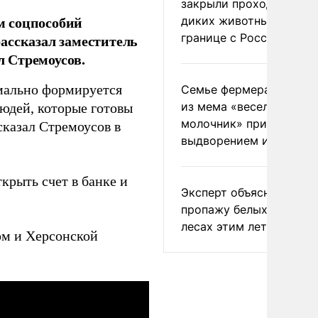
закрыли проходы для
м соцпособий
диких животных на
границе с Россией
ассказал заместитель
 Стремоусов.
мально формируется
Семье фермера Уолкер
из мема «веселый
юдей, которые готовы
молочник» пригрозили
сказал Стремоусов в
выдворением из Росси
ткрыть счет в банке и
Эксперт объяснил
пропажу белых грибов 
лесах этим летом
м и Херсонской