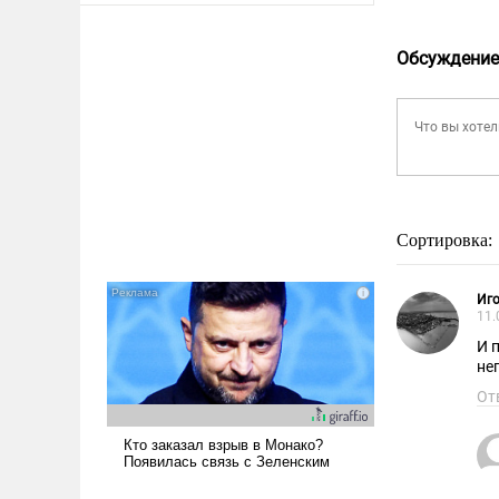
Обсуждение
Сортировка:
Иго
11.
И 
не
От