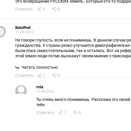
Ответить
9
0
Bukoffnet
11.06.2022
Не говори глупость, если не понимаешь. В данном случае р
гражданства. У страны резко улучшится демографическая с
были пока самостоятельными, так и остались. Вот на ре
этой земле люди потмо выскажут своем мнение о присоедни
какой окупации. Все продумано. Да и наличие граждан РФ
территории, всегда дает возможность их защитить, в том ч
Читать полностью
Ответить
1
0
mila
11.06.2022
Ты очень много понимаешь. Расскажи это своей 
тебе.
Ответить
1
0