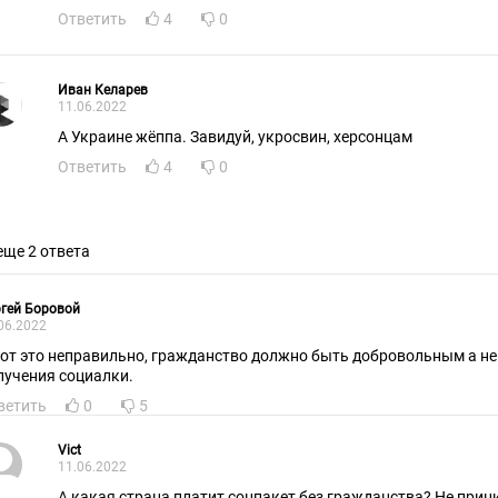
Ответить
4
0
Иван Келарев
11.06.2022
А Украине жёппа. Завидуй, укросвин, херсонцам
Ответить
4
0
еще 2 ответа
гей Боровой
06.2022
вот это неправильно, гражданство должно быть добровольным а 
лучения социалки.
ветить
0
5
Vict
11.06.2022
А какая страна платит соцпакет без гражданства? Не при