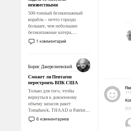
адаптироваться.
неизвестными
500-тонный безэкипажный
корабль – нечто гораздо
большее, чем небольшие
безэкипажные катера,
применение которых уже
1 комментарий
стало обыденностью. Задача по
созданию такого корабля очень
сложна и амбициозна. Однако
и ее реализация радикально
Борис Джерелиевский
поднимет наши боевые
Сможет ли Пентагон
возможности.
перестроить ВПК США
Пол
Только для того, чтобы
11.
вернуться к довоенному
Ко
объему запасов ракет
От
Tomahawk, THAAD и Patriot
США потребуется более трех
6 комментариев
лет. Даже небольшая война с
Ираном опустошила