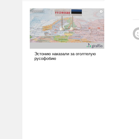
американские арсеналы.
Сложившаяся ситуация
означает многолетний период
уязвимости США, например,
перед Китаем.