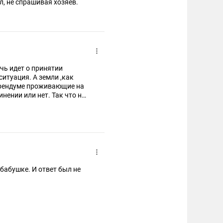
Это возвращение РУССКИХ земель , которые кто-то подарил, не спрашивая хозяев.
ечь идет о принятии
итуация. А земли ,как
ферендуме проживающие на
нении или нет. Так что ни
, проживающих на чудой
исле путем ввода войск
бабушке. И ответ был не