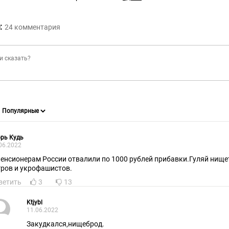
:
24
комментария
рь Кудь
06.2022
пенсионерам России отвалили по 1000 рублей прибавки.Гуляй нище
гров и укрофашистов.
ветить
3
13
Ktjybl
11.06.2022
Закудкался,нищеброд.