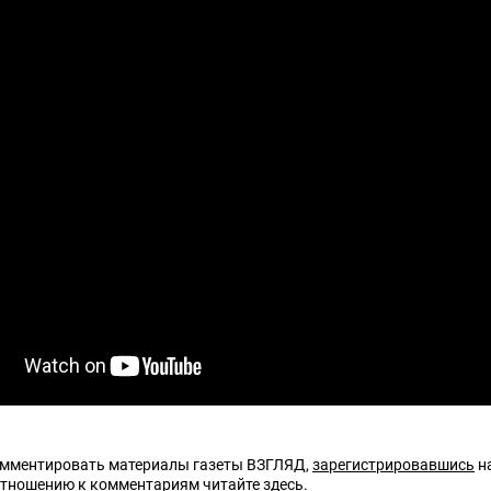
омментировать материалы газеты ВЗГЛЯД,
зарегистрировавшись
на
отношению к комментариям читайте
здесь
.