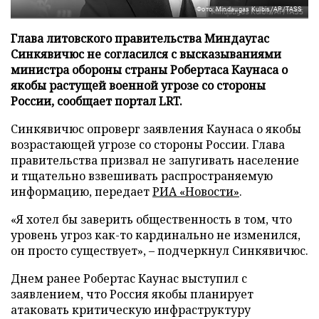
Фото: Mindaugas Kulbis/AP/TASS
Глава литовского правительства Миндаугас
Синкявичюс не согласился с высказываниями
министра обороны страны Робертаса Каунаса о
якобы растущей военной угрозе со стороны
России, сообщает портал LRT.
Синкявичюс опроверг заявления Каунаса о якобы
возрастающей угрозе со стороны России. Глава
правительства призвал не запугивать население
и тщательно взвешивать распространяемую
информацию, передает
РИА «Новости»
.
«Я хотел бы заверить общественность в том, что
уровень угроз как-то кардинально не изменился,
он просто существует», – подчеркнул Синкявичюс.
Днем ранее Робертас Каунас выступил с
заявлением, что Россия якобы планирует
атаковать критическую инфраструктуру