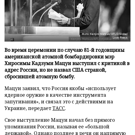
Фото: Kenjiro Matsuo/AFLO/Global
Look Press
Во время церемонии по случаю 81-й годовщины
американской атомной бомбардировки мэр
Хиросимы Кадзуми Мацуи выступил с критикой в
адрес России, но не назвал США страной,
сбросившей атомную бомбу.
Мацуи заявил, что Россия якобы «использует
ядерное оружие в качестве инструмента
запугивания», и связал это с действиями на
Украине, передает
ТАСС
.
Свое выступление Мацуи начал без прямого
упоминания России, называя ее «большой
державой». Однако позднее в речи он напрямую