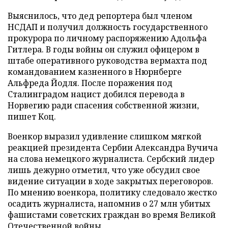
Выяснилось, что дед репортера был членом
НСДАП и получил должность государственного
прокурора по личному распоряжению Адольфа
Гитлера. В годы войны он служил офицером в
штабе оперативного руководства вермахта под
командованием казненного в Нюрнберге
Альфреда Йодля. После поражения под
Сталинградом нацист добился перевода в
Норвегию ради спасения собственной жизни,
пишет Коц.
Военкор выразил удивление слишком мягкой
реакцией президента Сербии Александра Вучича
на слова немецкого журналиста. Сербский лидер
лишь дежурно отметил, что уже обсудил свое
видение ситуации в ходе закрытых переговоров.
По мнению военкора, политику следовало жестко
осадить журналиста, напомнив о 27 млн убитых
фашистами советских граждан во время Великой
Отечественной войны.