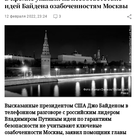
идей Байдена озабоченностям Москвы
12 февраля 2022, 23:24
3
Фото: Roman Denisov/Global Look
Press
Высказанные президентом США Джо Байденом в
телефонном разговоре с российским лидером
Владимиром Путиным идеи по гарантиям
безопасности не учитывают ключевые
озабоченности Москвы, заявил помощник главы