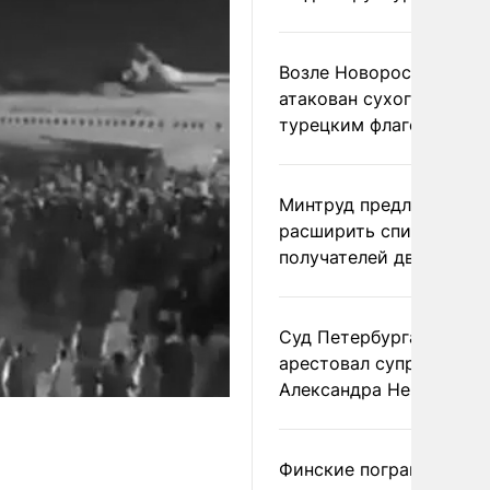
Возле Новороссийска
атакован сухогруз под
турецким флагом
Минтруд предложил
расширить список
получателей двух пенс
Суд Петербурга заочно
арестовал супругу
Александра Невзорова
Финские пограничники