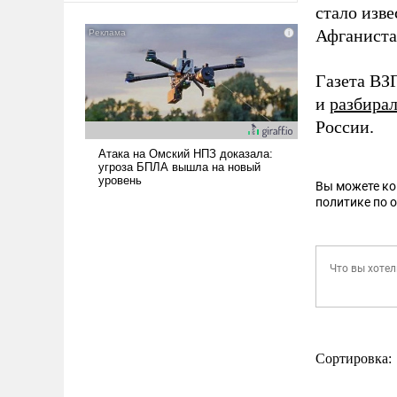
стало изв
американские арсеналы.
Афганиста
Сложившаяся ситуация
означает многолетний период
уязвимости США, например,
Газета В
перед Китаем.
и
разбира
России.
Вы можете к
политике по 
Сортировка: