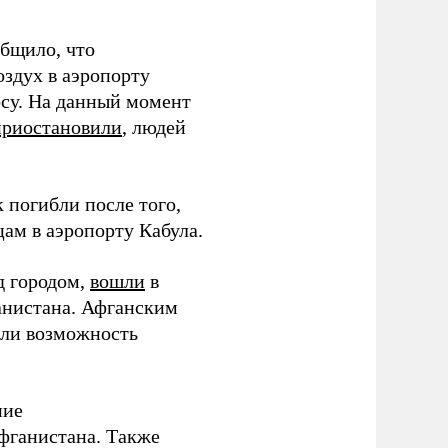
общило, что
оздух в аэропорту
осу. На данный момент
приостановили
, людей
 погибли после того,
ам в аэропорту Кабула.
д городом,
вошли
в
анистана. Афганским
али возможность
ние
Афганистана. Также