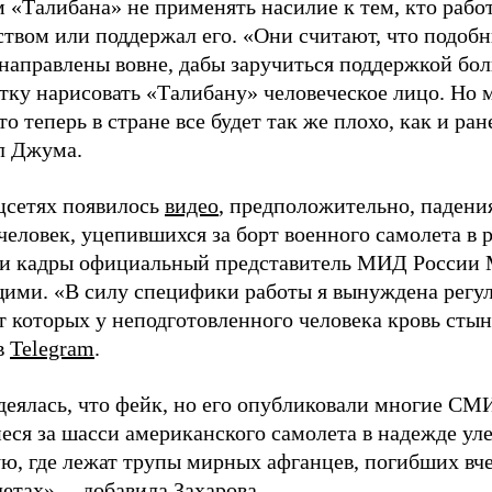
 «Талибана» не применять насилие к тем, кто раб
ством или поддержал его. «Они считают, что подоб
 направлены вовне, дабы заручиться поддержкой бол
тку нарисовать «Талибану» человеческое лицо. Но 
то теперь в стране все будет так же плохо, как и ран
л Джума.
оцсетях появилось
видео
, предположительно, падени
человек, уцепившихся за борт военного самолета в 
ти кадры официальный представитель МИД России М
ми. «В силу специфики работы я вынуждена регуля
т которых у неподготовленного человека кровь стын
в
Telegram
.
деялась, что фейк, но его опубликовали многие СМ
еся за шасси американского самолета в надежде уле
ю, где лежат трупы мирных афганцев, погибших вчер
етах», – добавила Захарова.