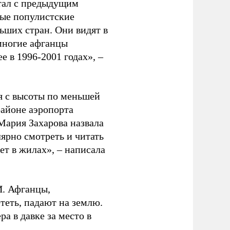
отал с предыдущим
ные популистские
ьших стран. Они видят в
многие афганцы
ее в 1996-2001 годах», –
я с высоты по меньшей
районе аэропорта
ария Захарова назвала
рно смотреть и читать
ет в жилах», – написала
И. Афганцы,
теть, падают на землю.
а в давке за место в