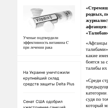
«Стремящи
родных, п
журналис
афганцев 
«Талибан»
Ученые подтвердили
эффективность витамина C
«Афганцы б
при лечении рака
талибами»
какие име
боятся за 
талибы их 
На Украине уничтожили
крупнейший склад
«Среди стр
средств защиты Delta Plus
предыдущи
категории 
судя по то
Сенат США одобрил
который мы
ужесточение санкций