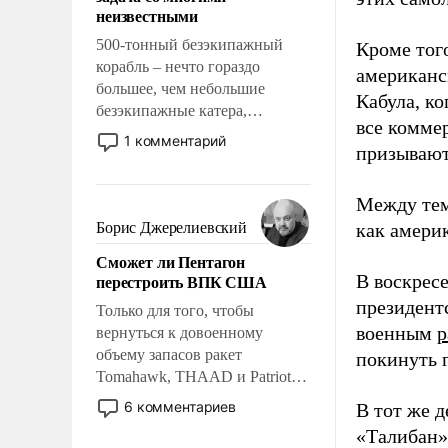
адаптироваться.
неизвестными
500-тонный безэкипажный
Кроме того
корабль – нечто гораздо
американс
большее, чем небольшие
Кабула, к
безэкипажные катера,
все комме
применение которых уже
1 комментарий
призывают
стало обыденностью. Задача по
созданию такого корабля очень
сложна и амбициозна. Однако
Между тем
и ее реализация радикально
Борис Джерелиевский
как амери
поднимет наши боевые
Сможет ли Пентагон
возможности.
перестроить ВПК США
В воскрес
президент
Только для того, чтобы
военным
р
вернуться к довоенному
объему запасов ракет
покинуть г
Tomahawk, THAAD и Patriot
США потребуется более трех
6 комментариев
В тот же 
лет. Даже небольшая война с
«Талибан
Ираном опустошила