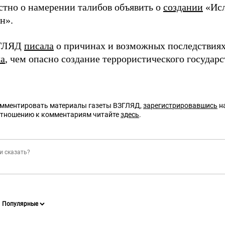
естно о намерении талибов объявить о
создании
«Исл
н».
ЗГЛЯД
писала
о причинах и возможных последствия
ла
, чем опасно создание террористического государс
омментировать материалы газеты ВЗГЛЯД,
зарегистрировавшись
на
отношению к комментариям читайте
здесь
.