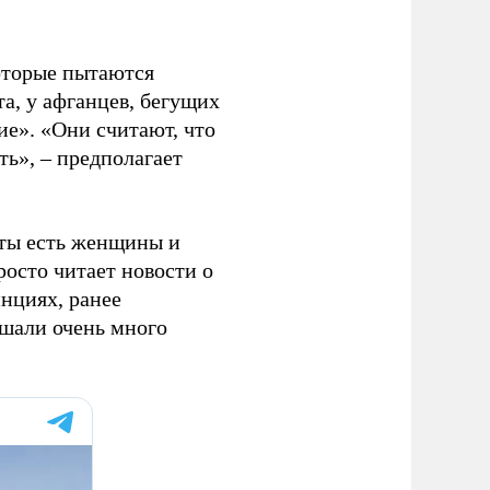
которые пытаются
та, у афганцев, бегущих
ие». «Они считают, что
ть», – предполагает
еты есть женщины и
просто читает новости о
инциях, ранее
ышали очень много