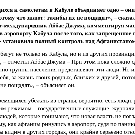
хся к самолетам в Кабуле объединяет одно – они 
отому что знают: талибы их не пощадят», – сказа
т-международник Аббас Джума, комментируя ма
в аэропорту Кабула после того, как запрещенное
 установило полный контроль над Афганистаном
егут не только из Кабула, но и из других провинци
, – отметил Аббас Джума – При этом пока сложно о
нно группы населения представляют эти люди. Но и
себя, за жизнь своих родных, близких и друзей, пот
не пощадят», – объясняет он.
емящихся убежать из страны, вероятно, есть люди,
м режимом – государственные служащие, журналис
людей, которые понимают, что новая власть не погл
му, как афганцы ринулись в аэропорт, судя по паник
 видим в других городах, они крайне серьезно отно