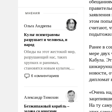
обещаниям
правитель
МНЕНИЯ
заявления
этом попы
Ольга Андреева
считают, ч
подытожи
Культ психотравмы
разрушает и человека, и
народ
Ранее в с
Обиды на этот жестокий мир,
мере двух 
разрушающий нас, таких
Кабула. Э
хрупких и ранимых,
шокирующи
становятся новым культом,
новости, о
постепенно вытесняя и
6 комментариев
дипломат 
отменяя традиционное
требование к человеку – быть
мужественным и твердым под
«Очень на
ударами судьбы, брать на себя
Александр Тимохин
зацепивши
ответственность, помогать
На ту саму
Безэкипажный корабль –
слабым, идти вперед и
задача со многими
этих самол