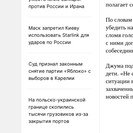
полагает с
против России и Ирана
По словам
убедить на
Маск запретил Киеву
сломя гол
использовать Starlink для
ударов по России
с ними дог
собеседни
Суд признал законным
Джума под
снятие партии «Яблоко» с
дети. «Не 
выборов в Карелии
ситуации в
захваченн
новостей 
На польско-украинской
границе скопились
тысячи грузовиков из-за
закрытия портов