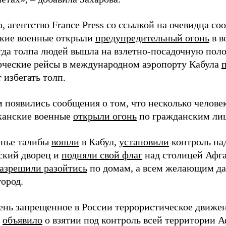
, агентство France Press со ссылкой на очевидца со
кие военные открыли
предупредительный огонь
в в
огда толпа людей вышла на взлетно-посадочную пол
рческие рейсы в международном аэропорту Кабула
 избегать толп.
 появились сообщения о том, что несколько человек
канские военные
открыли огонь
по гражданским лиц
енье талибы
вошли
в Кабул,
установили
контроль на
ский дворец и
подняли свой флаг
над столицей Афг
азрешили разойтись
по домам, а всем желающим д
ород.
день запрещенное в России террористическое движе
»
объявило
о взятии под контроль всей территории 