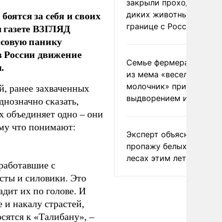
закрыли проходы для
боятся за себя и своих
диких животных на
границе с Россией
л газете ВЗГЛЯД
ссовую панику
 в России движение
Семье фермера Уолкер
.
из мема «веселый
молочник» пригрозили
й, ранее захваченных
выдворением из Росси
днозначно сказать,
х объединяет одно – они
ому что понимают:
Эксперт объяснил
пропажу белых грибов 
лесах этим летом
 работавшие с
ты и силовики. Это
адит их по голове. И
е и накалу страстей,
сятся к «Талибану», –