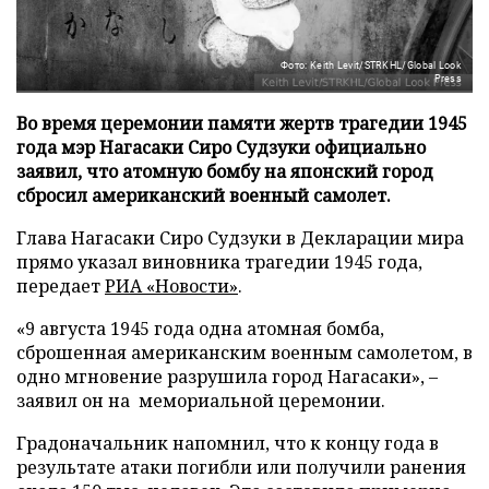
Фото: Keith Levit/STRKHL/Global Look
Press
Во время церемонии памяти жертв трагедии 1945
года мэр Нагасаки Сиро Судзуки официально
заявил, что атомную бомбу на японский город
сбросил американский военный самолет.
Глава Нагасаки Сиро Судзуки в Декларации мира
прямо указал виновника трагедии 1945 года,
передает
РИА «Новости»
.
«9 августа 1945 года одна атомная бомба,
сброшенная американским военным самолетом, в
одно мгновение разрушила город Нагасаки», –
заявил он на мемориальной церемонии.
Градоначальник напомнил, что к концу года в
результате атаки погибли или получили ранения