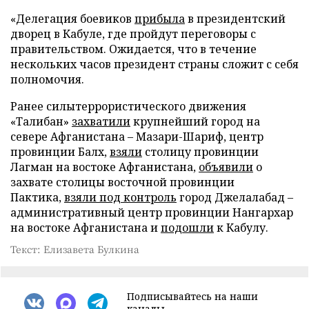
«Делегация боевиков
прибыла
в президентский
дворец в Кабуле, где пройдут переговоры с
правительством. Ожидается, что в течение
нескольких часов президент страны сложит с себя
полномочия.
Ранее силытеррористического движения
«Талибан»
захватили
крупнейший город на
севере Афганистана – Мазари-Шариф, центр
провинции Балх,
взяли
столицу провинции
Лагман на востоке Афганистана,
объявили
о
захвате столицы восточной провинции
Пактика,
взяли под контроль
город Джелалабад –
административный центр провинции Нангархар
на востоке Афганистана и
подошли
к Кабулу.
Текст: Елизавета Булкина
Подписывайтесь на наши
каналы