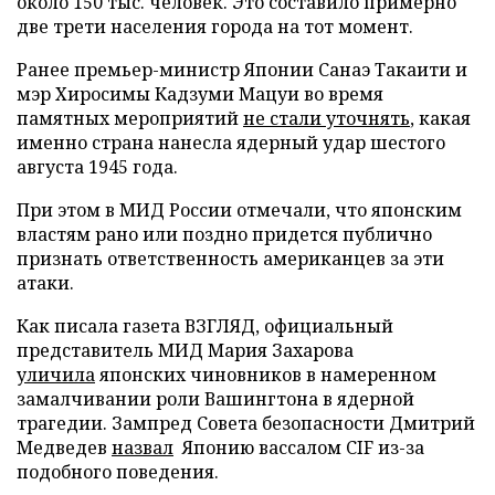
около 150 тыс. человек. Это составило примерно
две трети населения города на тот момент.
Ранее премьер-министр Японии Санаэ Такаити и
мэр Хиросимы Кадзуми Мацуи во время
памятных мероприятий
не стали уточнять
, какая
именно страна нанесла ядерный удар шестого
августа 1945 года.
При этом в МИД России отмечали, что японским
властям рано или поздно придется публично
признать ответственность американцев за эти
атаки.
Как писала газета ВЗГЛЯД, официальный
представитель МИД Мария Захарова
уличила
японских чиновников в намеренном
замалчивании роли Вашингтона в ядерной
трагедии. Зампред Совета безопасности Дмитрий
Медведев
назвал
Японию вассалом CIF из-за
подобного поведения.