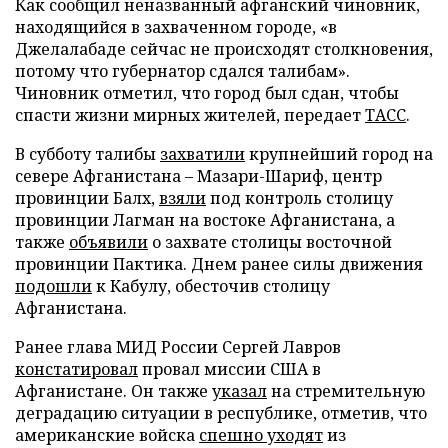
Как сообщил неназванный афганский чиновник,
находящийся в захваченном городе, «в
Джелалабаде сейчас не происходят столкновения,
потому что губернатор сдался талибам».
Чиновник отметил, что город был сдан, чтобы
спасти жизни мирных жителей, передает
ТАСС
.
В субботу талибы
захватили
крупнейший город на
севере Афганистана – Мазари-Шариф, центр
провинции Балх,
взяли
под контроль столицу
провинции Лагман на востоке Афганистана, а
также
объявили
о захвате столицы восточной
провинции Пактика. Днем ранее силы движения
подошли
к Кабулу, обесточив столицу
Афганистана.
Ранее глава МИД России Сергей Лавров
констатировал
провал миссии США в
Афганистане. Он также
указал
на стремительную
деградацию ситуации в республике, отметив, что
американские войска
спешно уходят
из