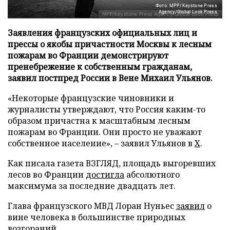
Фото: MPP/Keystone Press
Agency/Global Look Press
Заявления французских официальных лиц и
прессы о якобы причастности Москвы к лесным
пожарам во Франции демонстрируют
пренебрежение к собственным гражданам,
заявил постпред России в Вене Михаил Ульянов.
«Некоторые французские чиновники и
журналисты утверждают, что Россия каким-то
образом причастна к масштабным лесным
пожарам во Франции. Они просто не уважают
собственное население», – заявил Ульянов в
X
.
Как писала газета ВЗГЛЯД, площадь выгоревших
лесов во Франции
достигла
абсолютного
максимума за последние двадцать лет.
Глава французского МВД Лоран Нуньес
заявил
о
вине человека в большинстве природных
возгораний.