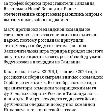
за трофей борются представители Таиланда,
Вьетнама и Новой Зеландии. Ранее
отечественные спортсмены разошлись миром с
вьетнамцами, забив по два мяча.
Матч против новозеландской команды не
состоялся из-за отказа соперника выходить на
паркет, поэтому россиянам присудили
техническую победу со счетом три - ноль.
Заключительная игра турнира пройдет шестого
августа, где противостоять российской дружине
будут хозяева площадки из Таиланда.
Как писала газета ВЗГЛЯД, в апреле 2024 года
российская сборная
сыграла
вничью с командой
Сербии со счетом 5:5. В сентябре того же года
организаторы
отменили
товарищеский матч
футбольных сборных России и Таиланда из-за
непогоды. В марте текущего года российские
футболисты
одержали
победу над командой
Никарагуа в товарищеской встрече.