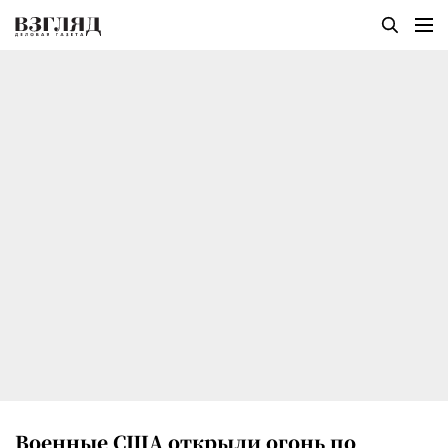
Военные США открыли огонь по