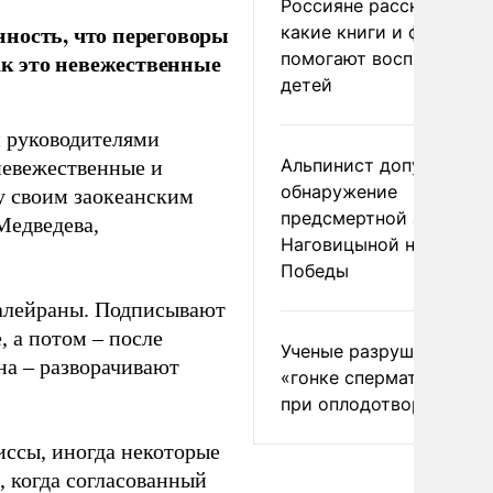
Россияне рассказали,
ность, что переговоры
какие книги и фильмы
помогают воспитывать
к это невежественные
детей
 руководителями
Альпинист допустил
 невежественные и
обнаружение
у своим заокеанским
предсмертной записки
Медведева,
Наговицыной на пике
Победы
алейраны. Подписывают
 а потом – после
Ученые разрушили миф
на – разворачивают
«гонке сперматозоидов
при оплодотворении
ссы, иногда некоторые
, когда согласованный