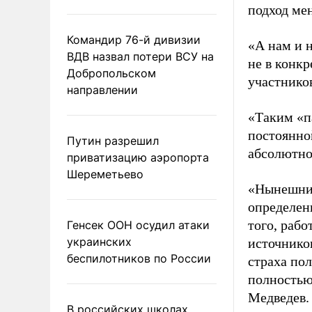
подход ме
Командир 76-й дивизии
«А нам и 
ВДВ назвал потери ВСУ на
не в конк
Добропольском
участников
направлении
«Таким «п
постоянной
Путин разрешил
абсолютно
приватизацию аэропорта
Шереметьево
«Нынешний
определен
того, раб
Генсек ООН осудил атаки
украинских
источников
беспилотников по России
страха по
полностью
Медведев.
В российских школах