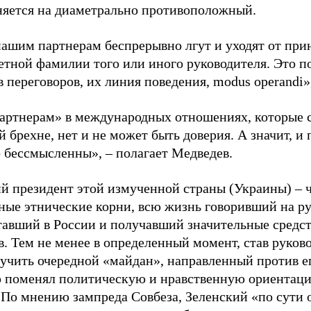
няется на диаметрально противоположный.
нашим партнерам беспрерывно лгут и уходят от при
ретной фамилии того или иного руководителя. Это п
 переговоров, их линия поведения, modus operandi»,
артнерам» в международных отношениях, которые 
 брехне, нет и не может быть доверия. А значит, и
 бессмысленны», – полагает Медведев.
 президент этой измученной страны (Украины) – 
ные этнические корни, всю жизнь говоривший на ру
отавший в России и получавший значительные средст
. Тем не менее в определенный момент, став руково
лучить очередной «майдан», направленный против е
 поменял политическую и нравственную ориентаци
 По мнению зампреда Совбеза, Зеленский «по сути о