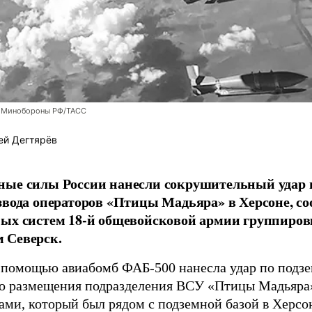
 Минобороны РФ/ТАСС
ей Дегтярёв
ные силы России нанесли сокрушительный удар 
звода операторов «Птицы Мадьяра» в Херсоне, с
ых систем 18-й общевойсковой армии группиров
 Северск.
 помощью авиабомб ФАБ-500 нанесла удар по подз
о размещения подразделения ВСУ «Птицы Мадьяра»
ами, который был рядом с подземной базой в Херсо