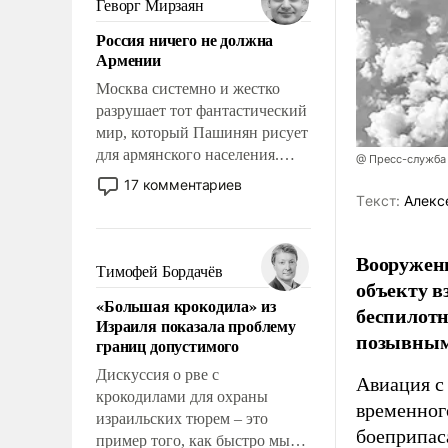
Геворг Мирзаян
означает многолетний период
Россия ничего не должна
уязвимости США, например,
Армении
перед Китаем.
Москва системно и жестко
разрушает тот фантастический
мир, который Пашинян рисует
для армянского населения.
@ Пресс-служба
Мир, где политические
17 комментариев
прожекты будут безусловно
Tекст:
Алекс
оплачиваться за счет
российских
Вооружен
налогоплательщиков и где
Тимофей Бордачёв
объекту в
Еревану за свои поступки не
«Большая крокодила» из
нужно отвечать.
беспилотн
Израиля показала проблему
позывным
границ допустимого
Дискуссия о рве с
Авиация с
крокодилами для охраны
временног
израильских тюрем – это
боеприпас
пример того, как быстро мы