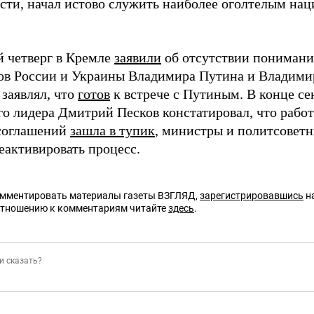
сти, начал истово служить наиболее оголтелым на
 четверг в Кремле
заявили
об отсутствии понимания
ов России и Украины Владимира Путина и Владимир
 заявлял, что
готов
к встрече с Путиным. В конце се
го лидера Дмитрий Песков констатировал, что работ
соглашений
зашла в тупик
, министры и политсовет
еактивировать процесс.
омментировать материалы газеты ВЗГЛЯД,
зарегистрировавшись
на
отношению к комментариям читайте
здесь
.