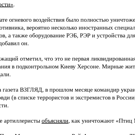
ости»
.
тате огневого воздействия было полностью уничтоже
ротивника, вероятно несколько иностранных специал
в, а также оборудование РЭБ, РЭР и устройства дл
добавил он.
жащий отметил, что это не первая ликвидированная
ния в подконтрольном Киеву Херсоне. Мирные жите
али.
а газета ВЗГЛЯД, в прошлом месяце командир укра
вди (в списке террористов и экстремистов в Росси
сти.
е артиллеристы
объясняли
, как уничтожают «Птиц 