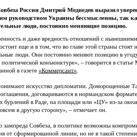
овбеза России Дмитрий Медведев выразил уверен
им руководством Украины бессмысленны, так ка
тельные люди, постоянно меняющие позицию.
енность и даже вредность отношений с нынешними
стоит еще и в том, что во главе этой страны стоят
льные люди. Они постоянно меняют позицию в угод
 политической конъюнктуре», – говорится в статье 
анной в газете
«Коммерсант»
.
понимают искусство дипломатии. Доморощенные Т
оглашения, договариваются в нормандском формате,
х бурлений в Раде, на площади или «ЦУ» из-за океа
всем в другую сторону», – отмечает он.
 зампреда Совбеза, в политике возможны компроми
ия от сформированной линии, но не в такой степени