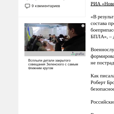
РИА «Нов
двигаемся по пути
9 комментариев
революционных изменений.
То, что несколько лет назад
«В резуль
было образом для
состава п
псевдонаучной фантастики,
боеприпасо
стало всерьез обсуждаемой
БПЛА», – 
идеей.
Военнослу
формирова
не пострад
Как писал
Роберт Бро
безопасно
Российски