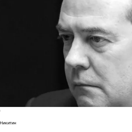
u
Никитин