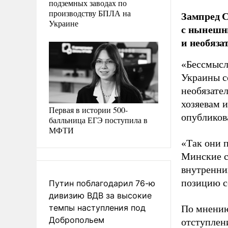
подземных заводах по
производству БПЛА на
Зампред С
Украине
с нынешн
и необяза
«Бессмысл
Украины со
необязате
хозяевам и
Первая в истории 500-
опубликов
балльница ЕГЭ поступила в
МФТИ
«Так они 
Минские с
внутренни
позицию со
Путин поблагодарил 76-ю
дивизию ВДВ за высокие
темпы наступления под
По мнению
Добропольем
отступлен