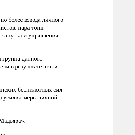
но более взвода личного
истов, пара тонн
я запуска и управления
 группа данного
ли в результате атаки
инских беспилотных сил
и)
усилил
меры личной
Мадьяра».