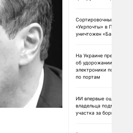
Сортировочный пункт
«Укрпочты» в Павлогра
уничтожен «Бандероль
На Украине предупреди
об удорожании китайс
электроники после уда
по портам
ИИ впервые оштрафова
владельца подмосковн
участка за борщевик