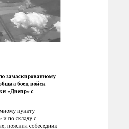
по замаскированному
ообщил боец войск
ки «Днепр» с
емному пункту
 и по складу с
не, пояснил собеседник