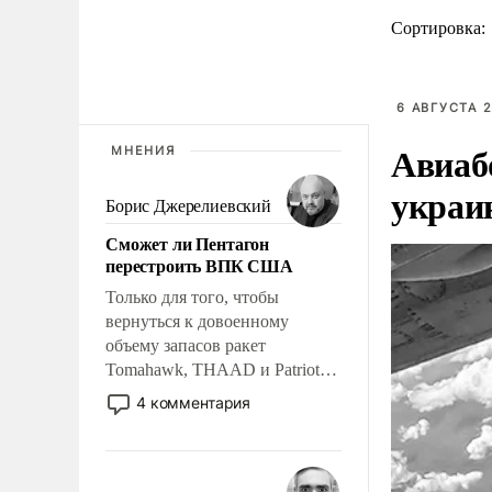
Сортировка:
6 АВГУСТА 2
Авиаб
МНЕНИЯ
украи
Борис Джерелиевский
Сможет ли Пентагон
перестроить ВПК США
Только для того, чтобы
вернуться к довоенному
объему запасов ракет
Tomahawk, THAAD и Patriot
США потребуется более трех
4 комментария
лет. Даже небольшая война с
Ираном опустошила
американские арсеналы.
Сложившаяся ситуация