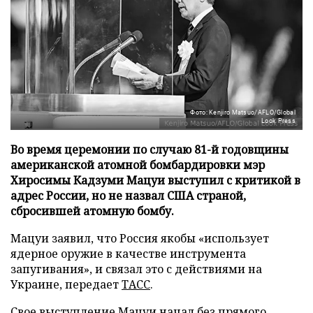
Фото: Kenjiro Matsuo/AFLO/Global
Look Press
Во время церемонии по случаю 81-й годовщины
американской атомной бомбардировки мэр
Хиросимы Кадзуми Мацуи выступил с критикой в
адрес России, но не назвал США страной,
сбросившей атомную бомбу.
Мацуи заявил, что Россия якобы «использует
ядерное оружие в качестве инструмента
запугивания», и связал это с действиями на
Украине, передает
ТАСС
.
Свое выступление Мацуи начал без прямого