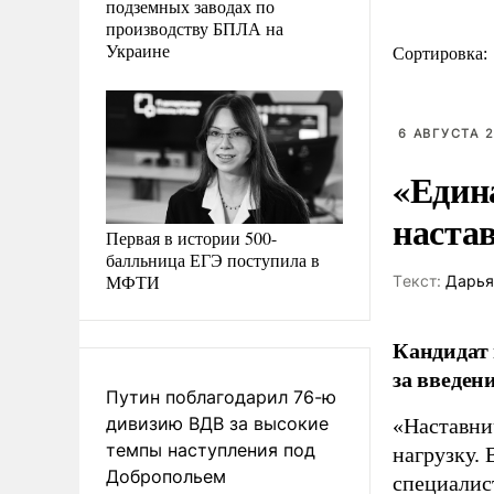
подземных заводах по
производству БПЛА на
Украине
Сортировка:
6 АВГУСТА 2
«Един
наста
Первая в истории 500-
балльница ЕГЭ поступила в
МФТИ
Tекст:
Дарья
Кандидат 
за введен
Путин поблагодарил 76-ю
дивизию ВДВ за высокие
«Наставни
темпы наступления под
нагрузку. 
Добропольем
специалис