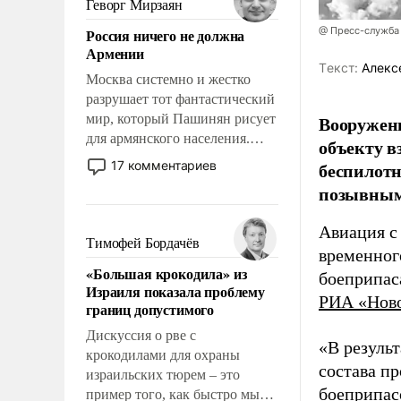
Геворг Мирзаян
означает многолетний период
@ Пресс-служба
Россия ничего не должна
уязвимости США, например,
Армении
перед Китаем.
Tекст:
Алекс
Москва системно и жестко
разрушает тот фантастический
мир, который Пашинян рисует
Вооружен
для армянского населения.
объекту в
Мир, где политические
17 комментариев
беспилотн
прожекты будут безусловно
позывным
оплачиваться за счет
российских
Авиация с
налогоплательщиков и где
Тимофей Бордачёв
временног
Еревану за свои поступки не
«Большая крокодила» из
нужно отвечать.
боеприпас
Израиля показала проблему
РИА «Нов
границ допустимого
Дискуссия о рве с
«В резуль
крокодилами для охраны
состава п
израильских тюрем – это
боеприпасо
пример того, как быстро мы