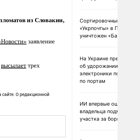
пломатов из Словакии,
Сортировочный пункт
«Укрпочты» в Павлогра
уничтожен «Бандероль
«Новости»
заявление
На Украине предупреди
я
высылает
трех
об удорожании китайс
электроники после уда
по портам
 сайте. О редакционной
ИИ впервые оштрафова
владельца подмосковн
участка за борщевик