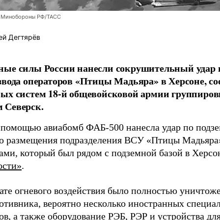
 Минобороны РФ/ТАСС
ей Дегтярёв
ные силы России нанесли сокрушительный удар 
звода операторов «Птицы Мадьяра» в Херсоне, с
ых систем 18-й общевойсковой армии группиров
 Северск.
 помощью авиабомб ФАБ-500 нанесла удар по подз
о размещения подразделения ВСУ «Птицы Мадьяра»
ами, который был рядом с подземной базой в Херсо
ости»
.
тате огневого воздействия было полностью уничтоже
ротивника, вероятно несколько иностранных специал
в, а также оборудование РЭБ, РЭР и устройства дл