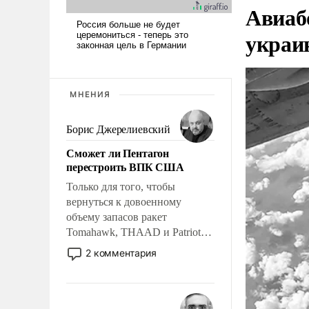
Авиаб
украи
МНЕНИЯ
Борис Джерелиевский
Сможет ли Пентагон
перестроить ВПК США
Только для того, чтобы
вернуться к довоенному
объему запасов ракет
Tomahawk, THAAD и Patriot
США потребуется более трех
2 комментария
лет. Даже небольшая война с
Ираном опустошила
американские арсеналы.
Сложившаяся ситуация