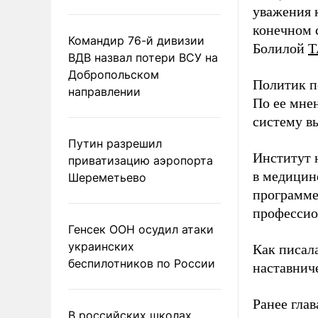
уважения к
конечном с
Командир 76-й дивизии
Болилой
Т
ВДВ назвал потери ВСУ на
Добропольском
Политик п
направлении
По ее мне
систему в
Путин разрешил
Институт 
приватизацию аэропорта
в медицине
Шереметьево
программе
профессио
Генсек ООН осудил атаки
украинских
Как писал
беспилотников по России
наставнич
Ранее глав
В российских школах