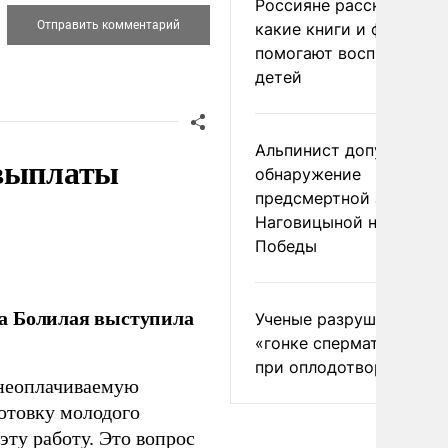
Россияне рассказали,
какие книги и фильмы
помогают воспитывать
детей
Альпинист допустил
 выплаты
обнаружение
предсмертной записки
Наговицыной на пике
Победы
ла Болилая выступила
Ученые разрушили миф
«гонке сперматозоидов
при оплодотворении
 неоплачиваемую
готовку молодого
ту работу. Это вопрос