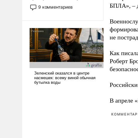
двигаемся по пути
БПЛА», – 
9 комментариев
революционных изменений.
То, что несколько лет назад
Военнослу
было образом для
формирова
псевдонаучной фантастики,
не пострад
стало всерьез обсуждаемой
идеей.
Как писал
Роберт Бро
безопасно
Российски
В апреле 
КОММЕНТАРИ