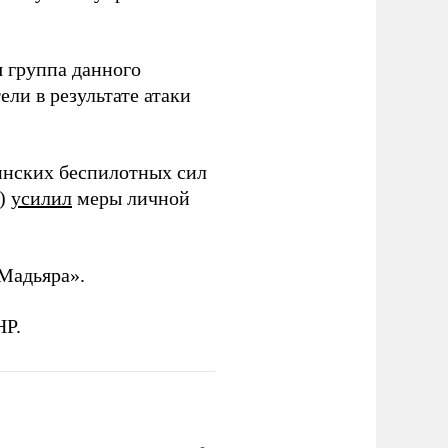
 группа данного
ли в результате атаки
инских беспилотных сил
и)
усилил
меры личной
Мадьяра».
НР.