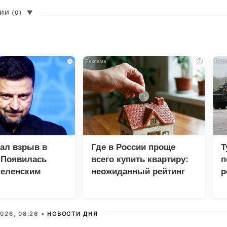
И (0)
▼
i
i
зал взрыв в
Где в России проще
Т
 Появилась
всего купить квартиру:
п
Зеленским
неожиданный рейтинг
р
026, 08:26 •
НОВОСТИ ДНЯ