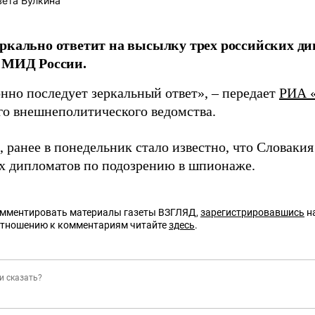
ета Булкина
ркально ответит на высылку трех российских ди
в МИД России.
нно последует зеркальный ответ», – передает
РИА 
го внешнеполитического ведомства.
 ранее в понедельник стало известно, что Словаки
х дипломатов по подозрению в шпионаже.
омментировать материалы газеты ВЗГЛЯД,
зарегистрировавшись
на
отношению к комментариям читайте
здесь
.