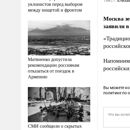
Tекст:
Елизав
уклонистов перед выбором
между нищетой и фронтом
Москва зе
заявили 
«Традицио
российско
Матвиенко допустила
Напомним,
рекомендацию россиянам
российски
отказаться от поездок в
Армению
Вы можете к
политике по 
СМИ сообщили о скрытых