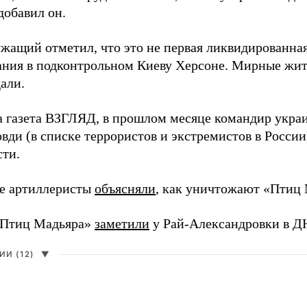
добавил он.
жащий отметил, что это не первая ликвидированная
ния в подконтрольном Киеву Херсоне. Мирные жите
али.
а газета ВЗГЛЯД, в прошлом месяце командир укра
вди (в списке террористов и экстремистов в Росси
сти.
е артиллеристы
объясняли
, как уничтожают «Птиц 
«Птиц Мадьяра»
заметили
у Рай-Александровки в Д
И (12)
▼