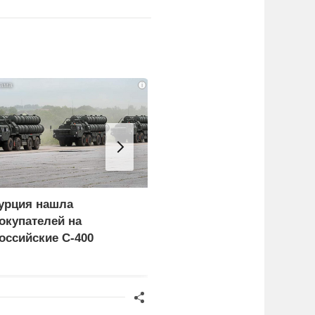
i
урция нашла
Пощечина всей системе
окупателей на
правосудия: что
оссийские C-400
натворил сын
украинского олигарха