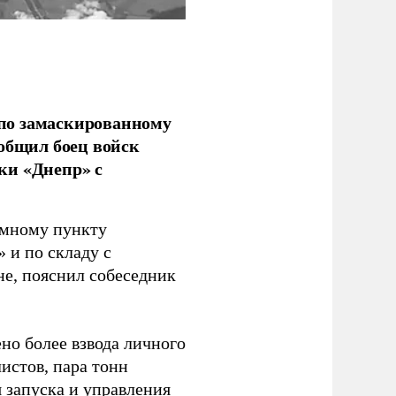
по замаскированному
ообщил боец войск
ки «Днепр» с
емному пункту
 и по складу с
не, пояснил собеседник
но более взвода личного
истов, пара тонн
я запуска и управления