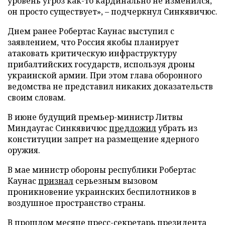
уровень угроз как-то кардинально не изменился,
он просто существует», – подчеркнул Синкявичюс.
Днем ранее Робертас Каунас выступил с
заявлением, что Россия якобы планирует
атаковать критическую инфраструктуру
прибалтийских государств, используя дроны
украинской армии. При этом глава оборонного
ведомства не представил никаких доказательств
своим словам.
В июне будущий премьер-министр Литвы
Миндаугас Синкявичюс
предложил
убрать из
конституции запрет на размещение ядерного
оружия.
В мае министр обороны республики Робертас
Каунас
признал
серьезным вызовом
проникновение украинских беспилотников в
воздушное пространство страны.
В прошлом месяце пресс-секретарь президента