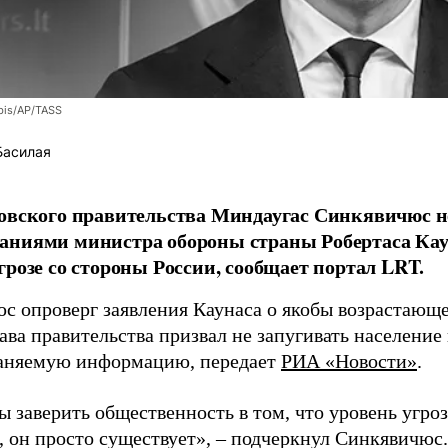
bis/AP/TASS
Басилая
овского правительства Миндаугас Синкявичюс не
аниями министра обороны страны Робертаса Кау
грозе со стороны России, сообщает портал LRT.
с опроверг заявления Каунаса о якобы возрастающе
ава правительства призвал не запугивать население
аняемую информацию, передает
РИА «Новости»
.
ы заверить общественность в том, что уровень угро
, он просто существует», – подчеркнул Синкявичюс.