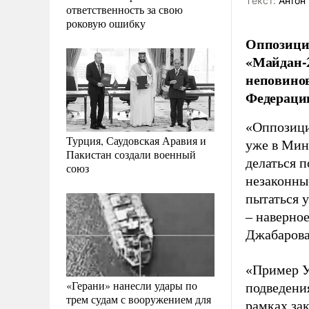
Tекст:
Антон 
ответственность за свою
роковую ошибку
Оппозиция
«Майдан-2
неповинов
Федераци
«Оппозици
Турция, Саудовская Аравия и
уже в Мин
Пакистан создали военный
делаться п
союз
незаконные
пытаться у
– наверное
Джабаров
«Пример У
«Герани» нанесли удары по
подведения
трем судам с вооружением для
рамках за