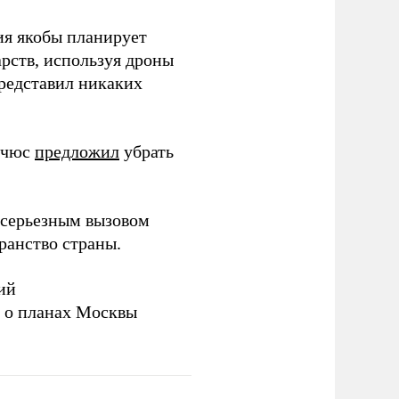
ия якобы планирует
рств, используя дроны
представил никаких
ичюс
предложил
убрать
серьезным вызовом
ранство страны.
ий
а о планах Москвы