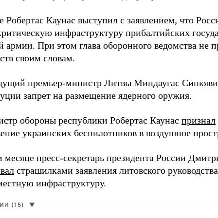
е Робертас Каунас выступил с заявлением, что Росс
 критическую инфраструктуру прибалтийских госуда
й армии. При этом глава оборонного ведомства не 
ств своим словам.
дущий премьер-министр Литвы Миндаугас Синкяв
туции запрет на размещение ядерного оружия.
истр обороны республики Робертас Каунас
признал
ение украинских беспилотников в воздушное прост
 месяце пресс-секретарь президента России Дмитр
звал
страшилками заявления литовского руководств
 местную инфраструктуру.
И (15)
▼