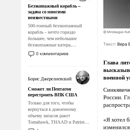
ответственность, помогать
Безэкипажный корабль –
слабым, идти вперед и
задача со многими
адаптироваться.
неизвестными
500-тонный безэкипажный
корабль – нечто гораздо
@ Mindaugas Kul
большее, чем небольшие
Tекст:
Вера 
безэкипажные катера,
применение которых уже
0 комментариев
стало обыденностью. Задача по
Глава лит
созданию такого корабля очень
высказыв
сложна и амбициозна. Однако
военной у
и ее реализация радикально
Борис Джерелиевский
поднимет наши боевые
Сможет ли Пентагон
Синкявичю
возможности.
перестроить ВПК США
России. Гл
Только для того, чтобы
распростр
вернуться к довоенному
объему запасов ракет
«Я хотел б
Tomahawk, THAAD и Patriot
изменился
США потребуется более трех