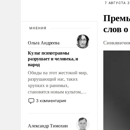
7 АВГУСТА 2
Премь
слов о
МНЕНИЯ
Синкявичюс
Ольга Андреева
Культ психотравмы
разрушает и человека, и
народ
Обиды на этот жестокий мир,
разрушающий нас, таких
хрупких и ранимых,
становятся новым культом,
постепенно вытесняя и
3 комментария
отменяя традиционное
требование к человеку – быть
мужественным и твердым под
ударами судьбы, брать на себя
Александр Тимохин