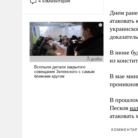
4 комментария
лет. Даже небольшая война с
Ираном опустошила
Днем ране
американские арсеналы.
атаковать
Сложившаяся ситуация
украинско
означает многолетний период
доказатель
уязвимости США, например,
перед Китаем.
В июне бу
из консти
В мае мин
проникнов
В прошлом
Песков
на
атаковать
КОММЕНТАРИ