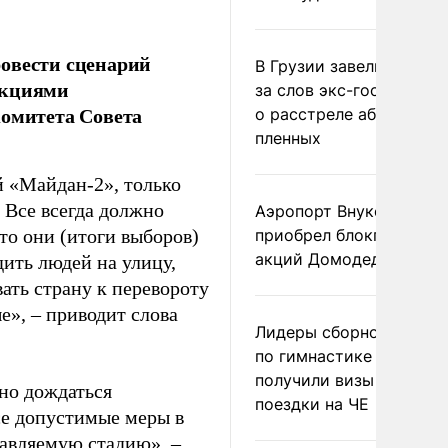
ровести сценарий
В Грузии завели дело и
акциями
за слов экс-госминист
комитета Совета
о расстреле абхазских
пленных
й «Майдан-2», только
 Все всегда должно
Аэропорт Внуково
что они (итоги выборов)
приобрел блокпакет
акций Домодедово
дить людей на улицу,
ать страну к перевороту
е», – приводит слова
Лидеры сборной Росси
по гимнастике не
получили визы для
жно дождаться
поездки на ЧЕ
все допустимые меры в
равляемую стадию», –