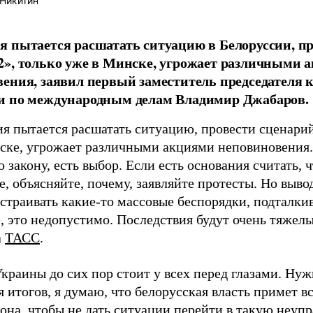
Никитин
 пытается расшатать ситуацию в Белоруссии, п
», только уже в Минске, угрожает различными 
ения, заявил первый заместитель председателя 
и по международным делам Владимир Джабаров.
я пытается расшатать ситуацию, провести сценари
ске, угрожает различными акциями неповиновения.
о закону, есть выбор. Если есть основания считать, 
, объясняйте, почему, заявляйте протесты. Но выво
страивать какие-то массовые беспорядки, подталкив
, это недопустимо. Последствия будут очень тяжелы
а
ТАСС
.
краины до сих пор стоит у всех перед глазами. Ну
 итогов, я думаю, что белорусская власть примет 
кона, чтобы не дать ситуации перейти в такую неуп