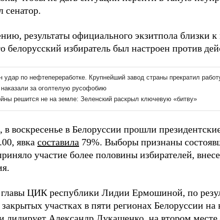
л сенатор.
ению, результаты официального экзитпола близки к
что белорусский избиратель был настроен против де
 в воскресенье в Белоруссии прошли президентски
.00, явка
составила
79%. Выборы признаны состоявш
приняло участие более половины избирателей, внес
ия.
 главы ЦИК республики Лидии Ермошиной, по резул
 закрытых участках в пяти регионах Белоруссии на
ки
лидирует
Александр Лукашенко, на втором месте 