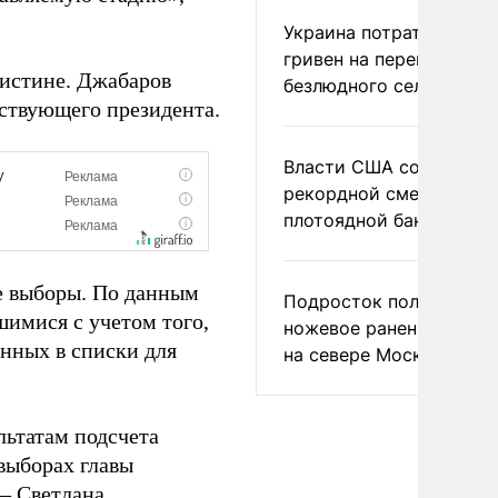
Украина потратила 1 мл
гривен на переименова
 истине. Джабаров
безлюдного села
йствующего президента.
Власти США сообщили 
рекордной смертности 
плотоядной бактерии
е выборы. По данным
Подросток получил
имися с учетом того,
ножевое ранение в дра
енных в списки для
на севере Москвы
ьтатам подсчета
 выборах главы
– Светлана