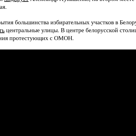
ая.
рытия большинства избирательных участков в Белор
ть
центральные улицы. В центре белорусской стол
ния протестующих с ОМОН.