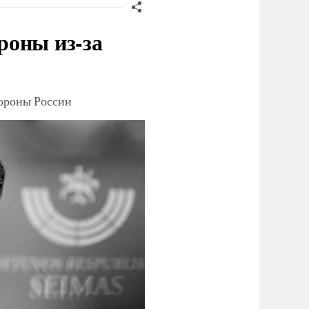
роны из-за
тороны России