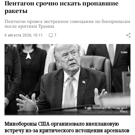
Пентагон срочно искать пропавшие
ракеты
Пентагон провел экстренное совещание по боеприпасам
после критики Трампа
6 августа 2026, 10:11
7
Фото: AdMedia/CNP/Global Look
Press
Минобороны США организовало внеплановую
встречу из-за критического истощения арсеналов