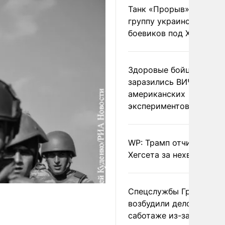
Танк «Прорыв» уничто
группу украинских
боевиков под Харьково
Здоровые бойцы ВСУ
заразились ВИЧ после
американских
экспериментов
WP: Трамп отчитал
Хегсета за нехватку ра
Спецслужбы Грузии
возбудили дело о
саботаже из-за фейков