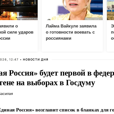
аявили о
Лайма Вайкуле заявила
Э
ой силе ударов
о готовности воевать с
п
оссии
россиянами
о
Е
026, 12:47 •
НОВОСТИ ДНЯ
ая Россия» будет первой в феде
тене на выборах в Госдуму
Басилая
диная Россия» возглавит список в бланках для г