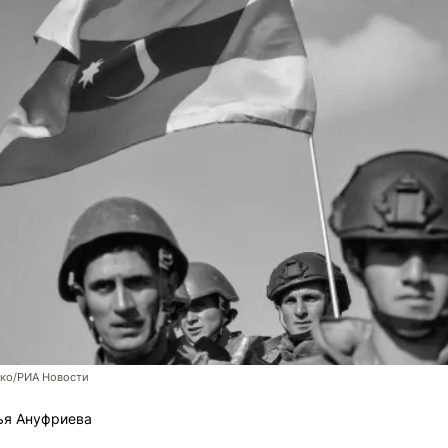
нко/РИА Новости
ья Ануфриева