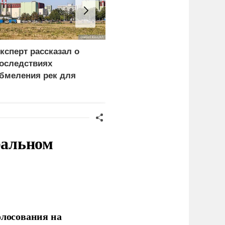
ксперт рассказал о
Пентагон в разы
оследствиях
увеличил производство
бмеления рек для
ракет Patriot и THAAD
вропы и Украины
ральном
олосования на