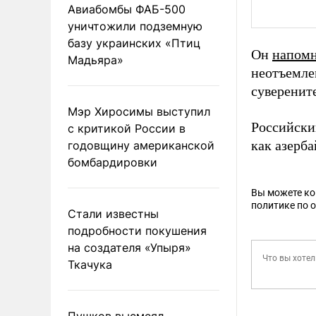
Авиабомбы ФАБ-500
уничтожили подземную
базу украинских «Птиц
Он
напом
Мадьяра»
неотъемле
суверените
Мэр Хиросимы выступил
Российски
с критикой России в
как азерба
годовщину американской
бомбардировки
Вы можете к
политике по 
Стали известны
подробности покушения
на создателя «Упыря»
Ткачука
Пушков высмеял