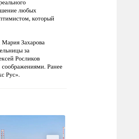
 реального
решение любых
оптимистом, который
 Мария Захарова
ельницы за
ексей Росликов
 соображениями. Ранее
с Рус».