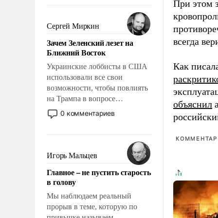
То, что несколько лет назад
При этом з
было образом для
кровопрол
псевдонаучной фантастики,
Сергей Миркин
противоре
стало всерьез обсуждаемой
всегда вер
Зачем Зеленский лезет на
идеей.
Ближний Восток
Как писал
Украинские лоббисты в США
использовали все свои
раскритик
возможности, чтобы повлиять
эксплуата
на Трампа в вопросе
объяснил
а
предоставления вооружений
0 комментариев
российски
своим нанимателям. Вероятно,
кому-то из тех, кто
КОММЕНТАРИ
консультирует Киев, пришла в
голову мысль: хорошо бы
Игорь Мальцев
продемонстрировать, что
Главное – не пустить старость
Украина вступила в
в голову
вооруженное противостояние
с Ираном.
Мы наблюдаем реальный
прорыв в теме, которую по
привычке называем