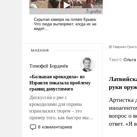
@ Гавриил Григ
МНЕНИЯ
Tекст:
Ольга
Тимофей Бордачёв
«Большая крокодила» из
Латвийска
Израиля показала проблему
руки оруж
границ допустимого
Дискуссия о рве с
Артистка 
крокодилами для охраны
иноагентом
израильских тюрем – это
вопрос о 
пример того, как быстро мы
ответ. «Я 
двигаемся по пути
8 комментариев
революционных изменений.