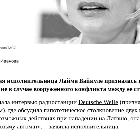
оров/ТАСС
 Иванова
я исполнительница Лайма Вайкуле призналась в
ие в случае вооруженного конфликта между ее ст
дала интервью радиостанции
Deutsche Welle
(призна
), где обсудила гипотетическое столкновение двух 
возможных действиях при нападении на Латвию, она
возьму автомат», – заявила исполнительница.