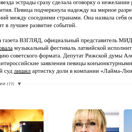
везда эстрады сразу сделала оговорку о нежелании
ития. Певица подчеркнула надежду на мирное раз
чий между соседними странами. Она назвала себя 
ит в лучшее развитие событий.
а газета ВЗГЛЯД, официальный представитель МИД
овала
музыкальный фестиваль латвийской исполнит
цию советского формата. Депутат Рижской думы Ал
нтироссийские заявления певицы конъюнктурными
й суд
лишил
артистку доли в компании «Лайма-Люк
И (77)
▼