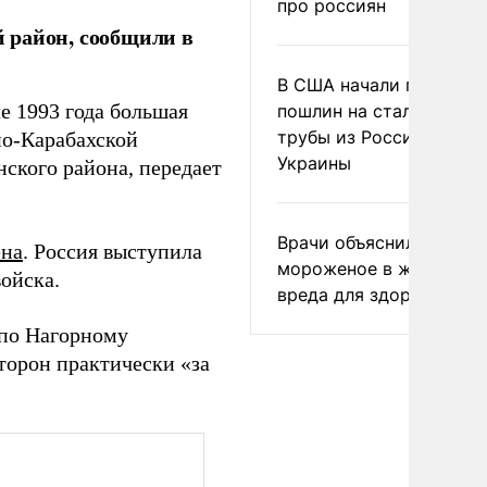
про россиян
 район, сообщили в
В США начали пересмо
е 1993 года большая
пошлин на стальные
трубы из России и с
но-Карабахской
Украины
нского района, передает
Врачи объяснили, как е
ена
. Россия выступила
мороженое в жару без
ойска.
вреда для здоровья
 по Нагорному
сторон практически «за