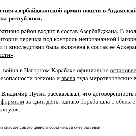
ения азербайджанской армии вошли в Агдамский
ны республики.
ативно район входит в состав Азербайджана. В июл
ритории перешла под контроль непризнанной Нагор
 и впоследствии была включена в состав ее Аскера
ости»
.
 война в Нагорном Карабахе официально
остановл
безопасности региона и
ввела
туда миротворческие в
 Владимир Путин рассказывал, что договоренность
оформили
за один день, однако борьба шла с обеих 
пятую».