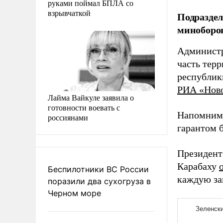
руками поймал БПЛА со
взрывчаткой
Подраздел
миноборо
Администр
часть тер
республики
РИА «Нов
Лайма Вайкуле заявила о
готовности воевать с
Напомним,
россиянами
гарантом 
Президент
Карабаху
Беспилотники ВС России
каждую за
поразили два сухогруза в
Черном море