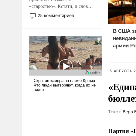
«старостью». Кстати, и слово-
то это уже стараются не
25 комментариев
использовать – так же, как
«бабка», «дед», – хотя бы в
В США з
образованной среде, потому
невиданн
что оно уже несет негативные
армии Р
коннотации.
5 АВГУСТА 2
«Един
бюлле
Tекст:
Вера 
Партия «Е