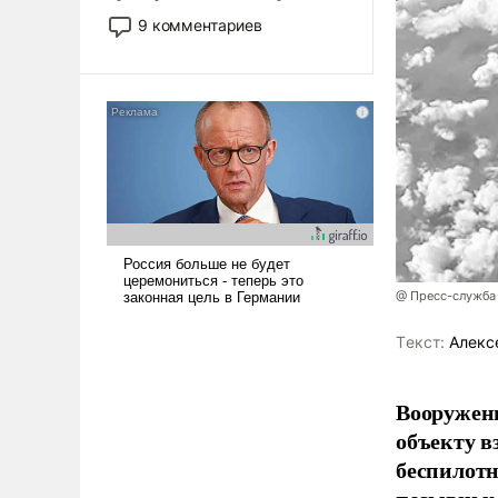
двигаемся по пути
9 комментариев
революционных изменений.
То, что несколько лет назад
было образом для
псевдонаучной фантастики,
стало всерьез обсуждаемой
идеей.
@ Пресс-служба
Tекст:
Алекс
Вооружен
объекту в
беспилотн