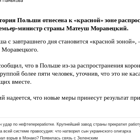
я Панькова
тория Польши отнесена к «красной» зоне распро
ремьер-министр страны Матеуш Моравецкий.
ша с завтрашнего дня становится «красной зоной»,
Моравецкого.
сообщил, что в Польше из-за распространения коро
руппой более пяти человек, уточнив, что это не кас
их вместе.
й надеется, что новые меры принесут результат при