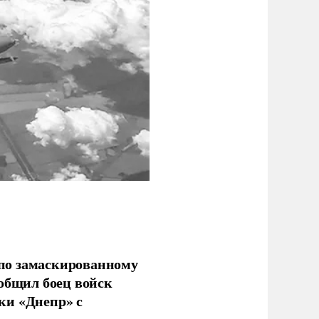
по замаскированному
ообщил боец войск
ки «Днепр» с