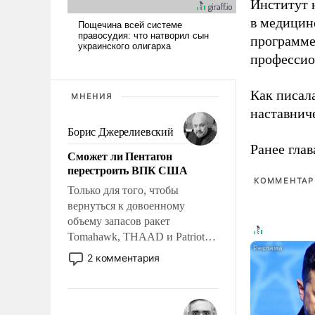
Институт 
в медицине
программе
профессио
Как писал
МНЕНИЯ
наставнич
Борис Джерелиевский
Ранее глав
Сможет ли Пентагон
перестроить ВПК США
КОММЕНТАРИ
Только для того, чтобы
вернуться к довоенному
объему запасов ракет
Tomahawk, THAAD и Patriot
США потребуется более трех
2 комментария
лет. Даже небольшая война с
Ираном опустошила
американские арсеналы.
Сложившаяся ситуация