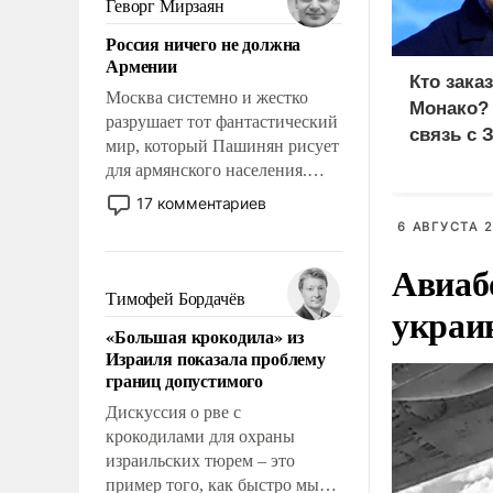
Геворг Мирзаян
означает многолетний период
Россия ничего не должна
уязвимости США, например,
Армении
перед Китаем.
Кто зака
Москва системно и жестко
Монако?
разрушает тот фантастический
связь с 
мир, который Пашинян рисует
для армянского населения.
Мир, где политические
17 комментариев
прожекты будут безусловно
6 АВГУСТА 2
оплачиваться за счет
Авиаб
российских
налогоплательщиков и где
Тимофей Бордачёв
украи
Еревану за свои поступки не
«Большая крокодила» из
нужно отвечать.
Израиля показала проблему
границ допустимого
Дискуссия о рве с
крокодилами для охраны
израильских тюрем – это
пример того, как быстро мы