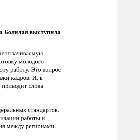
ла Болилая выступила
 неоплачиваемую
готовку молодого
ту работу. Это вопрос
ки кадров. И, в
– приводит слова
еральных стандартов.
низации работы и
ия между регионами.