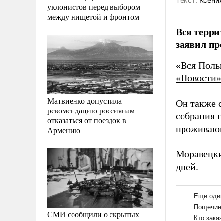
Tекст:
Ксени
уклонистов перед выбором
между нищетой и фронтом
Вся терри
заявил п
«Вся Поль
«Новости»
Матвиенко допустила
Он также 
рекомендацию россиянам
собрания г
отказаться от поездок в
проживающ
Армению
Моравецки
дней.
СМИ сообщили о скрытых