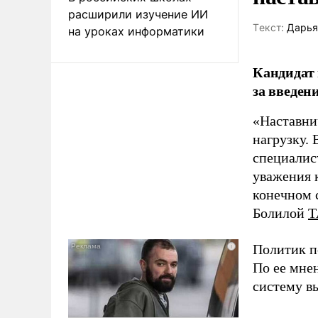
расширили изучение ИИ
Tекст:
Дарья
на уроках информатики
Кандидат 
за введен
«Наставни
нагрузку. 
специалис
уважения к
конечном с
Болилой
Т
Политик п
По ее мне
систему в