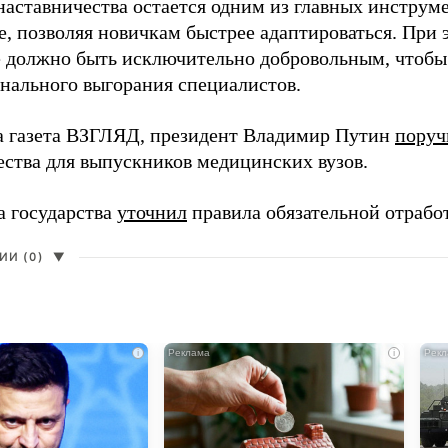
наставничества остается одним из главных инструм
, позволяя новичкам быстрее адаптироваться. При 
 должно быть исключительно добровольным, чтобы 
нального выгорания специалистов.
а газета ВЗГЛЯД, президент Владимир Путин
поруч
ества для выпускников медицинских вузов.
а государства
уточнил
правила обязательной отрабо
И (0)
▼
i
i