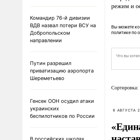
режим и ос
Командир 76-й дивизии
ВДВ назвал потери ВСУ на
Вы можете к
Добропольском
политике по 
направлении
Путин разрешил
приватизацию аэропорта
Шереметьево
Сортировка:
Генсек ООН осудил атаки
украинских
6 АВГУСТА 2
беспилотников по России
«Един
наста
В российских школах