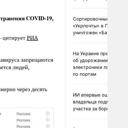
странения COVID-19,
Сортировочный пункт
«Укрпочты» в Павлогра
уничтожен «Бандероль
 – цитирует
РИА
На Украине предупреди
навируса запрещаются
об удорожании китайс
ается людей,
электроники после уда
по портам
мерно через десять
ИИ впервые оштрафова
владельца подмосковн
участка за борщевик