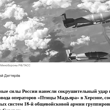
 Минобороны РФ/ТАСС
ей Дегтярёв
ные силы России нанесли сокрушительный удар 
звода операторов «Птицы Мадьяра» в Херсоне, с
ых систем 18-й общевойсковой армии группиров