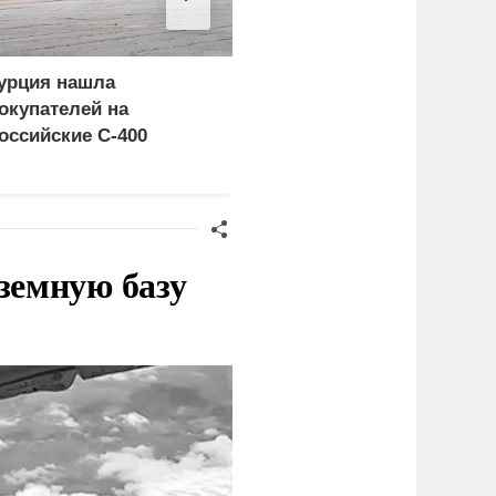
урция нашла
Пощечина всей системе
окупателей на
правосудия: что
оссийские C-400
натворил сын
украинского олигарха
земную базу