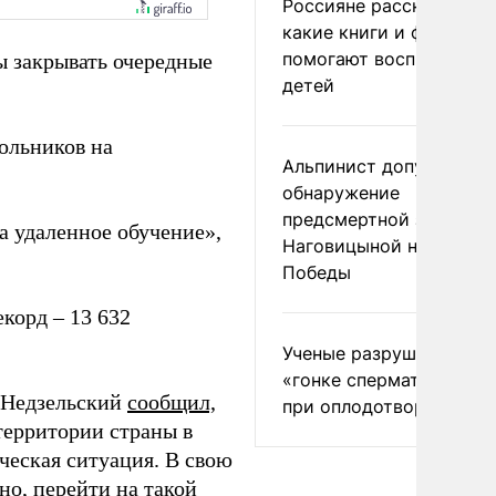
Россияне рассказали,
какие книги и фильмы
помогают воспитывать
ы закрывать очередные
детей
ольников на
Альпинист допустил
обнаружение
предсмертной записки
а удаленное обучение»,
Наговицыной на пике
Победы
корд – 13 632
Ученые разрушили миф
«гонке сперматозоидов
 Недзельский
сообщил,
при оплодотворении
территории страны в
ческая ситуация. В свою
но, перейти на такой