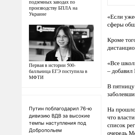
подземных заводах по
производству БПЛА на
Украине
«Если уже
сферы общ
Кроме тог
дистанцио
«Все школь
Первая в истории 500-
– добавил
балльница ЕГЭ поступила в
МФТИ
В пятницу
заболевших
Путин поблагодарил 76-ю
На прошло
дивизию ВДВ за высокие
что власт
темпы наступления под
список ре
Добропольем
очередь М