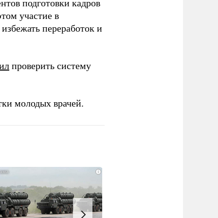
ентов подготовки кадров
этом участие в
избежать переработок и
ил
проверить систему
тки молодых врачей.
i