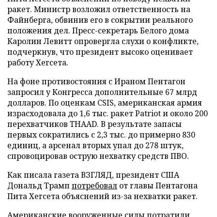
ракет. Министр возложил ответственность на
Файнберга, обвинив его в сокрытии реального
положения дел. Пресс-секретарь Белого дома
Каролин Левитт опровергла слухи о конфликте,
подчеркнув, что президент высоко оценивает
работу Хегсета.
На фоне противостояния с Ираном Пентагон
запросил у Конгресса дополнительные 67 млрд
долларов. По оценкам CSIS, американская армия
израсходовала до 1,6 тыс. ракет Patriot и около 200
перехватчиков THAAD. В результате запасы
первых сократились с 2,3 тыс. до примерно 830
единиц, а арсенал вторых упал до 278 штук,
спровоцировав острую нехватку средств ПВО.
Как писала газета ВЗГЛЯД, президент США
Дональд Трамп
потребовал
от главы Пентагона
Пита Хегсета объяснений из-за нехватки ракет.
Американские вооруженные силы
потратили