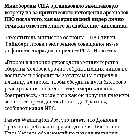
Минобороны США организовало внеплановую
встречу из-за критического истощения арсеналов
ПВО после того, как американский лидер лично
отчитал ответственного за снабжение чиновника.
Заместитель министра обороны США Стивен
Файнберг провел экстренное совещание из-за
дефицита снарядов, передает
РИА «Новости»
.
«Второй в цепочке руководства министерства
обороны человек срочно собрал высших чинов по
военным и оборонным закупкам на встречу в
пятницу вечером, чтобы обсудить пути быстрого
реагирования на недостатку американских
боеприпасов, - после того как он получил гневный
звонок от президента Дональда Трампа», –
сообщает канал NBC.
Газета Washington Post уточняет, что Дональд
Трамп потребовал от руководителя Пентагона
Пита Хегсета объяснений по поводу нехватки