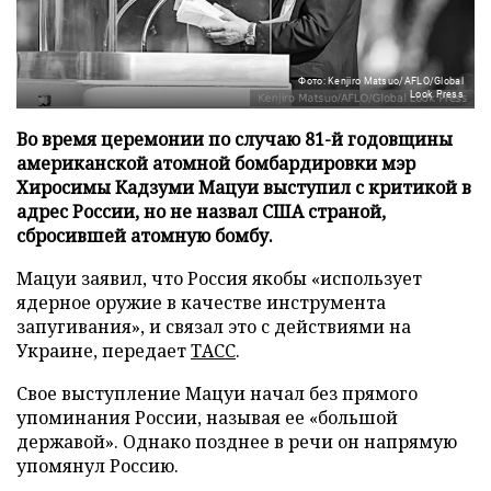
Фото: Kenjiro Matsuo/AFLO/Global
Look Press
Во время церемонии по случаю 81-й годовщины
американской атомной бомбардировки мэр
Хиросимы Кадзуми Мацуи выступил с критикой в
адрес России, но не назвал США страной,
сбросившей атомную бомбу.
Мацуи заявил, что Россия якобы «использует
ядерное оружие в качестве инструмента
запугивания», и связал это с действиями на
Украине, передает
ТАСС
.
Свое выступление Мацуи начал без прямого
упоминания России, называя ее «большой
державой». Однако позднее в речи он напрямую
упомянул Россию.