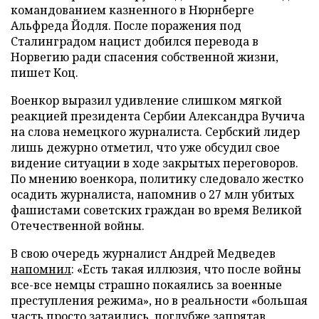
командованием казненного в Нюрнберге
Альфреда Йодля. После поражения под
Сталинградом нацист добился перевода в
Норвегию ради спасения собственной жизни,
пишет Коц.
Военкор выразил удивление слишком мягкой
реакцией президента Сербии Александра Вучича
на слова немецкого журналиста. Сербский лидер
лишь дежурно отметил, что уже обсудил свое
видение ситуации в ходе закрытых переговоров.
По мнению военкора, политику следовало жестко
осадить журналиста, напомнив о 27 млн убитых
фашистами советских граждан во время Великой
Отечественной войны.
В свою очередь журналист Андрей Медведев
напомнил
: «Есть такая иллюзия, что после войны
все-все немцы страшно покаялись за военные
преступления режима», но в реальности «большая
часть просто затаились, поглубже запрятав