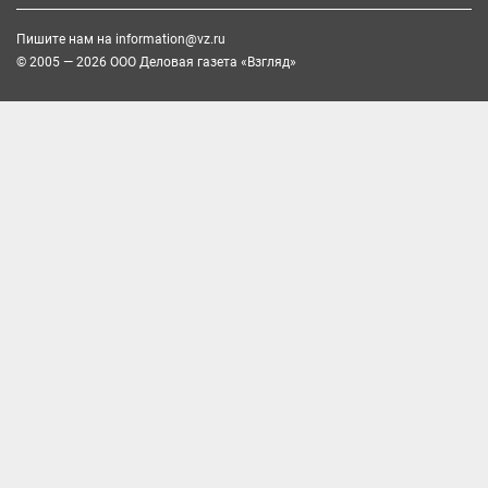
Пишите нам на
information@vz.ru
© 2005 — 2026 ООО Деловая газета «Взгляд»