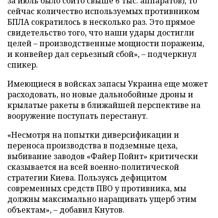
за июль было сбито свыше 6 тыс. аппаратов), то
сейчас количество используемых противником
БПЛА сократилось в несколько раз. Это прямое
свидетельство того, что наши удары достигли
целей – производственные мощности поражены,
и конвейер дал серьезный сбой», – подчеркнул
спикер.
Имеющиеся в войсках запасы Украина еще может
расходовать, но новые дальнобойные дроны и
крылатые ракеты в ближайшей перспективе на
вооружение поступать перестанут.
«Несмотря на попытки диверсификации и
переноса производства в подземные цеха,
выбивание заводов «Файер Пойнт» критически
сказывается на всей военно-политической
стратегии Киева. Пользуясь дефицитом
современных средств ПВО у противника, мы
должны максимально наращивать ущерб этим
объектам», – добавил Кнутов.