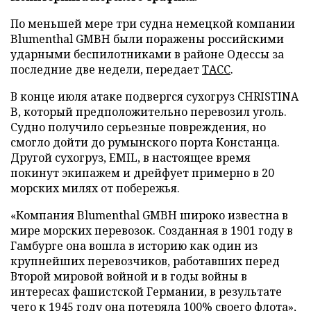
По меньшей мере три судна немецкой компании
Blumenthal GMBH были поражены российскими
ударными беспилотниками в районе Одессы за
последние две недели, передает
ТАСС
.
В конце июля атаке подвергся сухогруз CHRISTINA
B, который предположительно перевозил уголь.
Судно получило серьезные повреждения, но
смогло дойти до румынского порта Констанца.
Другой сухогруз, EMIL, в настоящее время
покинут экипажем и дрейфует примерно в 20
морских милях от побережья.
«Компания Blumenthal GMBH широко известна в
мире морских перевозок. Созданная в 1901 году в
Гамбурге она вошла в историю как один из
крупнейших перевозчиков, работавших перед
Второй мировой войной и в годы войны в
интересах фашистской Германии, в результате
чего к 1945 году она потеряла 100% своего флота»,