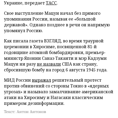
Украине, передает
ТАСС
.
Свое выступление Мацуи начал без прямого
упоминания России, называя ее «большой
державой». Однако позднее в речи он напрямую
упомянул Россию.
Как писала газета ВЗГЛЯД, во время траурной
церемонии в Хиросиме, посвященной 81-й
годовщине атомной бомбардировки, премьер-
министр Японии Санаэ Такаити и мэр Кадзуми
Мацуи ни разу
не назвали
США как страну,
сбросившую бомбу на город 6 августа 1945 года.
МИД России
выражал
решительный протест
против обвинений со стороны Токио в «ядерных
угрозах» и называло замалчивание американской
атаки на Хиросиму и Нагасаки классическим
примером дезинформации.
Текст: Антон Антонов