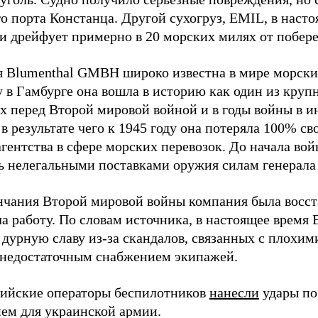
о порта Констанца. Другой сухогруз, EMIL, в наст
и дрейфует примерно в 20 морских милях от побер
 Blumenthal GMBH широко известна в мире морских
у в Гамбурге она вошла в историю как один из кру
х перед Второй мировой войной и в годы войны в и
в результате чего к 1945 году она потеряла 100% св
агентства в сфере морских перевозок. До начала во
ь нелегальными поставками оружия силам генерала
нчания Второй мировой войны компания была восст
а работу. По словам источника, в настоящее время
 дурную славу из-за скандалов, связанных с плохим
 недостаточным снабжением экипажей.
сийские операторы беспилотников
нанесли
удары по
ем для украинской армии.