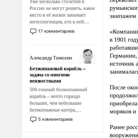
Уже несколько столетий в
румынског
России не могут решить, какое
место в её жизни занимает
экипажем 
интеллигенция, кто к ней
принадлежит, а кого из неё
«Компания
17 комментариев
исключили с правом
в 1901 год
восстановления и без оного. И
работавши
чем она отличается от просто
Германии, 
образованных людей. Иногда
Александр Тимохин
казалось, что эти вопросы
источник 
Безэкипажный корабль –
решены раз и навсегда, но –
занималас
задача со многими
нет, не решены.
неизвестными
После око
500-тонный безэкипажный
продолжил
корабль – нечто гораздо
приобрела
большее, чем небольшие
безэкипажные катера,
моряков и
применение которых уже
5 комментариев
стало обыденностью. Задача по
Ранее рос
созданию такого корабля очень
вооружени
сложна и амбициозна. Однако