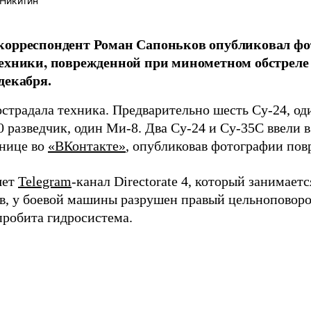
Никитин
корреспондент Роман Сапоньков опубликовал фо
ехники, поврежденной при минометном обстреле
декабря.
острадала техника. Предварительно шесть Су-24, од
 разведчик, один Ми-8. Два Су-24 и Су-35С ввели в
анице во
«ВКонтакте»
, опубликовав фотографии пов
яет
Telegram
-канал Directorate 4, который занимает
в, у боевой машины разрушен правый цельноповоро
пробита гидросистема.