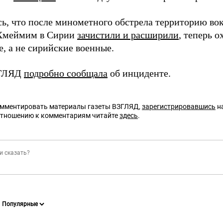
ь, что после минометного обстрела территорию во
 Хмеймим в Сирии
зачистили и расширили
, теперь о
, а не сирийские военные.
ЗГЛЯД
подробно сообщала
об инциденте.
омментировать материалы газеты ВЗГЛЯД,
зарегистрировавшись
на
отношению к комментариям читайте
здесь
.