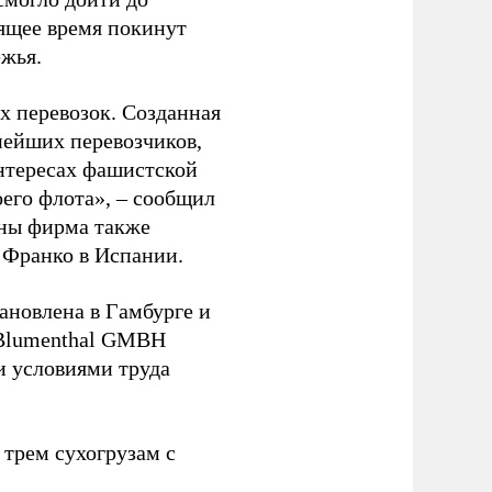
оящее время покинут
ежья.
 перевозок. Созданная
пнейших перевозчиков,
нтересах фашистской
оего флота», – сообщил
йны фирма также
 Франко в Испании.
ановлена в Гамбурге и
 Blumenthal GMBH
и условиями труда
 трем сухогрузам с