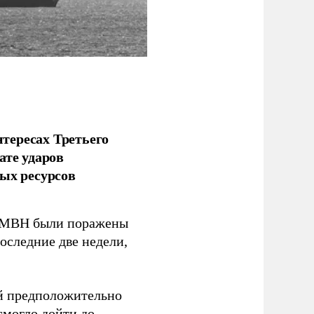
тересах Третьего
ате ударов
ых ресурсов
 GMBH были поражены
оследние две недели,
ый предположительно
смогло дойти до