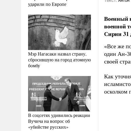
Tекст:
Антон 
ударили по Европе
Военный 
военной т
Сирии 31 
«Все же п
Мэр Нагасаки назвал страну,
один Ан-30
сбросившую на город атомную
своей стр
бомбу
Как уточн
исламисто
осколком 
В соцсетях удивились реакции
Вучича на вопрос об
«убийстве русских»