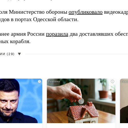
юля Министерство обороны
опубликовало
видеокад
дов в портах Одесской области.
анее армия России
поразила
два доставлявших обес
ных корабля.
И (29)
▼
i
i