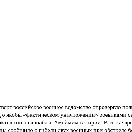
етверг российское военное ведомство опровергло п
я
о якобы «фактическом уничтожении» боевиками с
амолетов на авиабазе Хмеймим в Сирии. В то же вр
оны
сообщило
о гибели двух военных при обстреле 