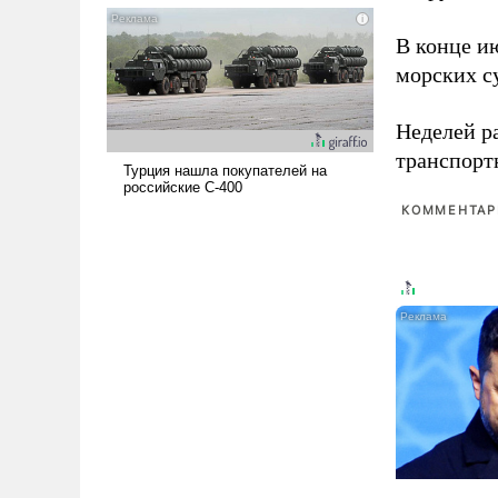
и ее реализация радикально
В конце и
поднимет наши боевые
возможности.
морских су
Неделей р
транспорт
КОММЕНТАРИ