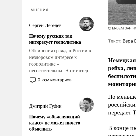
МНЕНИЯ
Сергей Лебедев
@ ERDEM SAHIN
Почему русских так
интересует геополитика
Tекст:
Вера 
Обвинения граждан России в
нездоровом интересе к
Немецкая 
геополитике –
рейха, ли
несостоятельны. Этот интерес
беспилотн
рационален и прагматичен. Он
0 комментариев
мониторин
обусловлен тысячелетним
опытом выживания в крайне
По меньше
непростых условиях и
российски
фундаментальным знанием,
Дмитрий Губин
что мировая политика имеет
передает
Почему «объясняющий
свойство заявляться на порог
класс» не может ничего
нашего дома.
В конце и
объяснить
перевозил