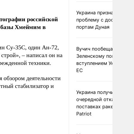
Украина признала
тографии российской
проблему с доступом к
 базы Хмеймим в
портам Дуная
ин Су-35С, один Ан-72,
Вучич пообещал
 строй», – написал он на
Зеленскому помочь со
режденной техники.
вступлением Украины в
ЕС
ся обзором деятельности
тный стабилизатор и
Украина получила
очередной отказ в
поставках ракет для
Patriot