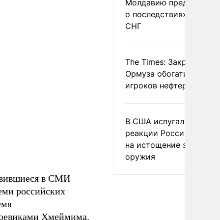
Молдавию предупреди
о последствиях выхода
СНГ
The Times: Закрытие
Ормуза обогатило новы
игроков нефтерынка
В США испугались
реакции России и Кита
на истощение запасов
оружия
оявившиеся в СМИ
еми российских
емя
боевиками Хмеймима.