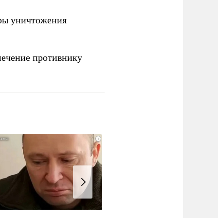
ры уничтожения
печение противнику
i