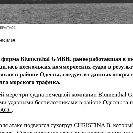
/EPA/ТАСС
Басилая
фирма Blumenthal GMBH, ранее работавшая в ин
шилась нескольких коммерческих судов в результ
иков в районе Одессы, следует из данных открыт
га морского трафика.
й мере три судна немецкой компании Blumenthal
ми ударными беспилотниками в районе Одессы за п
ТАСС
.
юля атаке подвергся сухогруз CHRISTINA B, котор
 уголь. Судно получило серьезные повреждения, но 