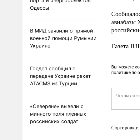
порта и энергообъектов
Одессы
Сообщалос
авиабазы
российские
В МИД заявили о прямой
военной помощи Румынии
Украине
Газета В
Вы можете к
Госдеп сообщил о
политике по 
передаче Украине ракет
ATACMS из Турции
«Северяне» вывели с
минного поля пленных
российских солдат
Сортировка: