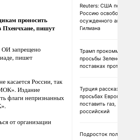
Reuters: США попросил
Россию освободить
щикам проносить
осужденного американ
в Пхенчхане, пишут
Гилмана
» ОИ запрещено
Трамп прокомментиров
пиаде, пишет
просьбы Зеленского о
поставках противораке
не касается России, так
Турция рассказала о
 МОК». Издание
просьбах Европы
сить флаги непризнанных
поставить газ, но не
К».
российский
ься от организации
Подросток получил