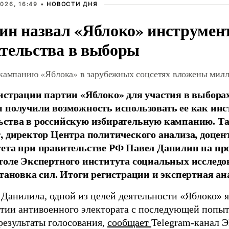
026, 16:49 •
НОВОСТИ ДНЯ
ин назвал «Яблоко» инструмен
тельства в выборы
 кампанию «Яблока» в зарубежных соцсетях вложены мил
истрации партии «Яблоко» для участия в выбора
 получили возможность использовать ее как ин
ства в российскую избирательную кампанию. Та
, директор Центра политического анализа, доце
тета при правительстве РФ Павел Данилин на п
толе Экспертного института социальных исслед
становка сил. Итоги регистрации и экспертная ан
 Данилила, одной из целей деятельности «Яблоко» 
ртии антивоенного электората с последующей попыт
результаты голосования,
сообщает
Telegram-канал 