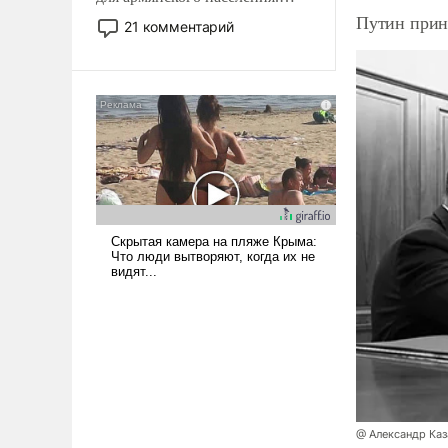
Мир, где политические
Путин прин
21 комментарий
прожекты будут безусловно
оплачиваться за счет
российских
налогоплательщиков и где
Еревану за свои поступки не
нужно отвечать.
@ Александр Каз