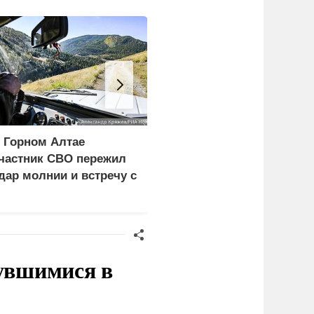
 Горном Алтае
Ребенок и женщина
частник СВО пережил
погибли из-за циклона
дар молнии и встречу с
со шквалистым ветром
едведем
в Смоленске
нувшимися в