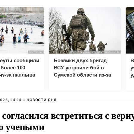
Сеуты сообщили
Боевики двух бригад
В
 более 100
ВСУ устроили бой в
у
из-за наплыва
Сумской области из-за
у
ов
дезертирства
м
026, 14:14 •
НОВОСТИ ДНЯ
 согласился встретиться с вер
ю учеными