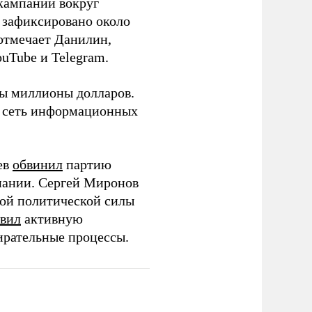
кампании вокруг
о зафиксировано около
 отмечает Данилин,
ouTube и Telegram.
ны миллионы долларов.
ю сеть информационных
ев
обвинил
партию
пании. Сергей Миронов
той политической силы
вил
активную
ирательные процессы.