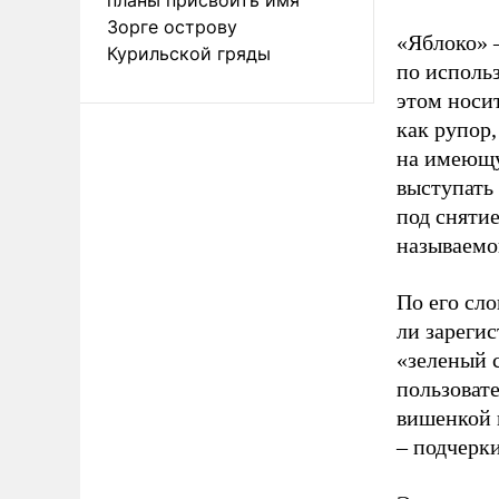
Зорге острову
«Яблоко» 
Курильской гряды
по исполь
этом носи
как рупор
на имеющу
выступать
под снятие
называемо
По его сло
ли зареги
«зеленый 
пользовате
вишенкой 
– подчерк