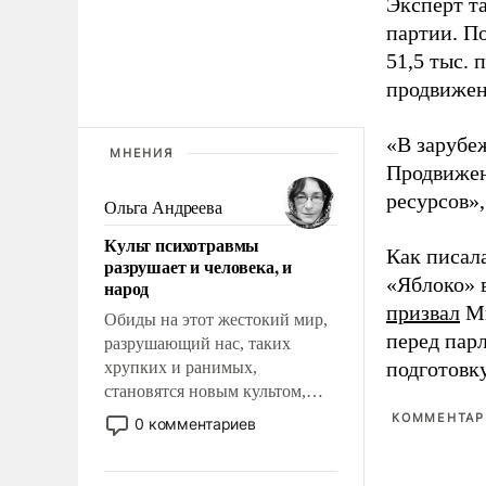
Эксперт т
партии. П
51,5 тыс.
продвижени
«В зарубе
МНЕНИЯ
Продвижен
ресурсов»,
Ольга Андреева
Культ психотравмы
Как писал
разрушает и человека, и
«Яблоко» 
народ
призвал
Ми
Обиды на этот жестокий мир,
перед пар
разрушающий нас, таких
подготовк
хрупких и ранимых,
становятся новым культом,
постепенно вытесняя и
КОММЕНТАРИ
0 комментариев
отменяя традиционное
требование к человеку – быть