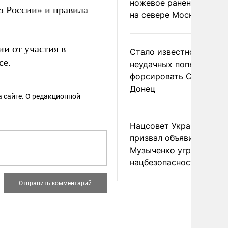
ножевое ранение в дра
 России» и правила
на севере Москвы
и от участия в
Стало известно о
се.
неудачных попытках ВС
форсировать Северски
Донец
 сайте. О редакционной
Нацсовет Украины по Т
призвал объявить
Музыченко угрозой
нацбезопасности