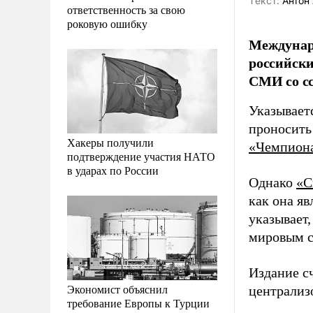
Tекст:
Антон 
ответственность за свою
роковую ошибку
Междунар
российски
СМИ со сс
Указывает
проносить
Хакеры получили
«Чемпион
подтверждение участия НАТО
в ударах по России
Однако
«С
как она я
указывает,
мировым с
Издание с
Экономист объяснил
централиз
требование Европы к Турции