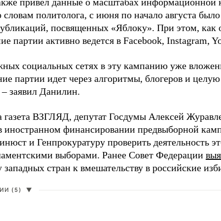
акже привел данные о масштабах информационной 
о словам политолога, с июня по начало августа был
 публикаций, посвященных «Яблоку». При этом, как
е партии активно ведется в Facebook, Instagram, Y
жных социальных сетях в эту кампанию уже вложе
ие партии идет через алгоритмы, блогеров и целу
 – заявил Данилин.
а газета ВЗГЛЯД, депутат Госдумы Алексей Журавл
в иностранном финансировании предвыборной кам
нюст и Генпрокуратуру проверить деятельность э
ламентскими выборами. Ранее Совет Федерации
выя
у западных стран к вмешательству в российские изб
И (5)
▼