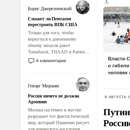
мужественным и твердым под
ударами судьбы, брать на себя
Борис Джерелиевский
ответственность, помогать
Сможет ли Пентагон
слабым, идти вперед и
перестроить ВПК США
адаптироваться.
Только для того, чтобы
вернуться к довоенному
объему запасов ракет
Tomahawk, THAAD и Patriot
США потребуется более трех
Власти 
4 комментария
лет. Даже небольшая война с
о гибели
Ираном опустошила
человек 
американские арсеналы.
мигрант
Сложившаяся ситуация
Геворг Мирзаян
означает многолетний период
Россия ничего не должна
уязвимости США, например,
6 АВГУСТА 2
Армении
перед Китаем.
Путин
Москва системно и жестко
разрушает тот фантастический
Росси
мир, который Пашинян рисует
для армянского населения.