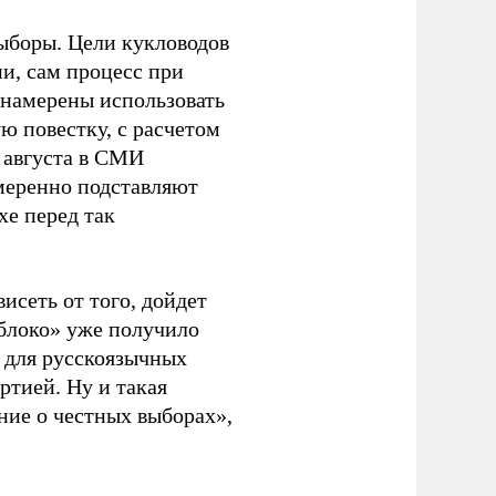
ыборы. Цели кукловодов
и, сам процесс при
 намерены использовать
ю повестку, с расчетом
 августа в СМИ
амеренно подставляют
хе перед так
висеть от того, дойдет
блоко» уже получило
а для русскоязычных
ртией. Ну и такая
ние о честных выборах»,