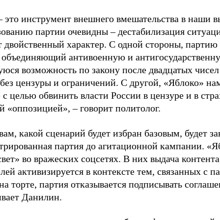
– это инструмент внешнего вмешательства в наши в
зованию партии очевидны – дестабилизация ситуаци
т двойственный характер. С одной стороны, партию
, объединяющий антивоенную и антигосударственну
юся возможность по закону после двадцатых чисел
 без цензуры и ограничений. С другой, «Яблоко» н
 с целью обвинить власти России в цензуре и в стра
й «оппозицией», – говорит политолог.
вам, какой сценарий будет избран базовым, будет за
стрированная партия до агитационной кампании. «Я
свет» во вражеских соцсетях. В них выдача контент
лей активизируется в контексте тем, связанных с па
на торте, партия отказывается подписывать соглаше
ивает Данилин.