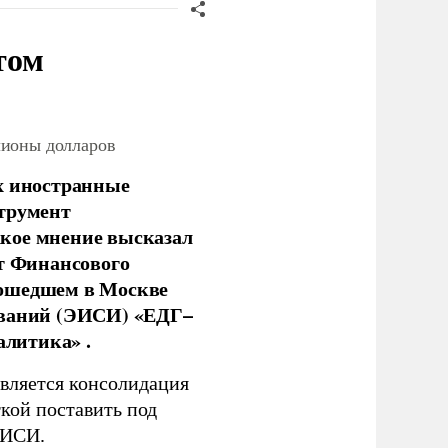
том
лионы долларов
х иностранные
струмент
кое мнение высказал
нт Финансового
рошедшем в Москве
ований (ЭИСИ) «ЕДГ–
алитика» .
является консолидация
кой поставить под
ЭИСИ.