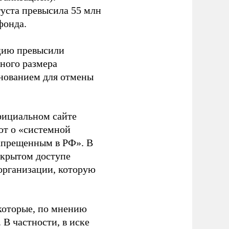
густа превысила 55 млн
фонда.
ацию превысили
ного размера
основанием для отмены
фициальном сайте
ют о «системной
апрещенным в РФ». В
ткрытом доступе
организации, которую
которые, по мнению
В частности, в иске