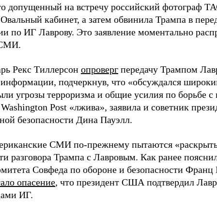
что допущенный на встречу российский фотограф Т
 Овальный кабинет, а затем обвинила Трампа в пере
и по ИГ Лаврову. Это заявление моментально расп
 СМИ.
арь Рекс Тиллерсон
опроверг
передачу Трампом Лав
 информации, подчеркнув, что «обсуждался широкий
ыли угрозы терроризма и общие усилия по борьбе с 
 Washington Post «лжива», заявила и советник пре
ной безопасности Дина Пауэлл.
ериканские СМИ по-прежнему пытаются «раскрыт
ти разговора Трампа с Лавровым. Как ранее поясни
омитета Совфеда по обороне и безопасности Франц
тало опасение
, что президент США подтвердил Лав
ами ИГ.