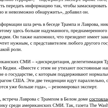
ть передать информацию так, чтобы замаскировать 
но и невозможно обнаружить», добавил он.
нформации шла речь в беседе Трампа и Лаврова, ни
оэтому здесь больше надуманного, преднамеренного
Кедми. Он также напомнил, что президент имеет зак
очтет нужным, с представителем любого другого гос
акой роли.
иканских СМИ – «дискредитация, делегитимация Тр
л Кедми. «Вместе с этим не утихают постоянные на
 не о государстве, с которым поддерживают нормаль
рагом США. Эти две тенденции идут параллельно, 
тся уже больше года», – резюмировал эксперт.
 встреча Лаврова с Трампом в Белом доме
состояла
ику среди американских СМИ. Так, газета The Wash