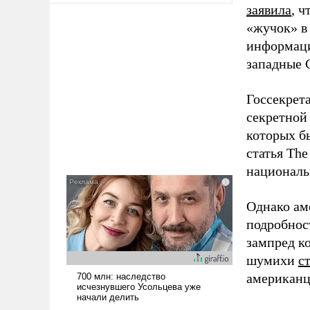
заявила
, 
«жучок» в
информаци
западные
Госсекрет
секретной
которых б
статья The
националь
Однако ам
подробнос
зампред к
шумихи
с
американц