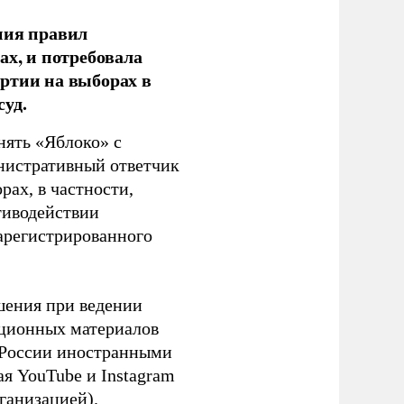
ния правил
ах, и потребовала
ртии на выборах в
уд.
нять «Яблоко» с
инистративный ответчик
ах, в частности,
тиводействии
зарегистрированного
шения при ведении
ационных материалов
в России иностранными
я YouTube и Instagram
ганизацией).