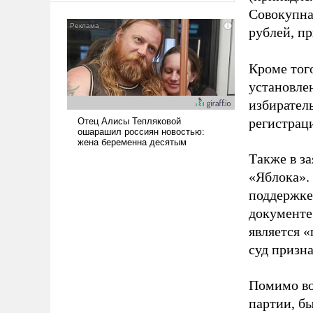
американские арсеналы.
Совокупная
Сложившаяся ситуация
рублей, пр
означает многолетний период
уязвимости США, например,
Кроме тог
перед Китаем.
установле
избиратель
регистрац
Также в з
«Яблока».
поддержке
документе
является 
суд призн
Помимо во
партии, б