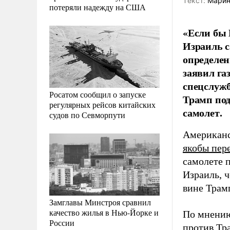
Tекст:
Марин
потеряли надежду на США
«Если бы 
Израиль с
определен
заявил га
спецслуж
Росатом сообщил о запуске
Трамп под
регулярных рейсов китайских
самолет.
судов по Севморпути
Американс
якобы пер
самолете 
Израиль, 
вине Трамп
Замглавы Минстроя сравнил
качество жилья в Нью-Йорке и
По мнению
России
против Тр