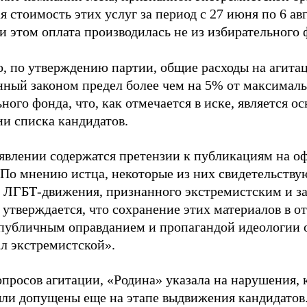
 стоимость этих услуг за период с 27 июня по 6 ав
и этом оплата производилась не из избирательного 
о, по утверждению партии, общие расходы на агит
нный законом предел более чем на 5% от максималь
ного фонда, что, как отмечается в иске, является 
ии списка кандидатов.
аявлении содержатся претензии к публикациям на о
 По мнению истца, некоторые из них свидетельству
 ЛГБТ-движения, признанного экстремистским и з
 утверждается, что сохранение этих материалов в о
«публичным оправданием и пропагандой идеологии 
ал экстремистской».
просов агитации, «Родина» указала на нарушения, 
ыли допущены еще на этапе выдвижения кандидатов. 