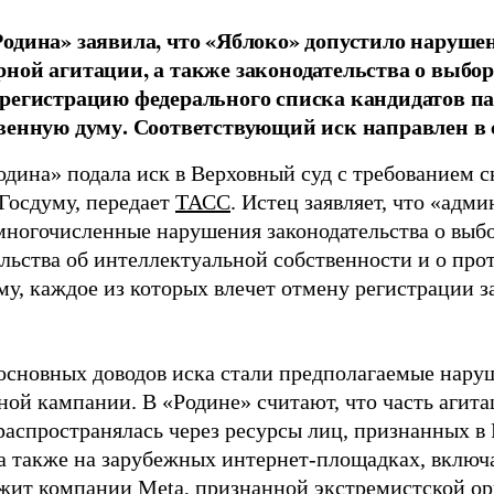
одина» заявила, что «Яблоко» допустило наруше
ной агитации, а также законодательства о выбор
регистрацию федерального списка кандидатов па
венную думу. Соответствующий иск направлен в с
одина» подала иск в Верховный суд с требованием с
 Госдуму, передает
ТАСС
. Истец заявляет, что «адм
многочисленные нарушения законодательства о выбор
ельства об интеллектуальной собственности и о про
му, каждое из которых влечет отмену регистрации 
основных доводов иска стали предполагаемые нару
ной кампании. В «Родине» считают, что часть агит
распространялась через ресурсы лиц, признанных 
 а также на зарубежных интернет-площадках, включа
жит компании Meta, признанной экстремистской ор