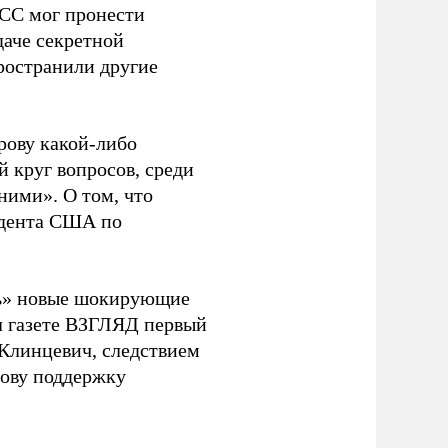
АСС мог пронести
даче секретной
ространили другие
рову какой-либо
 круг вопросов, среди
ними». О том, что
зидента США по
ь» новые шокирующие
л газете ВЗГЛЯД первый
 Клинцевич, следствием
рову поддержку