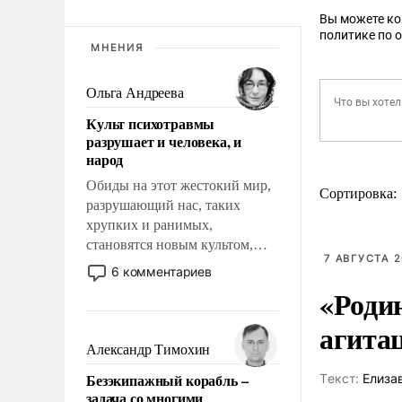
Вы можете к
политике по 
МНЕНИЯ
Ольга Андреева
Культ психотравмы
разрушает и человека, и
народ
Обиды на этот жестокий мир,
Сортировка:
разрушающий нас, таких
хрупких и ранимых,
становятся новым культом,
7 АВГУСТА 2
постепенно вытесняя и
6 комментариев
отменяя традиционное
«Роди
требование к человеку – быть
мужественным и твердым под
агита
ударами судьбы, брать на себя
Александр Тимохин
ответственность, помогать
Безэкипажный корабль –
Tекст:
Елиза
слабым, идти вперед и
задача со многими