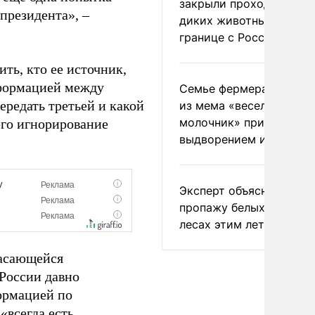
закрыли проходы для
 президента», –
диких животных на
границе с Россией
ть, кто ее источник,
нформацией между
Семье фермера Уолкер
ередать третьей и какой
из мема «веселый
молочник» пригрозили
его игнорирование
выдворением из Росси
Эксперт объяснил
пропажу белых грибов 
лесах этим летом
касающейся
 России давно
ормацией по
«всегда есть