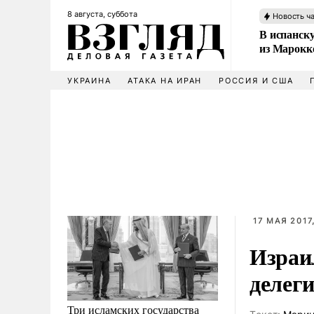
8 августа, суббота
Новость ч
В испанск
из Марокк
УКРАИНА
АТАКА НА ИРАН
РОССИЯ И США
17 МАЯ 2017
Израи
делег
Три исламских государства