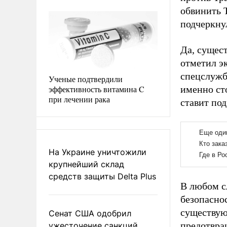
обвинить Т
подчеркну
Да, сущес
отметил э
спецслужба
Ученые подтвердили
эффективность витамина C
именно ст
при лечении рака
ставит по
На Украине уничтожили
крупнейший склад
средств защиты Delta Plus
В любом с
безопаснос
существую
Сенат США одобрил
предотвращ
ужесточение санкций