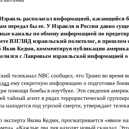
а Балтачева
Израиль располагал информацией, касающейся б
ам передал бы ее. У Израиля и России давно сущ
ные каналы по обмену информацией по предотвр
зете ВЗГЛЯД израильский политолог, в прошлом 
б Яков Кедми, комментируя публикации америка
елился с Лавровым израильской информацией о 
кий телеканал NBC сообщил, что Трамп во время в
едал
ему секретную информацию о подготовке боеви
при помощи бомбы в ноутбуке. Эти сведения америк
чей тайный агент в рядах террористической группир
а находится под угрозой смерти, утверждает телека
 эксперта Якова Кедми, просматривается «явное на
ампа». «Каждые два дня находят новый скандал. Эт