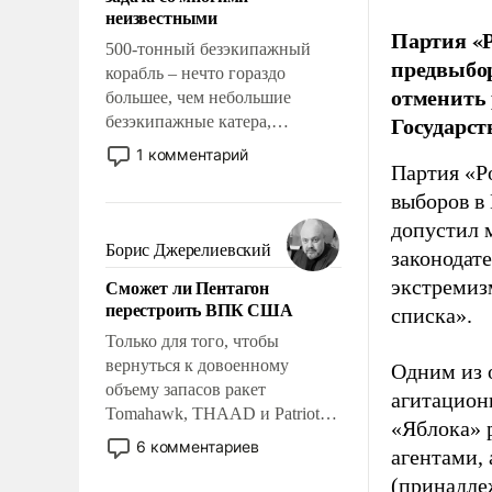
адаптироваться.
неизвестными
Партия «Р
500-тонный безэкипажный
предвыбор
корабль – нечто гораздо
отменить 
большее, чем небольшие
Государст
безэкипажные катера,
применение которых уже
1 комментарий
стало обыденностью. Задача по
Партия «Р
созданию такого корабля очень
выборов в
сложна и амбициозна. Однако
допустил 
и ее реализация радикально
Борис Джерелиевский
законодат
поднимет наши боевые
Сможет ли Пентагон
экстремиз
возможности.
перестроить ВПК США
списка».
Только для того, чтобы
вернуться к довоенному
Одним из 
объему запасов ракет
агитацион
Tomahawk, THAAD и Patriot
«Яблока» 
США потребуется более трех
6 комментариев
агентами,
лет. Даже небольшая война с
(принадле
Ираном опустошила