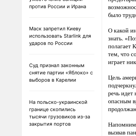
против России и Ирана
возможнос
было труд
Маск запретил Киеву
О какой и
использовать Starlink для
знать. «П
ударов по России
полагает 
тем, что с
играет ник
Суд признал законным
снятие партии «Яблоко» с
Цель амер
выборов в Карелии
подчеркну
речь идет
опасным в
На польско-украинской
продолжаю
границе скопились
тысячи грузовиков из-за
закрытия портов
Напомним,
вызвав пан