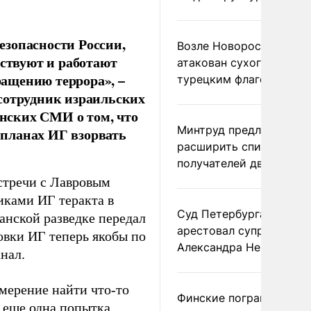
езопасности России,
Возле Новороссийска
ествуют и работают
атакован сухогруз под
ащению террора», –
турецким флагом
сотрудник израильских
нских СМИ о том, что
Минтруд предложил
планах ИГ взорвать
расширить список
получателей двух пенс
стречи с Лавровым
ками ИГ теракта в
Суд Петербурга заочно
анской разведке передал
арестовал супругу
овки ИГ теперь якобы по
Александра Невзорова
нал.
мерение найти что-то
Финские пограничники
о еще одна попытка