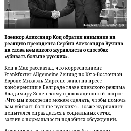
Фото: Marko Dimic/ZUMA/TASS
Военкор Александр Коц обратил внимание на
реакцию президента Сербии Александра Вучича
на слова немецкого журналиста о способах
«убивать больше русских».
Коц в
Мах
рассказал, что корреспондент
Frankfurter Allgemeine Zeitung по Юго-Восточной
Европе Михаэль Мартенс задал на пресс-
конференции в Белграде главе киевского режима
Владимиру Зеленскому провокационный вопрос:
«Что мы конкретно можем сделать, чтобы помочь
вам убивать больше русских?». Позже журналист
попытался оправдаться в социальных сетях,
заявив о нормальности подобных обсуждений.
Выяснилось, что дед репортера был членом