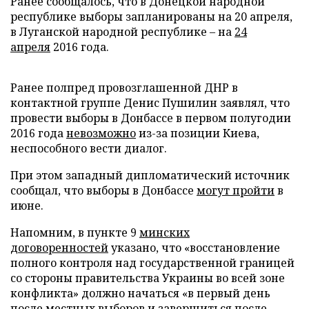
Ранее сообщалось, что в Донецкой народной
республике выборы запланированы на 20 апреля,
в Луганской народной республике – на
24
апреля
2016 года.
Ранее полпред провозглашенной ДНР в
контактной группе Денис Пушилин заявлял, что
провести выборы в Донбассе в первом полугодии
2016 года
невозможно
из-за позиции Киева,
неспособного вести диалог.
При этом западный дипломатический источник
сообщал, что выборы в Донбассе
могут пройти
в
июне.
Напомним, в пункте 9
минских
договоренностей
указано, что «восстановление
полного контроля над государственной границей
со стороны правительства Украины во всей зоне
конфликта» должно начаться «в первый день
после местных выборов и завершиться после