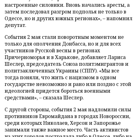
настроенные силовики. Вновь начались аресты, а
затем последовал разгром подполья не только в
Одессе, но и других южных регионах», – напомнил
депутат.
События 2 мая стали поворотным моментом не
только для ополчения Донбасса, но и для всех
участников Русской весны в регионах
Причерноморья и в Харькове, добавляет Лариса
Шеслер, председатель Союза политэмигрантов и
политзаключенных Украины (СППУ). «Мы все
тогда поняли, что жить с нацизмом в одном
государстве невозможно и рано или поздно с этой
идеологией придется бороться военными
средствами», – сказала Шеслер.
С другой стороны, события 2 мая надломили силы
противников Евромайдана в городах Новороссии,
среди которых Николаев, Херсон и Запорожье
занимали также важное место. Часть активистов
из этих городов пострадала либо в Одессе, либо на