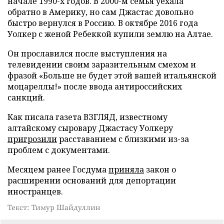
начале 1990-х годов. В 2000-м семья уехала
обратно в Америку, но сам Джастас довольно
быстро вернулся в Россию. В октябре 2016 года
Уолкер с женой Ребеккой купили землю на Алтае.
Он прославился после выступления на
телевидении своим заразительным смехом и
фразой «Больше не будет этой вашей итальянской
моцареллы!» после ввода антироссийских
санкций.
Как писала газета ВЗГЛЯД, известному
алтайскому сыровару Джастасу Уолкеру
пригрозили
расставанием с близкими из-за
проблем с документами.
Месяцем ранее Госдума
приняла
закон о
расширении оснований для депортации
иностранцев.
Текст: Тимур Шайдуллин