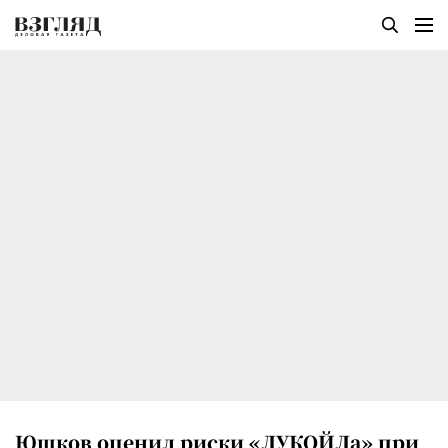
Юшков оценил риски «ЛУКОЙЛа» при