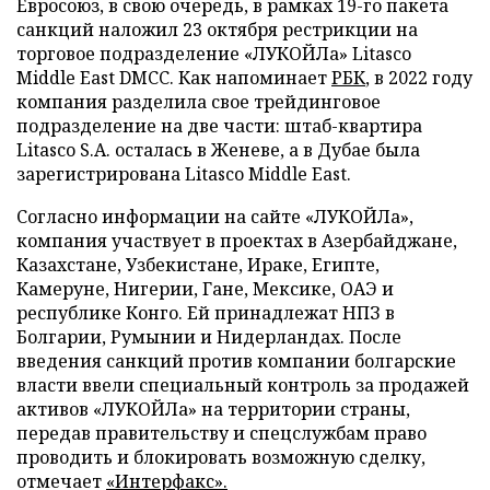
Евросоюз, в свою очередь, в рамках 19-го пакета
санкций наложил 23 октября рестрикции на
торговое подразделение «ЛУКОЙЛа» Litasco
Middle East DMCC. Как напоминает
РБК
, в 2022 году
компания разделила свое трейдинговое
подразделение на две части: штаб-квартира
Litasco S.A. осталась в Женеве, а в Дубае была
зарегистрирована Litasco Middle East.
Согласно информации на сайте «ЛУКОЙЛа»,
компания участвует в проектах в Азербайджане,
Казахстане, Узбекистане, Ираке, Египте,
Камеруне, Нигерии, Гане, Мексике, ОАЭ и
республике Конго. Ей принадлежат НПЗ в
Болгарии, Румынии и Нидерландах. После
введения санкций против компании болгарские
власти ввели специальный контроль за продажей
активов «ЛУКОЙЛа» на территории страны,
передав правительству и спецслужбам право
проводить и блокировать возможную сделку,
отмечает
«Интерфакс».