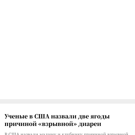
Ученые в США назвали две ягоды
причиной «взрывной» диареи
В США назвали малину и клубнику причиной взрывной