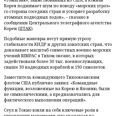
«Томагавк», заимствованных из США, а Южная
Корея поднимает шум по поводу «морских угроз»
со стороны соседних стран и ускоряет разработку
атомных подводных лодок», – сказано в
сообщении Центрального телеграфного агентства
Кореи (
ЦТАК
).
Подобные маневры несут прямую угрозу
стабильности КНДР и других азиатских стран, что
доказывает масштаб совместных военно-морских
учений RIMPAC в Тихом океане, в которых
задействовали более 30 тыс. военнослужащих,
свыше 30 надводных кораблей и 190 самолетов.
Заместитель командующего Тихоокеанским
флотом США публично заявил: «Командные
функции, возложенные на Корею и Японию, были
не символическими, а предназначались для
фактического выполнения операций».
Сеул и Токио взяли на себя ключевые роли в
управлении маневрами, что указывает на