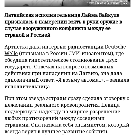
Фото: Гавриил Григоров/ТАСС
Латвийская исполнительница Лайма Вайкуле
призналась в намерении взять в руки оружие в
случае вооруженного конфликта между ее
страной и Россией.
Артистка дала интервью радиостанции
Deutsche
Welle
(признана в России СМИ-иноагентом), где
обсудила гипотетическое столкновение двух
государств. Отвечая на вопрос о возможных
действиях при нападении на Латвию, она дала
однозначный ответ. «Я возьму автомат», – заявила
исполнительница.
При этом звезда эстрады сразу сделала оговорку о
нежелании реального кровопролития. Певица
подчеркнула надежду на мирное разрешение
любых противоречий между соседними
странами. Она назвала себя оптимистом, который
всегда верит в лучшее развитие событий.