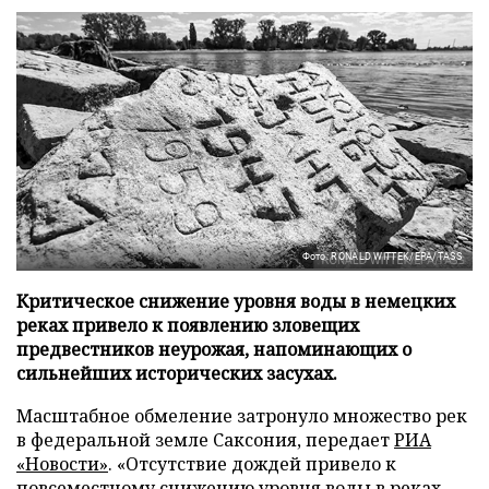
Фото: RONALD WITTEK/EPA/TASS
Критическое снижение уровня воды в немецких
реках привело к появлению зловещих
предвестников неурожая, напоминающих о
сильнейших исторических засухах.
Масштабное обмеление затронуло множество рек
в федеральной земле Саксония, передает
РИА
«Новости»
. «Отсутствие дождей привело к
повсеместному снижению уровня воды в реках