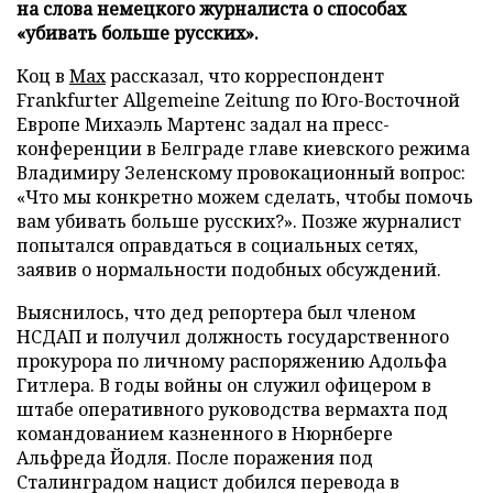
на слова немецкого журналиста о способах
«убивать больше русских».
Коц в
Мах
рассказал, что корреспондент
Frankfurter Allgemeine Zeitung по Юго-Восточной
Европе Михаэль Мартенс задал на пресс-
конференции в Белграде главе киевского режима
Владимиру Зеленскому провокационный вопрос:
«Что мы конкретно можем сделать, чтобы помочь
вам убивать больше русских?». Позже журналист
попытался оправдаться в социальных сетях,
заявив о нормальности подобных обсуждений.
Выяснилось, что дед репортера был членом
НСДАП и получил должность государственного
прокурора по личному распоряжению Адольфа
Гитлера. В годы войны он служил офицером в
штабе оперативного руководства вермахта под
командованием казненного в Нюрнберге
Альфреда Йодля. После поражения под
Сталинградом нацист добился перевода в