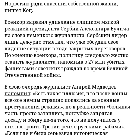
Норвегию ради спасения собственной жизни,
пишет Коц.
Военкор выразил удивление слишком мягкой
реакцией президента Сербии Александра Вучича
на слова немецкого журналиста. Сербский лидер
лишь дежурно отметил, что уже обсудил свое
видение ситуации в ходе закрытых переговоров.
По мнению военкора, политику следовало жестко
осадить журналиста, напомнив о 27 млн убитых
фашистами советских граждан во время Великой
Отечественной войны.
В свою очередь журналист Андрей Медведев
напомнил
: «Есть такая иллюзия, что после войны
все-все немцы страшно покаялись за военные
преступления режима», но в реальности «большая
часть просто затаились, поглубже запрятав
досаду и обиду из-за того, что не получилось у
них построить Третий рейх с русскими рабами».
«Если где и была серьезная историческая