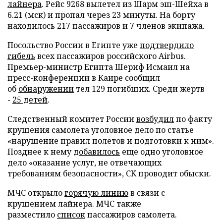
лайнера
. Рейс 9268 вылетел из Шарм эш-Шейха в
6.21 (мск) и пропал через 23 минуты. На борту
находилось 217 пассажиров и 7 членов экипажа.
Посольство России в Египте уже
подтвердило
гибель
всех пассажиров российского Airbus.
Премьер-министр Египта Шериф Исмаил на
пресс-конференции в Каире сообщил
об
обнаружении
тел 129 погибших. Среди жертв
-
25 детей
.
Следственный комитет России
возбудил
по факту
крушения самолета уголовное дело по статье
«нарушение правил полетов и подготовки к ним».
Позднее к нему
добавилось
еще одно уголовное
дело «оказание услуг, не отвечающих
требованиям безопасности», СК проводит обыски.
МЧС открыло
горячую линию
в связи с
крушением лайнера. МЧС также
разместило
список
пассажиров самолета.