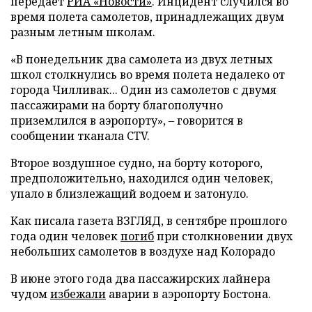
передает
РИА «Новости»
. Инцидент случился во
время полета самолетов, принадлежащих двум
разным летным школам.
«В понедельник два самолета из двух летных
школ столкнулись во время полета недалеко от
города Чилливак... Один из самолетов с двумя
пассажирами на борту благополучно
приземлился в аэропорту», – говорится в
сообщении тканала CTV.
Второе воздушное судно, на борту которого,
предположительно, находился один человек,
упало в близлежащий водоем и затонуло.
Как писала газета ВЗГЛЯД, в сентябре прошлого
года один человек
погиб
при столкновении двух
небольших самолетов в воздухе над Колорадо
В июне этого года два пассажирских лайнера
чудом
избежали
аварии в аэропорту Бостона.