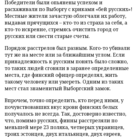
Победители были опьянены успехом и
расхаживали по Выборгу с криками «бей русских»!
Местные жители зачастую облегчали их работу,
выдавая прячущихся – кто-то из страха за себя, а
кто-то искренне, стремясь очистить город от
русских или свести старые счеты.
Порядок расстрелов был разным. Кого-то убивали
тут же на месте или за ближайшим углом. Если
принадлежность к русским понять было сложно,
то таких людей сгоняли в заранее определенные
места, где финский офицер определял, жить
такому человеку или умереть. Одним из таких
мест стал знаменитый Выборгский замок.
Впрочем, точно определить, кто перед ними, у
почувствовавших вкус крови финских белых
получалось не всегда. Так, достоверно известно,
что, помимо русских, финны расстреляли по
меньшей мере 23 поляка, четверых украинцев,
троих эстонцев, двух итальянцев, двух евреев,