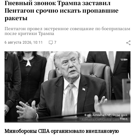
Гневный звонок Трампа заставил
Пентагон срочно искать пропавшие
ракеты
Пентагон провел экстренное совещание по боеприпасам
после критики Трампа
6 августа 2026, 10:11
7
Фото: AdMedia/CNP/Global Look
Press
Минобороны США организовало внеплановую