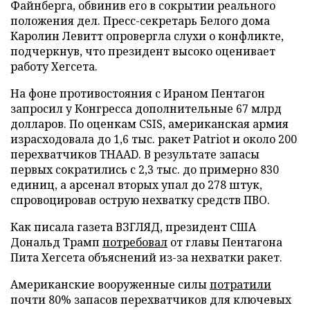
Файнберга, обвинив его в сокрытии реального
положения дел. Пресс-секретарь Белого дома
Каролин Левитт опровергла слухи о конфликте,
подчеркнув, что президент высоко оценивает
работу Хегсета.
На фоне противостояния с Ираном Пентагон
запросил у Конгресса дополнительные 67 млрд
долларов. По оценкам CSIS, американская армия
израсходовала до 1,6 тыс. ракет Patriot и около 200
перехватчиков THAAD. В результате запасы
первых сократились с 2,3 тыс. до примерно 830
единиц, а арсенал вторых упал до 278 штук,
спровоцировав острую нехватку средств ПВО.
Как писала газета ВЗГЛЯД, президент США
Дональд Трамп
потребовал
от главы Пентагона
Пита Хегсета объяснений из-за нехватки ракет.
Американские вооруженные силы
потратили
почти 80% запасов перехватчиков для ключевых