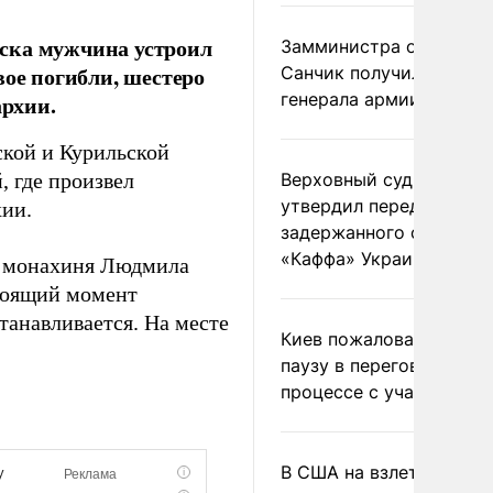
ска мужчина устроил
Замминистра обороны
вое погибли, шестеро
Санчик получил звание
генерала армии
рхии.
ской и Курильской
, где произвел
Верховный суд Швеции
утвердил передачу
ии.
задержанного сухогруз
«Каффа» Украине
а монахиня Людмила
стоящий момент
танавливается. На месте
Киев пожаловался на
паузу в переговорном
процессе с участием 
В США на взлете разби