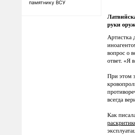
памятнику ВСУ
Латвийска
руки оруж
Артистка 
иноагентом
вопрос о 
ответ. «Я 
При этом з
кровопрол
противоре
всегда вер
Как писал
раскритик
эксплуата