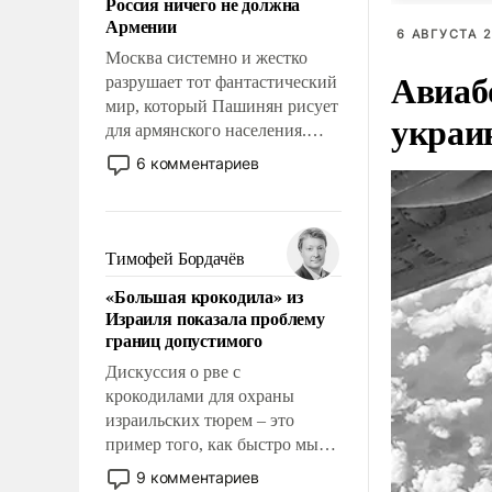
Россия ничего не должна
уязвимости США, например,
Армении
перед Китаем.
6 АВГУСТА 2
Москва системно и жестко
Авиаб
разрушает тот фантастический
мир, который Пашинян рисует
украи
для армянского населения.
Мир, где этому населению все
6 комментариев
должны просто по
определению, где его
политические прожекты будут
беспрекословно оплачиваться
Тимофей Бордачёв
за счет российских
«Большая крокодила» из
налогоплательщиков и где за
Израиля показала проблему
свои поступки не нужно
границ допустимого
отвечать.
Дискуссия о рве с
крокодилами для охраны
израильских тюрем – это
пример того, как быстро мы
двигаемся по пути
9 комментариев