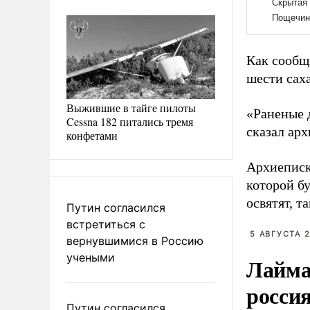
Как сообщ
шести саха
Выжившие в тайге пилоты
«Раненые д
Cessna 182 питались тремя
сказал ар
конфетами
Архиеписко
которой б
освятят, т
Путин согласился
встретиться с
5 АВГУСТА 2
вернувшимися в Россию
учеными
Лайма 
росси
Путин согласился