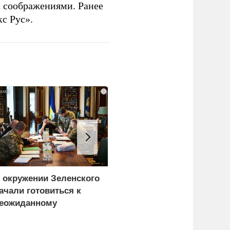
 соображениями. Ранее
с Рус».
i
 окружении Зеленского
Атака на Омский НПЗ
ачали готовиться к
доказала: угроза БПЛА
еожиданному
вышла на новый
ценарию
уровень