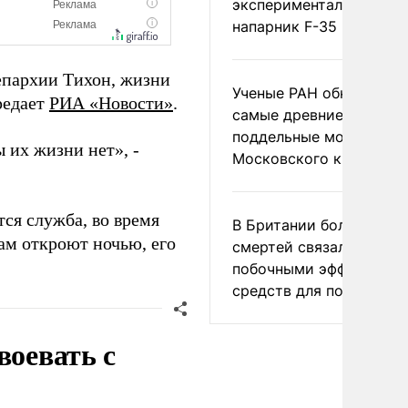
экспериментальный др
напарник F-35
епархии Тихон, жизни
Ученые РАН обнаружил
редает
РИА «Новости»
.
самые древние
поддельные монеты
 их жизни нет», -
Московского княжеств
тся служба, во время
В Британии более ста
ам откроют ночью, его
смертей связали с
побочными эффектами
средств для похудения
воевать с