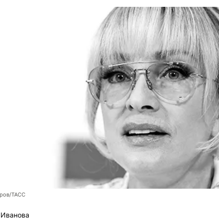
оров/ТАСС
 Иванова