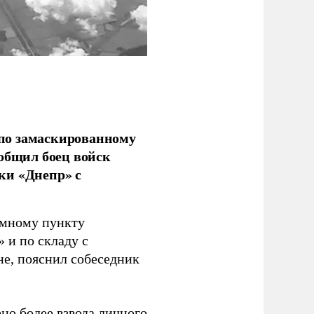
по замаскированному
ообщил боец войск
ки «Днепр» с
емному пункту
 и по складу с
не, пояснил собеседник
но более взвода личного