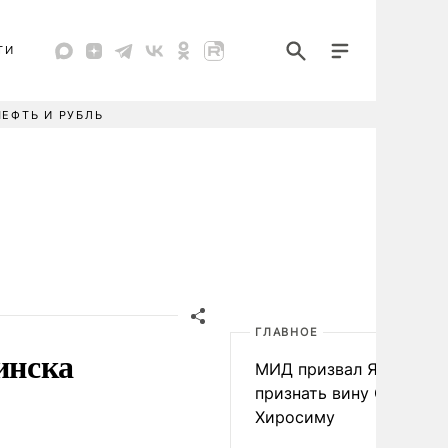
ТИ
НЕФТЬ И РУБЛЬ
ГЛАВНОЕ
инска
МИД призвал Японию
признать вину США за
Хиросиму