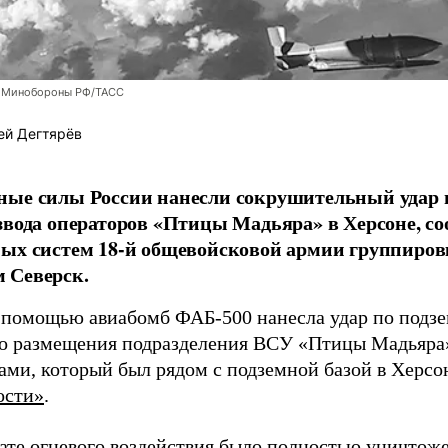
 Минобороны РФ/ТАСС
ей Дегтярёв
ные силы России нанесли сокрушительный удар 
звода операторов «Птицы Мадьяра» в Херсоне, с
ых систем 18-й общевойсковой армии группиров
 Северск.
 помощью авиабомб ФАБ-500 нанесла удар по подз
о размещения подразделения ВСУ «Птицы Мадьяра»
ами, который был рядом с подземной базой в Херсо
ости»
.
тате огневого воздействия было полностью уничтоже