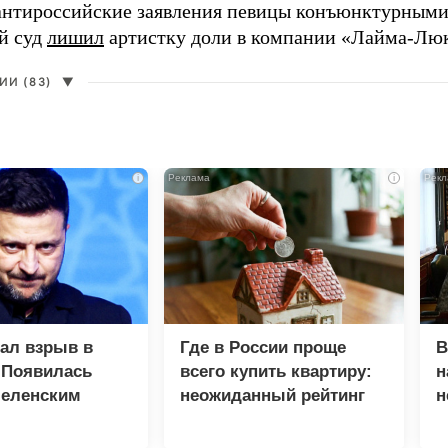
нтироссийские заявления певицы конъюнктурными
й суд
лишил
артистку доли в компании «Лайма-Люк
И (83)
▼
i
i
зал взрыв в
Где в России проще
В
 Появилась
всего купить квартиру:
н
Зеленским
неожиданный рейтинг
н
с