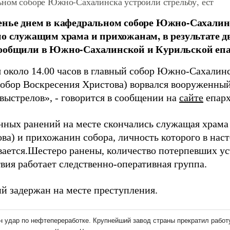
ьном соборе Южно-Сахалинска устроили стрельбу, ест
енье днем в кафедральном соборе Южно-Сахалин
по служащим храма и прихожанам, в результате д
сообщили в Южно-Сахалинской и Курильской епа
я около 14.00 часов в главный собор Южно-Сахалин
собор Воскресения Христова) ворвался вооруженный
выстрелов», - говорится в сообщении на
сайте
епарх
нных ранений на месте скончались служащая храм
ва) и прихожанин собора, личность которого в на
вается.Шестеро ранены, количество потерпевших ус
вия работает следственно-оперативная группа.
й задержан на месте преступления.