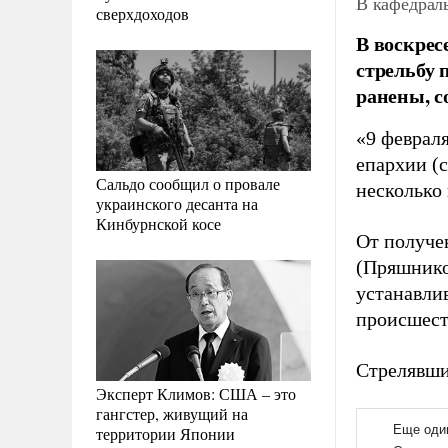
В кафедрал
сверхдоходов
В воскрес
стрельбу 
ранены, 
«9 феврал
епархии (
Сальдо сообщил о провале
несколько 
украинского десанта на
Кинбурнской косе
От получе
(Пряшнико
устанавли
происшест
Стрелявши
Эксперт Климов: США – это
гангстер, живущий на
территории Японии