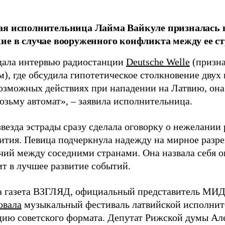
я исполнительница Лайма Вайкуле призналась в
ие в случае вооруженного конфликта между ее ст
дала интервью радиостанции
Deutsche Welle
(призна
), где обсудила гипотетическое столкновение двух 
возможных действиях при нападении на Латвию, она
возьму автомат», – заявила исполнительница.
везда эстрады сразу сделала оговорку о нежелании
ития. Певица подчеркнула надежду на мирное раз
чий между соседними странами. Она назвала себя 
ит в лучшее развитие событий.
а газета ВЗГЛЯД, официальный представитель МИД
овала
музыкальный фестиваль латвийской исполнит
цию советского формата. Депутат Рижской думы Ал