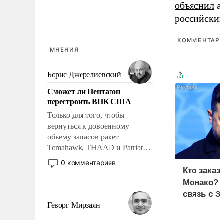
объяснил
а
российски
КОММЕНТАРИ
МНЕНИЯ
Борис Джерелиевский
Сможет ли Пентагон
перестроить ВПК США
Только для того, чтобы
вернуться к довоенному
объему запасов ракет
Tomahawk, THAAD и Patriot
США потребуется более трех
0 комментариев
лет. Даже небольшая война с
Кто зака
Ираном опустошила
Монако?
американские арсеналы.
связь с 
Сложившаяся ситуация
Геворг Мирзаян
означает многолетний период