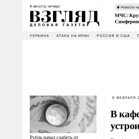
6 августа, четверг
Новость ч
МЧС: Кру
Симфероп
УКРАИНА
АТАКА НА ИРАН
РОССИЯ И США
9 ФЕВРАЛЯ 2
В каф
устрои
Рубль начал слабеть от