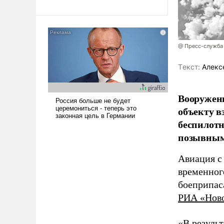
революционных изменений.
То, что несколько лет назад
было образом для
псевдонаучной фантастики,
стало всерьез обсуждаемой
@ Пресс-служба
идеей.
Tекст:
Алекс
Вооружен
объекту в
беспилотн
позывным
Авиация с
временног
боеприпас
РИА «Нов
«В резуль