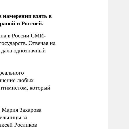
 намерении взять в
раной и Россией.
на в России СМИ-
государств. Отвечая на
 дала однозначный
 реального
решение любых
оптимистом, который
 Мария Захарова
ельницы за
ексей Росликов