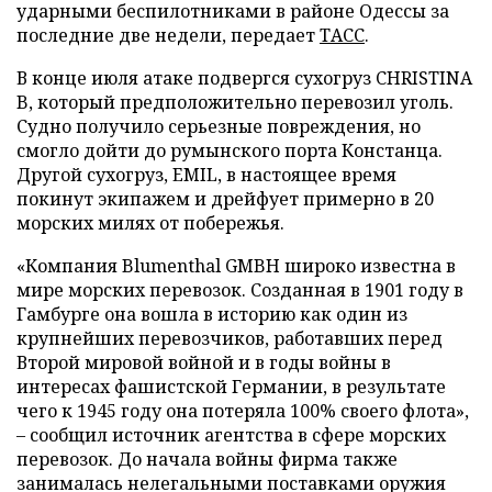
ударными беспилотниками в районе Одессы за
последние две недели, передает
ТАСС
.
В конце июля атаке подвергся сухогруз CHRISTINA
B, который предположительно перевозил уголь.
Судно получило серьезные повреждения, но
смогло дойти до румынского порта Констанца.
Другой сухогруз, EMIL, в настоящее время
покинут экипажем и дрейфует примерно в 20
морских милях от побережья.
«Компания Blumenthal GMBH широко известна в
мире морских перевозок. Созданная в 1901 году в
Гамбурге она вошла в историю как один из
крупнейших перевозчиков, работавших перед
Второй мировой войной и в годы войны в
интересах фашистской Германии, в результате
чего к 1945 году она потеряла 100% своего флота»,
– сообщил источник агентства в сфере морских
перевозок. До начала войны фирма также
занималась нелегальными поставками оружия