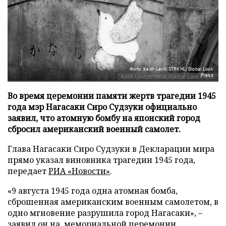
Фото: Keith Levit/STRKHL/Global Look
Press
Во время церемонии памяти жертв трагедии 1945
года мэр Нагасаки Сиро Судзуки официально
заявил, что атомную бомбу на японский город
сбросил американский военный самолет.
Глава Нагасаки Сиро Судзуки в Декларации мира
прямо указал виновника трагедии 1945 года,
передает
РИА «Новости»
.
«9 августа 1945 года одна атомная бомба,
сброшенная американским военным самолетом, в
одно мгновение разрушила город Нагасаки», –
заявил он на мемориальной церемонии.