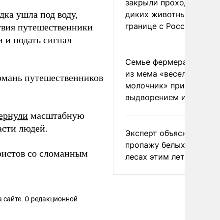
закрыли проходы для
дка ушла под воду,
диких животных на
границе с Россией
ствия путешественники
 и подать сигнал
Семье фермера Уолкер
из мема «веселый
Армань путешественников
молочник» пригрозили
выдворением из Росси
ернули
масштабную
асти людей.
Эксперт объяснил
пропажу белых грибов 
ристов со сломанным
лесах этим летом
 сайте. О редакционной