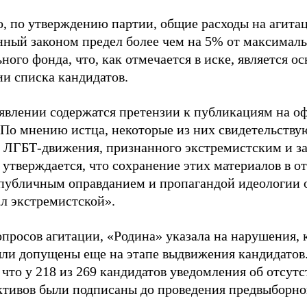
о, по утверждению партии, общие расходы на агит
нный законом предел более чем на 5% от максималь
ного фонда, что, как отмечается в иске, является 
ии списка кандидатов.
аявлении содержатся претензии к публикациям на о
 По мнению истца, некоторые из них свидетельству
 ЛГБТ-движения, признанного экстремистским и з
 утверждается, что сохранение этих материалов в о
«публичным оправданием и пропагандой идеологии 
ал экстремистской».
просов агитации, «Родина» указала на нарушения, 
ыли допущены еще на этапе выдвижения кандидатов. 
 что у 218 из 269 кандидатов уведомления об отсу
активов были подписаны до проведения предвыборног