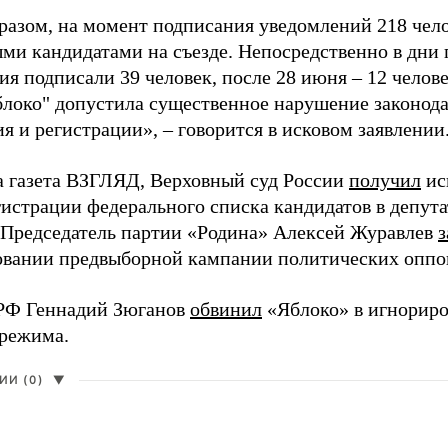
разом, на момент подписания уведомлений 218 чело
ми кандидатами на съезде. Непосредственно в дни 
я подписали 39 человек, после 28 июня – 12 челов
блоко" допустила существенное нарушение законода
 и регистрации», – говорится в исковом заявлении
а газета ВЗГЛЯД, Верховный суд России
получил
ис
гистрации федерального списка кандидатов в депут
 Председатель партии «Родина» Алексей Журавлев
з
вании предвыборной кампании политических оппо
РФ Геннадий Зюганов
обвинил
«Яблоко» в игнорир
 режима.
И (0)
▼