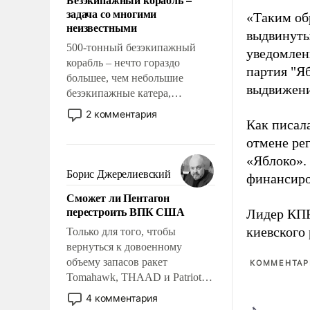
слабым, идти вперед и
задача со многими
«Таким об
адаптироваться.
неизвестными
выдвинуты
500-тонный безэкипажный
уведомлени
корабль – нечто гораздо
партия "Я
большее, чем небольшие
выдвижения
безэкипажные катера,
применение которых уже
2 комментария
Как писал
стало обыденностью. Задача по
созданию такого корабля очень
отмене ре
сложна и амбициозна. Однако
«Яблоко».
и ее реализация радикально
Борис Джерелиевский
финансиро
поднимет наши боевые
Сможет ли Пентагон
возможности.
перестроить ВПК США
Лидер КП
киевского
Только для того, чтобы
вернуться к довоенному
объему запасов ракет
КОММЕНТАРИ
Tomahawk, THAAD и Patriot
США потребуется более трех
4 комментария
лет. Даже небольшая война с