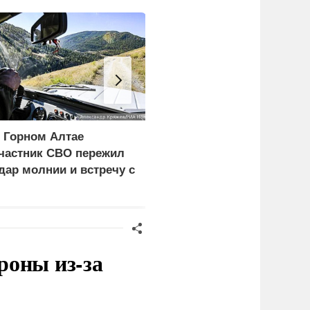
 Горном Алтае
Румынские военные
частник СВО пережил
взорвали подводную
дар молнии и встречу с
скалу для спасения АЭ
едведем
роны из-за