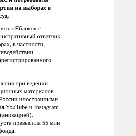
ртии на выборах в
уд.
нять «Яблоко» с
инистративный ответчик
ах, в частности,
тиводействии
зарегистрированного
шения при ведении
ационных материалов
в России иностранными
я YouTube и Instagram
ганизацией).
густа превысила 55 млн
фонда.