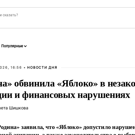
026, 16:56 •
НОВОСТИ ДНЯ
на» обвинила «Яблоко» в незак
ции и финансовых нарушениях
вета Шишкова
одина» заявила, что «Яблоко» допустило наруше
ной агитации, а также законодательства о выбор