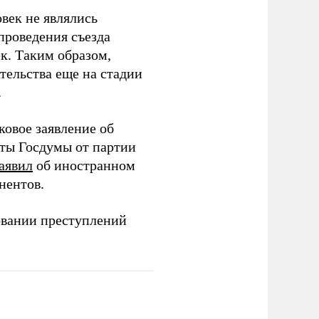
век не являлись
проведения съезда
ек. Таким образом,
тельства еще на стадии
.
ковое заявление об
аты Госдумы от партии
аявил
об иностранном
нентов.
овании преступлений