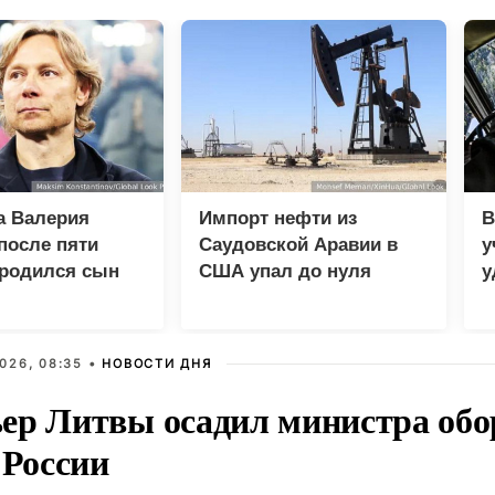
а Валерия
Импорт нефти из
В
после пяти
Саудовской Аравии в
у
 родился сын
США упал до нуля
у
м
026, 08:35 •
НОВОСТИ ДНЯ
ер Литвы осадил министра обо
 России