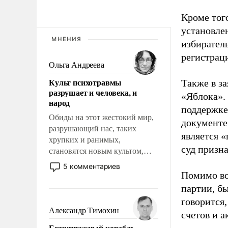
Кроме тог
установле
МНЕНИЯ
избиратель
регистрац
Ольга Андреева
Культ психотравмы
Также в з
разрушает и человека, и
«Яблока».
народ
поддержке
Обиды на этот жестокий мир,
документе
разрушающий нас, таких
является 
хрупких и ранимых,
суд призн
становятся новым культом,
постепенно вытесняя и
5 комментариев
отменяя традиционное
Помимо во
требование к человеку – быть
партии, б
мужественным и твердым под
говорится,
ударами судьбы, брать на себя
Александр Тимохин
счетов и 
ответственность, помогать
Безэкипажный корабль –