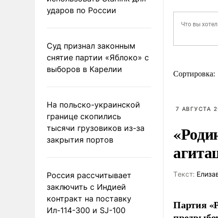
ударов по России
Суд признал законным
снятие партии «Яблоко» с
выборов в Карелии
Сортировка:
На польско-украинской
7 АВГУСТА 2
границе скопились
«Роди
тысячи грузовиков из-за
закрытия портов
агита
Tекст:
Елиза
Россия рассчитывает
заключить с Индией
контракт на поставку
Партия «Р
Ил-114-300 и SJ-100
предвыбор