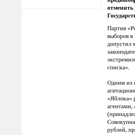
отменить 
Государст
Партия «Р
выборов в
допустил 
законодат
экстремиз
списка».
Одним из 
агитацион
«Яблока» 
агентами,
(принадле
Совокупная
рублей, пр