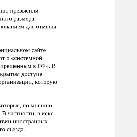
ацию превысили
ного размера
основанием для отмены
фициальном сайте
ют о «системной
апрещенным в РФ». В
ткрытом доступе
организации, которую
которые, по мнению
В частности, в иске
тствии иностранных
о съезда.