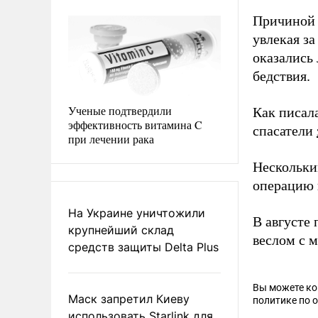
Причиной и
увлекая з
оказались
бедствия.
Ученые подтвердили
Как писал
эффективность витамина C
спасатели
при лечении рака
Нескольки
операцию 
На Украине уничтожили
В августе
крупнейший склад
веслом с м
средств защиты Delta Plus
Вы можете к
Маск запретил Киеву
политике по 
использовать Starlink для