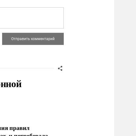
онной
ния правил
ах, и потребовала