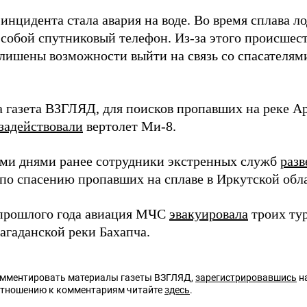
нцидента стала авария на воде. Во время сплава ло
а собой спутниковый телефон. Из-за этого происше
 лишены возможности выйти на связь со спасателями
а газета ВЗГЛЯД, для поисков пропавших на реке 
задействовали
вертолет Ми-8.
ми днями ранее сотрудники экстренных служб
разв
по спасению пропавших на сплаве в Иркутской обл
 прошлого года авиация МЧС
эвакуировала
троих ту
агаданской реки Бахапча.
омментировать материалы газеты ВЗГЛЯД,
зарегистрировавшись
на
отношению к комментариям читайте
здесь
.