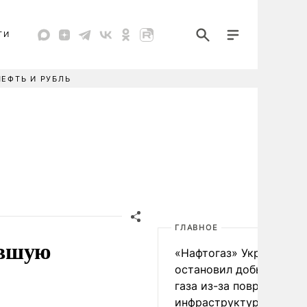
ТИ
НЕФТЬ И РУБЛЬ
ГЛАВНОЕ
авшую
«Нафтогаз» Украины
остановил добычу нефт
газа из-за повреждения
инфраструктуры