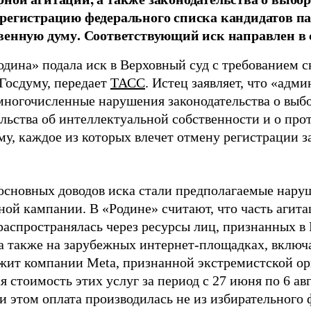
регистрацию федерального списка кандидатов па
венную думу. Соответствующий иск направлен в с
одина» подала иск в Верховный суд с требованием с
 Госдуму, передает
ТАСС
. Истец заявляет, что «адм
многочисленные нарушения законодательства о выбор
ельства об интеллектуальной собственности и о про
му, каждое из которых влечет отмену регистрации 
основных доводов иска стали предполагаемые нару
ной кампании. В «Родине» считают, что часть агит
распространялась через ресурсы лиц, признанных 
 а также на зарубежных интернет-площадках, включа
жит компании Meta, признанной экстремистской ор
 стоимость этих услуг за период с 27 июня по 6 ав
и этом оплата производилась не из избирательного 