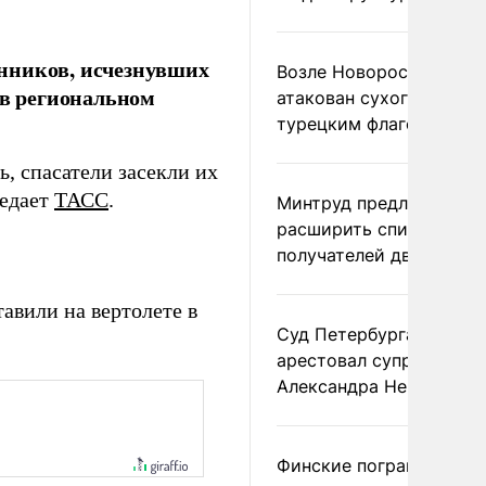
нников, исчезнувших
Возле Новороссийска
 в региональном
атакован сухогруз под
турецким флагом
, спасатели засекли их
редает
ТАСС
.
Минтруд предложил
расширить список
получателей двух пенс
авили на вертолете в
Суд Петербурга заочно
арестовал супругу
Александра Невзорова
Финские пограничники