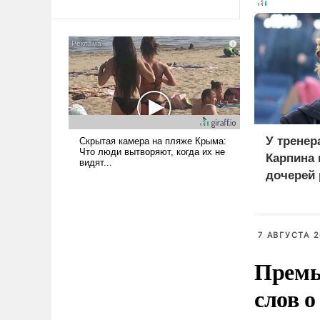
Ираном опустошила
американские арсеналы.
Сложившаяся ситуация
означает многолетний период
уязвимости США, например,
перед Китаем.
У тренер
Карпина 
дочерей
7 АВГУСТА 2
Премь
слов о