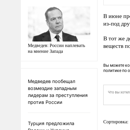
В июне пр
из-под др
В тот же 
Медведев: России наплевать
веществ п
на мнение Запада
Вы можете к
политике по 
Медведев пообещал
возмездие западным
лидерам за преступления
против России
Сортировка:
Турция предложила