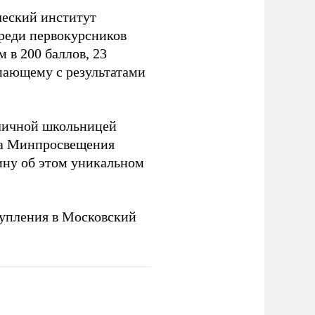
ческий институт
Среди первокурсников
м в 200 баллов, 23
упающему с результатами
оличной школьницей
ва Минпросвещения
ну об этом уникальном
упления в Московский