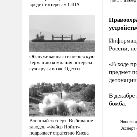
Tекст:
Валер
вредит интересам США
Правоохр
устройств
Информаци
России, п
Обслуживавшая гитлеровскую
Германию компания потеряла
«В ходе п
сухогрузы возле Одессы
предмет п
детонации
В декабре
бомба.
Военный эксперт: Выбивание
заводов «Файер Пойнт»
подрывает стратегию Киева