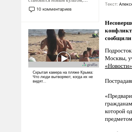
становятся новым культом,
Tекст:
Алекс
постепенно вытесняя и
10 комментариев
отменяя традиционное
требование к человеку – быть
Несоверше
мужественным и твердым под
конфликта
ударами судьбы, брать на себя
сообщили 
ответственность, помогать
слабым, идти вперед и
Подросток
адаптироваться.
Москвы, у
«Новости»
Пострадав
«Предвари
гражданам
которой о
предметом