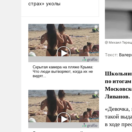
страх» уколы
@ Михаил Терещ
Tекст:
Валер
Школьниц
по итогам
Московско
Ливанов.
«Девочка, 
такой выда
в ходе пр