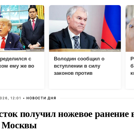
ределился с
Володин сообщил о
Р
ом ему же во
вступлении в силу
б
законов против
к
предателей России
б
026, 12:01 •
НОВОСТИ ДНЯ
сток получил ножевое ранение в
е Москвы