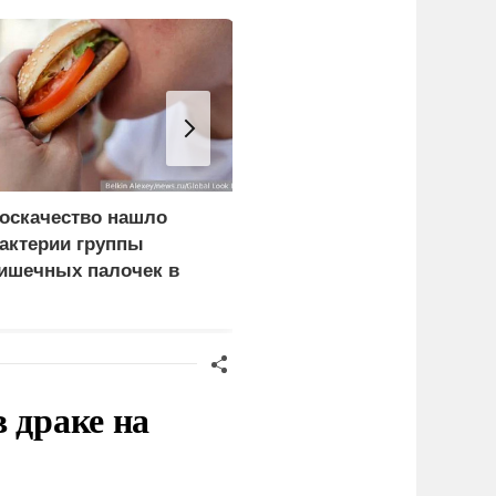
оскачество нашло
Хакеры получили
актерии группы
подтверждение участия
ишечных палочек в
НАТО в ударах по
ургерах пяти компаний
России
 драке на