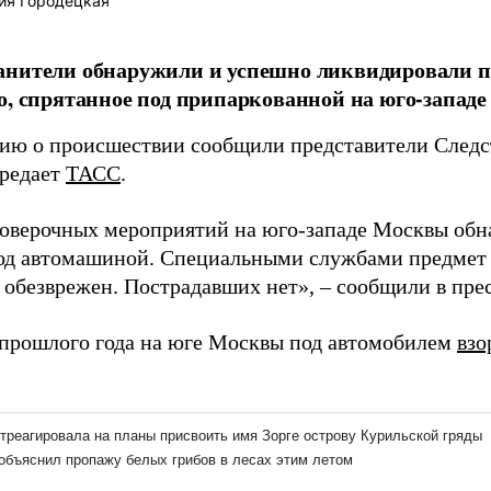
ия Городецкая
анители обнаружили и успешно ликвидировали п
о, спрятанное под припаркованной на юго-запад
ю о происшествии сообщили представители Следс
ередает
ТАСС
.
роверочных мероприятий на юго-западе Москвы об
од автомашиной. Специальными службами предмет 
 обезврежен. Пострадавших нет», – сообщили в пре
 прошлого года на юге Москвы под автомобилем
взо