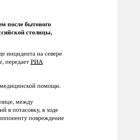
ем после бытового
ссийской столицы,
де инцидента на севере
е, передает
РИА
я медицинской помощи.
улице, между
 в потасовку, в ходе
 оппоненту повреждение