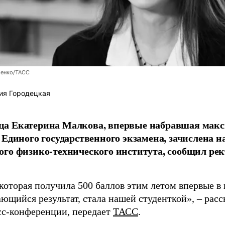
енко/ТАСС
ия Городецкая
а Екатерина Малкова, впервые набравшая макс
 Единого государственного экзамена, зачислена н
го физико-технического института, сообщил рек
которая получила 500 баллов этим летом впервые в
ющийся результат, стала нашей студенткой», – расс
есс-конференции, передает
ТАСС
.