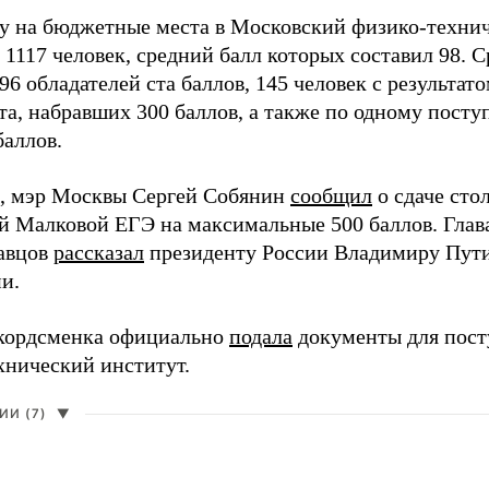
ду на бюджетные места в Московский физико-техни
 1117 человек, средний балл которых составил 98. 
96 обладателей ста баллов, 145 человек с результато
та, набравших 300 баллов, а также по одному пост
баллов.
, мэр Москвы Сергей Собянин
сообщил
о сдаче ст
й Малковой ЕГЭ на максимальные 500 баллов. Гла
авцов
рассказал
президенту России Владимиру Пути
и.
кордсменка официально
подала
документы для пост
хнический институт.
И (7)
▼