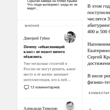
В этом го
поступили
числятся 3
абитуриен
МНЕНИЯ
400 и 500 
Дмитрий Губин
Напомним
Почему «объясняющий
Екатерино
класс» не может ничего
объяснить
Сергей Кр
достижени
Уже несколько столетий в
России не могут решить, какое
место в её жизни занимает
В июле ре
интеллигенция, кто к ней
физико-те
принадлежит, а кого из неё
13 комментариев
исключили с правом
КОММЕНТАРИ
восстановления и без оного. И
чем она отличается от просто
образованных людей. Иногда
Александр Тимохин