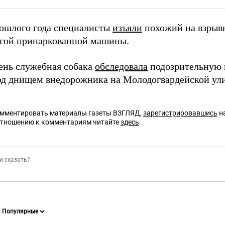
ошлого года специалисты
изъяли
похожий на взрывн
угой припаркованной машины.
день служебная собака
обследовала
подозрительную н
од днищем внедорожника на Молодогвардейской ул
омментировать материалы газеты ВЗГЛЯД,
зарегистрировавшись
на
отношению к комментариям читайте
здесь
.