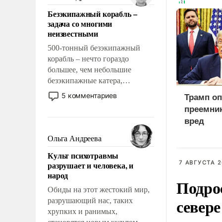
казалось, что эти вопросы
Безэкипажный корабль –
решены раз и навсегда, но –
задача со многими
нет, не решены.
неизвестными
500-тонный безэкипажный
корабль – нечто гораздо
большее, чем небольшие
безэкипажные катера,
применение которых уже
5 комментариев
Трамп оп
стало обыденностью. Задача по
преемник
созданию такого корабля очень
вред
сложна и амбициозна. Однако
и ее реализация радикально
Ольга Андреева
поднимет наши боевые
Культ психотравмы
возможности.
7 АВГУСТА 2
разрушает и человека, и
народ
Подро
Обиды на этот жестокий мир,
север
разрушающий нас, таких
хрупких и ранимых,