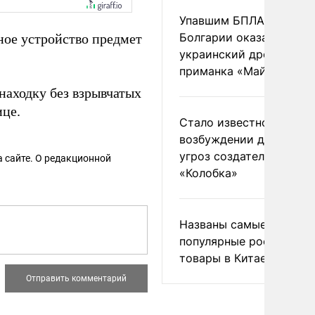
Упавшим БПЛА в
Болгарии оказался
ое устройство предмет
украинский дрон-
приманка «Майя»
аходку без взрывчатых
ице.
Стало известно о
возбуждении дела из-з
угроз создателям
 сайте. О редакционной
«Колобка»
Названы самые
популярные российски
товары в Китае