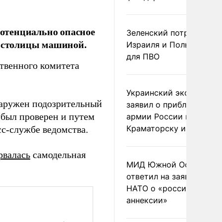
отенциально опасное
Зеленский потребовал 
е столицы машиной.
Израиля и Польши рак
для ПВО
твенного комитета
Украинский эксперт
наружен подозрительный
заявил о приближении
был проверен и путем
армии России к
Краматорску и Славянс
сс-службе ведомства.
рвалась
самодельная
МИД Южной Осетии
ответил на заявления
НАТО о «российской
аннексии»