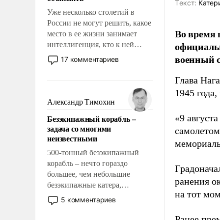
Tекст:
Катер
Уже несколько столетий в
России не могут решить, какое
Во время 
место в ее жизни занимает
официальн
интеллигенция, кто к ней
принадлежит, а кого из нее
военный с
17 комментариев
исключили с правом
восстановления и без оного. И
Глава Наг
чем она отличается от просто
1945 года,
образованных людей. Иногда
Александр Тимохин
казалось, что эти вопросы
«9 август
Безэкипажный корабль –
решены раз и навсегда, но –
задача со многими
самолетом,
нет, не решены.
неизвестными
мемориаль
500-тонный безэкипажный
корабль – нечто гораздо
Градоначал
большее, чем небольшие
ранения ок
безэкипажные катера,
на тот мом
применение которых уже
5 комментариев
стало обыденностью. Задача по
созданию такого корабля очень
Ранее пре