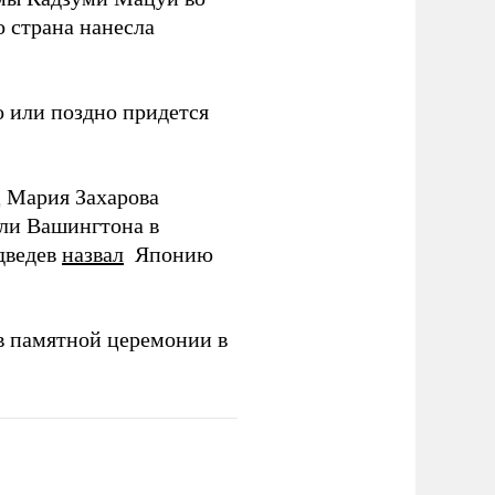
о страна нанесла
 или поздно придется
Д Мария Захарова
ли Вашингтона в
дведев
назвал
Японию
в памятной церемонии в