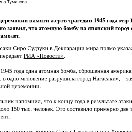
ина Туманова
церемонии памяти жертв трагедии 1945 года мэр
о заявил, что атомную бомбу на японский город
амолет.
асаки Сиро Судзуки в Декларации мира прямо указа
 передает
РИА «Новости»
.
а 1945 года одна атомная бомба, сброшенная амери
 в одно мгновение разрушила город Нагасаки», – з
ной церемонии.
ьник напомнил, что к концу года в результате ата
оло 150 тыс. человек. Это составило примерно две 
ент.
мьер-министр Японии Санаэ Такаити и мэр Хироси