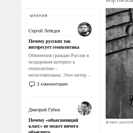
МНЕНИЯ
Сергей Лебедев
Почему русских так
интересует геополитика
Обвинения граждан России в
нездоровом интересе к
геополитике –
несостоятельны. Этот интерес
рационален и прагматичен. Он
3 комментария
обусловлен тысячелетним
опытом выживания в крайне
непростых условиях и
фундаментальным знанием,
Дмитрий Губин
что мировая политика имеет
Почему «объясняющий
свойство заявляться на порог
@ Keith Levit/ST
класс» не может ничего
нашего дома.
объяснить