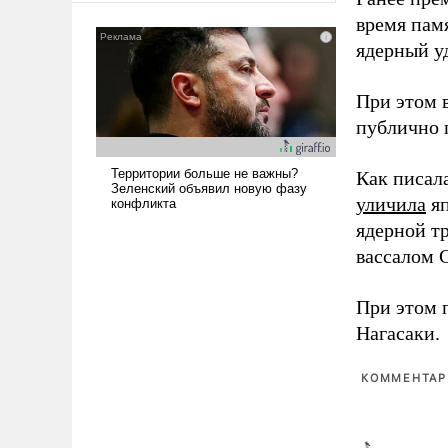
сложна и амбициозна. Однако
время пам
и ее реализация радикально
ядерный уд
поднимет наши боевые
возможности.
При этом 
публично п
Как писал
уличила
яп
ядерной т
вассалом C
При этом 
Нагасаки.
КОММЕНТАРИ