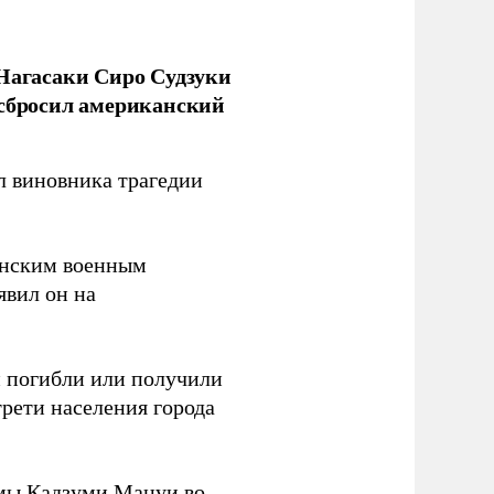
 Нагасаки Сиро Судзуки
 сбросил американский
л виновника трагедии
канским военным
аявил он на
ки погибли или получили
трети населения города
мы Кадзуми Мацуи во