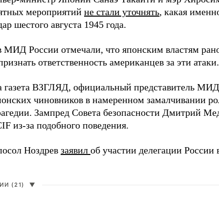
ятных мероприятий
не стали уточнять
, какая именн
ар шестого августа 1945 года.
в МИД России отмечали, что японским властям рано
ризнать ответственность американцев за эти атаки.
а газета ВЗГЛЯД, официальный представитель МИ
онских чиновников в намеренном замалчивании ро
рагедии. Зампред Совета безопасности Дмитрий Ме
IF из-за подобного поведения.
посол Ноздрев
заявил
об участии делегации России 
И (21)
▼