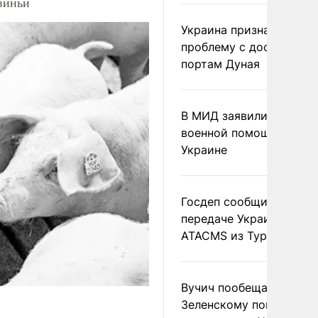
виньи
Украина признала
проблему с доступом к
портам Дуная
В МИД заявили о прямо
военной помощи Румы
Украине
Госдеп сообщил о
передаче Украине раке
ATACMS из Турции
Вучич пообещал
Зеленскому помочь со