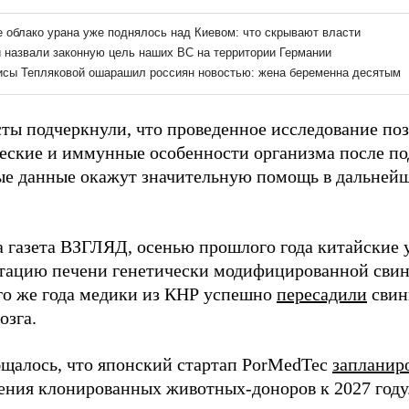
ты подчеркнули, что проведенное исследование по
еские и иммунные особенности организма после по
е данные окажут значительную помощь в дальней
а газета ВЗГЛЯД, осенью прошлого года китайские
тацию печени генетически модифицированной свин
ого же года медики из КНР успешно
пересадили
свин
озга.
бщалось, что японский стартап PorMedTec
запланир
дения клонированных животных-доноров к 2027 году