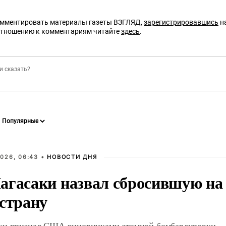
омментировать материалы газеты ВЗГЛЯД,
зарегистрировавшись
на
отношению к комментариям читайте
здесь
.
026, 06:43 •
НОВОСТИ ДНЯ
агасаки назвал сбросившую на
 страну
ки признал США виновниками атомной бомбардировки