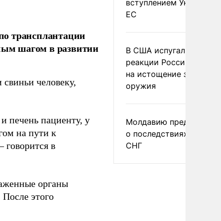
вступлением Украины в
ЕС
по трансплантации
жным шагом в развитии
В США испугались
реакции России и Кита
на истощение запасов
 свиньи человеку,
оружия
и печень пациенту, у
Молдавию предупреди
гом на пути к
о последствиях выхода
– говорится в
СНГ
саженные органы
 После этого