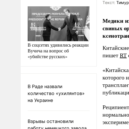
Tекст:
Тимур
Медики и
свиных ор
ксенотран
В соцсетях удивились реакции
Китайские
Вучича на вопрос об
пишет
RT
«убийстве русских»
«Китайска
которого 
трансплант
В Раде назвали
публикаци
количество «ухилянтов»
на Украине
Реципиент
нормально
Взрывы остановили
экспериме
работу немецкого завода