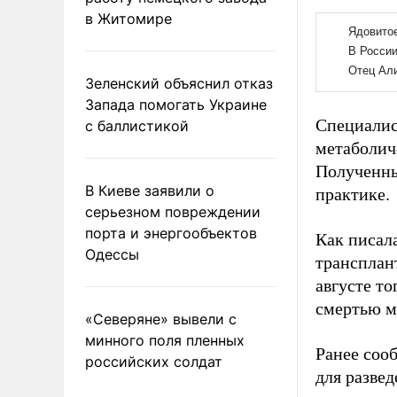
в Житомире
Зеленский объяснил отказ
Запада помогать Украине
Специалис
с баллистикой
метаболич
Полученны
В Киеве заявили о
практике.
серьезном повреждении
порта и энергообъектов
Как писал
Одессы
трансплан
августе т
смертью м
«Северяне» вывели с
минного поля пленных
Ранее соо
российских солдат
для разве